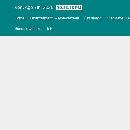
Salta
Ven. Ago 7th, 2026
10:36:19 PM
al
Home
Finanziamenti – Agevolazioni
Chi siamo
Disclaimer Leg
contenuto
Rimuovi articolo
Info