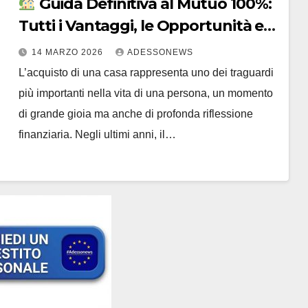
Guida Definitiva al Mutuo 100%:
Tutti i Vantaggi, le Opportunità e
le Soluzioni Esclusive con Finsubito
14 MARZO 2026
ADESSONEWS
– #Retefin – Retefin – #Finsubito –
L’acquisto di una casa rappresenta uno dei traguardi
Finsubito – #Adessonews –
più importanti nella vita di una persona, un momento
#Adessonews – #Finsubito –
di grande gioia ma anche di profonda riflessione
Adessonews
finanziaria. Negli ultimi anni, il…