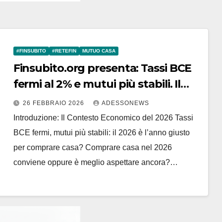
#FINSUBITO
#RETEFIN
MUTUO CASA
Finsubito.org presenta: Tassi BCE
fermi al 2% e mutui più stabili. Il
2026 è davvero l’anno giusto per
26 FEBBRAIO 2026
ADESSONEWS
comprare casa? Guida definitiva e
Introduzione: Il Contesto Economico del 2026 Tassi
Analisi di Mercato – #Retefin –
BCE fermi, mutui più stabili: il 2026 è l’anno giusto
Retefin – #Finsubito – Finsubito –
per comprare casa? Comprare casa nel 2026
#Adessonews – #Adessonews –
conviene oppure è meglio aspettare ancora?…
#Finsubito – Adessonews