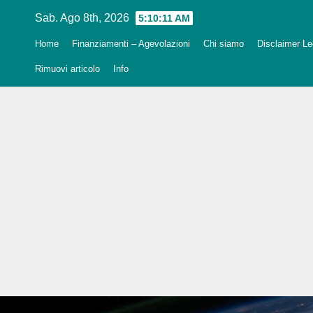
Salta
Sab. Ago 8th, 2026
5:10:12 AM
al
Home
Finanziamenti – Agevolazioni
Chi siamo
Disclaimer Leg
contenuto
Rimuovi articolo
Info