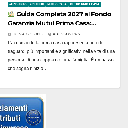
#FINSUBITO
#RETEFIN
MUTUO CASA
MUTUO PRIMA CASA
Guida Completa 2027 al Fondo
Garanzia Mutui Prima Casa:
Requisiti, Agevolazioni e la
16 MARZO 2026
ADESSONEWS
Consulenza di Finsubito – #Retefin
L’acquisto della prima casa rappresenta uno dei
– Retefin – #Finsubito – Finsubito –
traguardi più importanti e significativi nella vita di una
#Adessonews – #Adessonews –
persona, di una coppia o di una famiglia. È un passo
#Finsubito – Adessonews
che segna l’inizio…