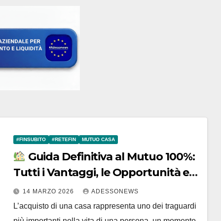
#FINSUBITO
#RETEFIN
MUTUO CASA
Guida Definitiva al Mutuo 100%:
Tutti i Vantaggi, le Opportunità e
le Soluzioni Esclusive con Finsubito
14 MARZO 2026
ADESSONEWS
– #Retefin – Retefin – #Finsubito –
L’acquisto di una casa rappresenta uno dei traguardi
Finsubito – #Adessonews –
più importanti nella vita di una persona, un momento