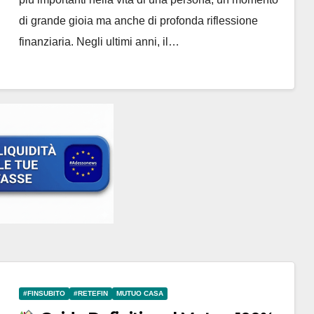
#Adessonews – #Finsubito –
di grande gioia ma anche di profonda riflessione
Adessonews
finanziaria. Negli ultimi anni, il…
#FINSUBITO
#RETEFIN
MUTUO CASA