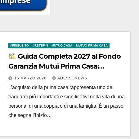
#FINSUBITO
#RETEFIN
MUTUO CASA
MUTUO PRIMA CASA
Guida Completa 2027 al Fondo
Garanzia Mutui Prima Casa:
Requisiti, Agevolazioni e la
16 MARZO 2026
ADESSONEWS
Consulenza di Finsubito – #Retefin
L’acquisto della prima casa rappresenta uno dei
– Retefin – #Finsubito – Finsubito –
traguardi più importanti e significativi nella vita di una
#Adessonews – #Adessonews –
persona, di una coppia o di una famiglia. È un passo
#Finsubito – Adessonews
che segna l’inizio…