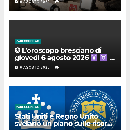
6 AGOSTO 2026
luci ricaricabili da valutare
#ADESSONEWS
✪ L’oroscopo bresciano di
giovedì 6 agosto 2026
6 AGOSTO 2026
#ADESSONEWS
Stati Uniti e Regno Unito
svelano un piano sulle risorse