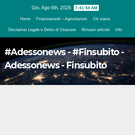
Salta
Gio. Ago 6th, 2026
7:41:55 AM
al
Home
Finanziamenti – Agevolazioni
Chi siamo
contenuto
Disclaimer Legale e Diritto di Citazione
Rimuovi articolo
Info
#Adessonews - #Finsubito -
Adessonews - Finsubito