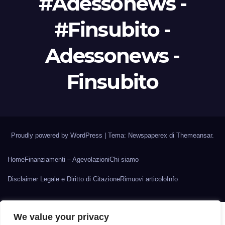
#Adessonews -
#Finsubito -
Adessonews -
Finsubito
Proudly powered by WordPress
|
Tema: Newspaperex di
Themeansar
.
Home
Finanziamenti – Agevolazioni
Chi siamo
Disclaimer Legale e Diritto di Citazione
Rimuovi articolo
Info
We value your privacy