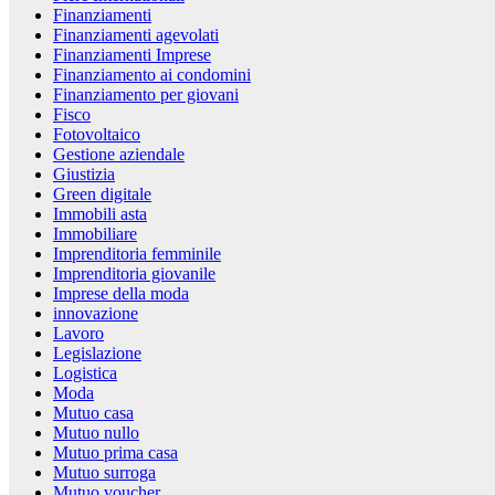
Finanziamenti
Finanziamenti agevolati
Finanziamenti Imprese
Finanziamento ai condomini
Finanziamento per giovani
Fisco
Fotovoltaico
Gestione aziendale
Giustizia
Green digitale
Immobili asta
Immobiliare
Imprenditoria femminile
Imprenditoria giovanile
Imprese della moda
innovazione
Lavoro
Legislazione
Logistica
Moda
Mutuo casa
Mutuo nullo
Mutuo prima casa
Mutuo surroga
Mutuo voucher