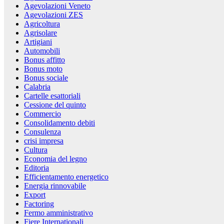
Agevolazioni Veneto
Agevolazioni ZES
Agricoltura
Agrisolare
Artigiani
Automobili
Bonus affitto
Bonus moto
Bonus sociale
Calabria
Cartelle esattoriali
Cessione del quinto
Commercio
Consolidamento debiti
Consulenza
crisi impresa
Cultura
Economia del legno
Editoria
Efficientamento energetico
Energia rinnovabile
Export
Factoring
Fermo amministrativo
Fiere Internationali