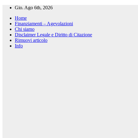
Salta
Gio. Ago 6th, 2026
al
Home
contenuto
Finanziamenti – Agevolazioni
Chi siamo
Disclaimer Legale e Diritto di Citazione
Rimuovi articolo
Info