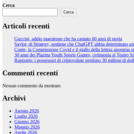
Cerca
Cerca
Articoli recenti
Guccini, addio maestrone che ha cantato 60 anni di storia
Saylor, di Strategy, sostiene che ChatGPT abbia determinato una 
Conte, la Commissione Covid e il giallo della lettera anonima s
30 anni dei Plazma Youth Sports Games, cerimonia al Teatro Spal
Rapporto: i possessori di criptovalute perdono 30 milioni di dol
Commenti recenti
Nessun commento da mostrare.
Archivi
Agosto 2026
Luglio 2026
Giugno 2026
Maggio 2026
Aprile 2026