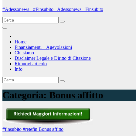
#Adessonews - #Finsubito - Adessonews - Finsubito
Home
Finanziamenti – Agevolazioni
Chi siamo
Disclaimer Legale e Diritto di Citazione
Rimuovi articolo
Info
Categoria:
Bonus affitto
#finsubito
#retefin
Bonus affitto