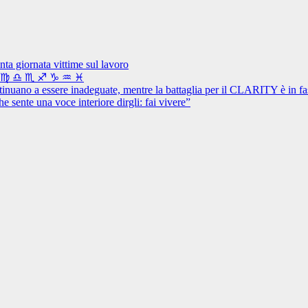
nta giornata vittime sul lavoro
♋ ♌ ♍ ♎ ♏ ♐ ♑ ♒ ♓
tinuano a essere inadeguate, mentre la battaglia per il CLARITY è in fas
e sente una voce interiore dirgli: fai vivere”