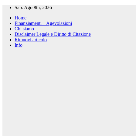
Salta
Sab. Ago 8th, 2026
al
Home
contenuto
Finanziamenti – Agevolazioni
Chi siamo
Disclaimer Legale e Diritto di Citazione
Rimuovi articolo
Info