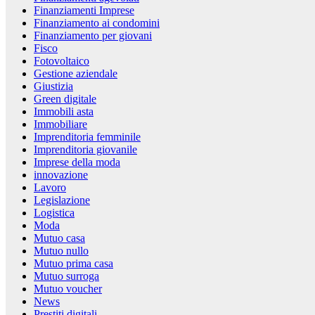
Finanziamenti Imprese
Finanziamento ai condomini
Finanziamento per giovani
Fisco
Fotovoltaico
Gestione aziendale
Giustizia
Green digitale
Immobili asta
Immobiliare
Imprenditoria femminile
Imprenditoria giovanile
Imprese della moda
innovazione
Lavoro
Legislazione
Logistica
Moda
Mutuo casa
Mutuo nullo
Mutuo prima casa
Mutuo surroga
Mutuo voucher
News
Prestiti digitali