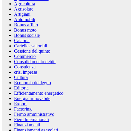
Agricoltura
Agrisolare
Artigiani
Automobili
Bonus affitto
Bonus moto
Bonus sociale
Calabria
Cartelle esattoriali
Cessione del quinto
Commercio
Consolidamento debiti
Consulenza
crisi impresa
Cultura
Economia del legno
Editoria
Efficientamento energetico
Energia rinnovabile
Export
Factoring
Fermo amministrativo
Fiere Internationali
Finanziamenti
Finanziamenti agevolati