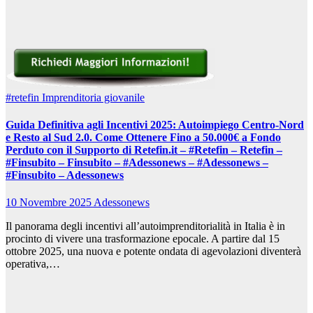
#retefin
Imprenditoria giovanile
Guida Definitiva agli Incentivi 2025: Autoimpiego Centro-Nord
e Resto al Sud 2.0. Come Ottenere Fino a 50.000€ a Fondo
Perduto con il Supporto di Retefin.it – #Retefin – Retefin –
#Finsubito – Finsubito – #Adessonews – #Adessonews –
#Finsubito – Adessonews
10 Novembre 2025
Adessonews
Il panorama degli incentivi all’autoimprenditorialità in Italia è in
procinto di vivere una trasformazione epocale. A partire dal 15
ottobre 2025, una nuova e potente ondata di agevolazioni diventerà
operativa,…