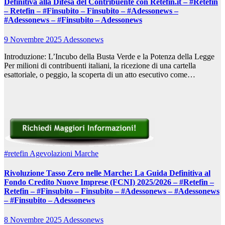
Definitiva alla Difesa del Contribuente con Retefin.it – #Retefin
– Retefin – #Finsubito – Finsubito – #Adessonews –
#Adessonews – #Finsubito – Adessonews
9 Novembre 2025
Adessonews
Introduzione: L’Incubo della Busta Verde e la Potenza della Legge
Per milioni di contribuenti italiani, la ricezione di una cartella
esattoriale, o peggio, la scoperta di un atto esecutivo come…
#retefin
Agevolazioni Marche
Rivoluzione Tasso Zero nelle Marche: La Guida Definitiva al
Fondo Credito Nuove Imprese (FCNI) 2025/2026 – #Retefin –
Retefin – #Finsubito – Finsubito – #Adessonews – #Adessonews
– #Finsubito – Adessonews
8 Novembre 2025
Adessonews