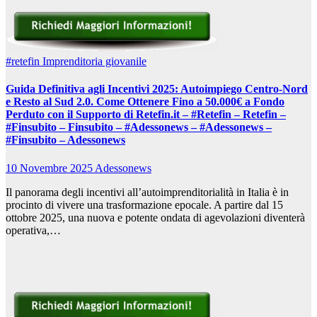
#retefin
Imprenditoria giovanile
Guida Definitiva agli Incentivi 2025: Autoimpiego Centro-Nord
e Resto al Sud 2.0. Come Ottenere Fino a 50.000€ a Fondo
Perduto con il Supporto di Retefin.it – #Retefin – Retefin –
#Finsubito – Finsubito – #Adessonews – #Adessonews –
#Finsubito – Adessonews
10 Novembre 2025
Adessonews
Il panorama degli incentivi all’autoimprenditorialità in Italia è in
procinto di vivere una trasformazione epocale. A partire dal 15
ottobre 2025, una nuova e potente ondata di agevolazioni diventerà
operativa,…