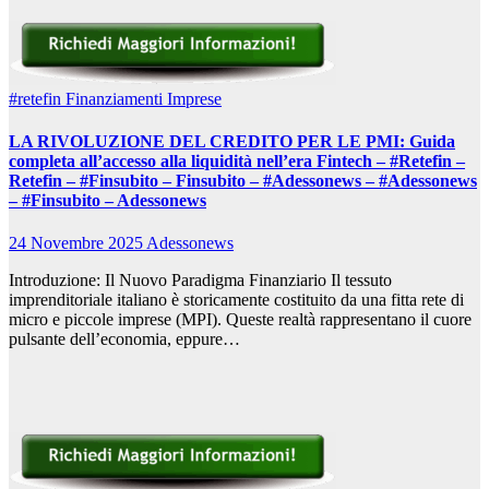
#retefin
Finanziamenti Imprese
LA RIVOLUZIONE DEL CREDITO PER LE PMI: Guida
completa all’accesso alla liquidità nell’era Fintech – #Retefin –
Retefin – #Finsubito – Finsubito – #Adessonews – #Adessonews
– #Finsubito – Adessonews
24 Novembre 2025
Adessonews
Introduzione: Il Nuovo Paradigma Finanziario Il tessuto
imprenditoriale italiano è storicamente costituito da una fitta rete di
micro e piccole imprese (MPI). Queste realtà rappresentano il cuore
pulsante dell’economia, eppure…