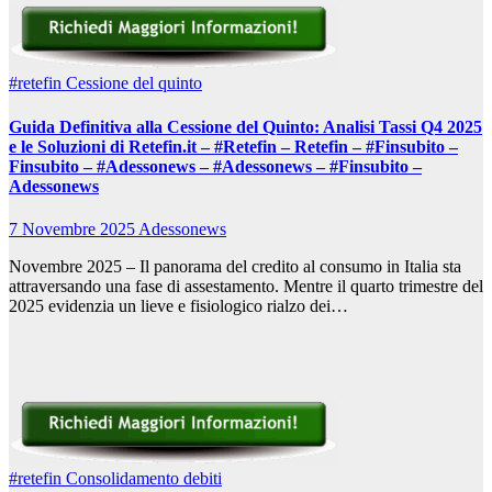
#retefin
Cessione del quinto
Guida Definitiva alla Cessione del Quinto: Analisi Tassi Q4 2025
e le Soluzioni di Retefin.it – #Retefin – Retefin – #Finsubito –
Finsubito – #Adessonews – #Adessonews – #Finsubito –
Adessonews
7 Novembre 2025
Adessonews
Novembre 2025 – Il panorama del credito al consumo in Italia sta
attraversando una fase di assestamento. Mentre il quarto trimestre del
2025 evidenzia un lieve e fisiologico rialzo dei…
#retefin
Consolidamento debiti