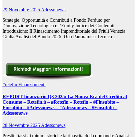
29 Novembre 2025
Adessonews
Strategie, Opportunità e Contributi a Fondo Perduto per
l’Innovazione Tecnologica e l’Equity Indice dei Contenuti
Introduzione: Il Rinascimento Imprenditoriale del Friuli Venezia
Giulia Analisi del Bando 2026: Una Panoramica Tecnica…
#retefin
Finanziamenti
REPORT finanziario Q3 2025: La Nuova Era del Credito al
Consumo – Retefin.it – #Retefin – Retefin – #Finsubito –
Finsubito – #Adessonews – #Adessonews – #Finsubito –
Adessonews
28 Novembre 2025
Adessonews
Prestiti, tassi ai minimi storici e la rinascita della domanda: Analisi