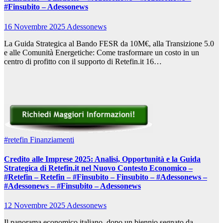
#Finsubito – Adessonews
16 Novembre 2025
Adessonews
La Guida Strategica al Bando FESR da 10M€, alla Transizione 5.0
e alle Comunità Energetiche: Come trasformare un costo in un
centro di profitto con il supporto di Retefin.it 16…
#retefin
Finanziamenti
Credito alle Imprese 2025: Analisi, Opportunità e la Guida
Strategica di Retefin.it nel Nuovo Contesto Economico –
#Retefin – Retefin – #Finsubito – Finsubito – #Adessonews –
#Adessonews – #Finsubito – Adessonews
12 Novembre 2025
Adessonews
Il panorama economico italiano, dopo un biennio segnato da