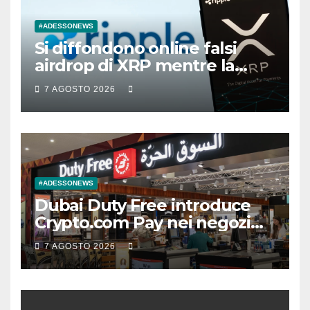
#ADESSONEWS
Si diffondono online falsi
airdrop di XRP mentre la
Fondazione esorta gli utenti
7 AGOSTO 2026
a stare in guardia
#ADESSONEWS
Dubai Duty Free introduce
Crypto.com Pay nei negozi
dell’aeroporto degli Emirati
7 AGOSTO 2026
Arabi Uniti