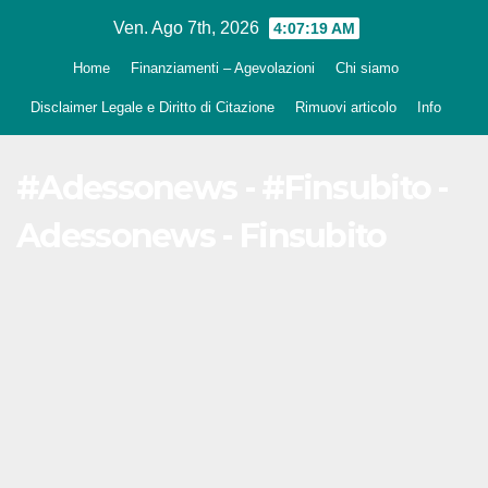
Salta
Ven. Ago 7th, 2026
4:07:20 AM
al
Home
Finanziamenti – Agevolazioni
Chi siamo
contenuto
Disclaimer Legale e Diritto di Citazione
Rimuovi articolo
Info
#Adessonews - #Finsubito -
Adessonews - Finsubito