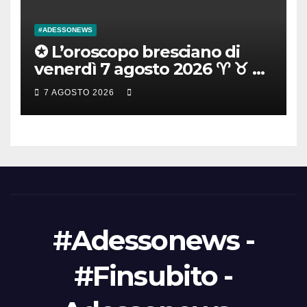
#ADESSONEWS
✪ L’oroscopo bresciano di
venerdì 7 agosto 2026 ♈ ♉ ♊
♋ ♌ ♍ ♎ ♏ ♐ ♑ ♒ ♓
7 AGOSTO 2026
#Adessonews -
#Finsubito -