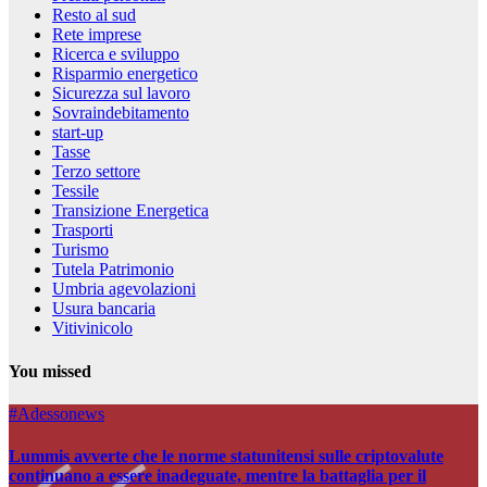
Resto al sud
Rete imprese
Ricerca e sviluppo
Risparmio energetico
Sicurezza sul lavoro
Sovraindebitamento
start-up
Tasse
Terzo settore
Tessile
Transizione Energetica
Trasporti
Turismo
Tutela Patrimonio
Umbria agevolazioni
Usura bancaria
Vitivinicolo
You missed
#Adessonews
Lummis avverte che le norme statunitensi sulle criptovalute
continuano a essere inadeguate, mentre la battaglia per il