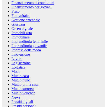
Finanziamento ai condomini
Finanziamento per giovani
Fisco
Fotovoltaico
Gestione aziendale
Giustizia
Green digitale
Immobili asta
Immobiliare
Imprenditoria femminile
Imprenditoria giovanile
Imprese della moda
innovazione
Lavoro
Legislazione
Logistica
Moda
Mutuo casa
Mutuo nullo
Mutuo prima casa
Mutuo surroga
Mutuo voucher
News
Prestiti digitali
Prestiti personali