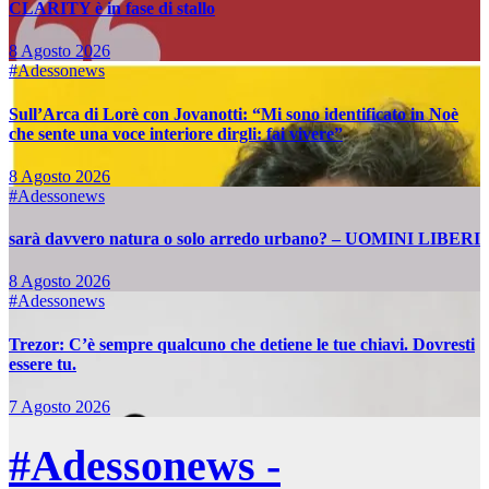
CLARITY è in fase di stallo
8 Agosto 2026
#Adessonews
Sull’Arca di Lorè con Jovanotti: “Mi sono identificato in Noè
che sente una voce interiore dirgli: fai vivere”
8 Agosto 2026
#Adessonews
sarà davvero natura o solo arredo urbano? – UOMINI LIBERI
8 Agosto 2026
#Adessonews
Trezor: C’è sempre qualcuno che detiene le tue chiavi. Dovresti
essere tu.
7 Agosto 2026
#Adessonews -