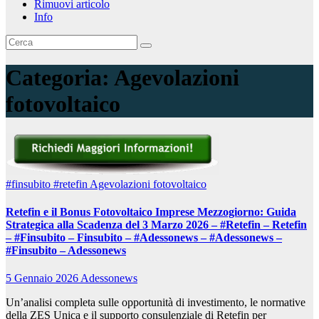
Rimuovi articolo
Info
Categoria:
Agevolazioni
fotovoltaico
#finsubito
#retefin
Agevolazioni fotovoltaico
Retefin e il Bonus Fotovoltaico Imprese Mezzogiorno: Guida
Strategica alla Scadenza del 3 Marzo 2026 – #Retefin – Retefin
– #Finsubito – Finsubito – #Adessonews – #Adessonews –
#Finsubito – Adessonews
5 Gennaio 2026
Adessonews
Un’analisi completa sulle opportunità di investimento, le normative
della ZES Unica e il supporto consulenziale di Retefin per