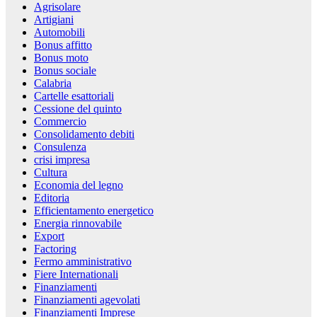
Agrisolare
Artigiani
Automobili
Bonus affitto
Bonus moto
Bonus sociale
Calabria
Cartelle esattoriali
Cessione del quinto
Commercio
Consolidamento debiti
Consulenza
crisi impresa
Cultura
Economia del legno
Editoria
Efficientamento energetico
Energia rinnovabile
Export
Factoring
Fermo amministrativo
Fiere Internationali
Finanziamenti
Finanziamenti agevolati
Finanziamenti Imprese