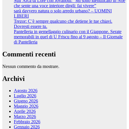
Sull’Arca di Lorè con Jovanotti: “Mi sono identificato in Noè
che sente una voce interiore dirgli: fai vivere”
sarà davvero natura o solo arredo urbano? – UOMINI
LIBERI
Trezor: C’è sempre qualcuno che detiene le tue chiavi.
Dovresti essere tu.
Pantelleria in gemellaggio culinario con il Giappone. Serate
memorabili in quel di U Friscu fino al 9 agosto – Il Giornale
di Pantelleria
Commenti recenti
Nessun commento da mostrare.
Archivi
Agosto 2026
Luglio 2026
Giugno 2026
Maggio 2026
Aprile 2026
Marzo 2026
Febbraio 2026
Gennaio 2026