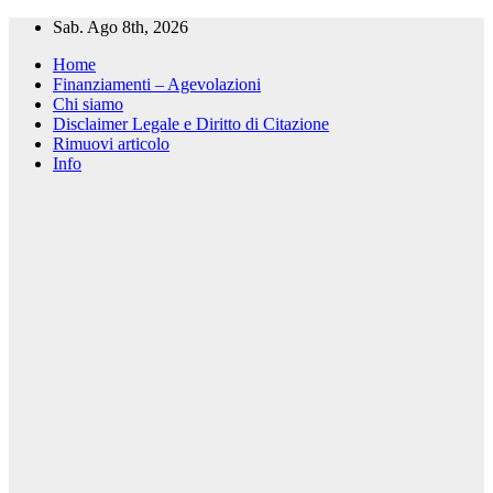
Salta
Sab. Ago 8th, 2026
al
Home
contenuto
Finanziamenti – Agevolazioni
Chi siamo
Disclaimer Legale e Diritto di Citazione
Rimuovi articolo
Info