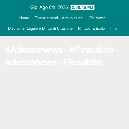
Salta
Gio. Ago 6th, 2026
3:08:46 PM
al
Home
Finanziamenti – Agevolazioni
Chi siamo
contenuto
Disclaimer Legale e Diritto di Citazione
Rimuovi articolo
Info
#Adessonews - #Finsubito -
Adessonews - Finsubito