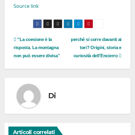
Source link
Navigazione
“La coesione è la
perché si corre davanti ai
risposta. La montagna
tori? Origini, storia e
articoli
non può essere divisa”
curiosità dell’Encierro
Di
Articoli correlati