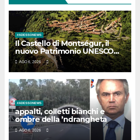
#ADESSONEWS
Il Castello di Montségur, il
nuovo Patrimonio UNESCO
della Francia
AGO 6, 2026
#ADESSONEWS
appalti, colletti bianchi e
ombre della ’ndrangheta
AGO 6, 2026