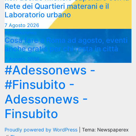
Rete dei Quartieri materani e il
Laboratorio urbano
7 Agosto 2026
#Adessonews
Cosa fare a Roma ad agosto, eventi
anche gratis per chi resta in città
7 Agosto 2026
#Adessonews -
#Finsubito -
Adessonews -
Finsubito
Proudly powered by WordPress
|
Tema: Newspaperex