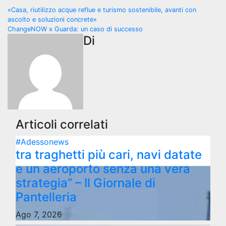
Navigazione
«Casa, riutilizzo acque reflue e turismo sostenibile, avanti con
ascolto e soluzioni concrete»
articoli
ChangeNOW x Guarda: un caso di successo
Di
Articoli correlati
#Adessonews
tra traghetti più cari, navi datate
e un aeroporto senza una vera
strategia” – Il Giornale di
Pantelleria
Ago 7, 2026