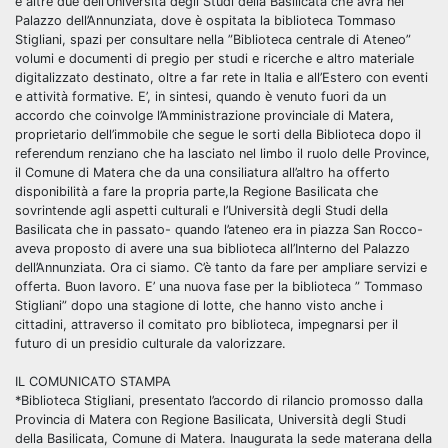
e altre due dell’Università degli Studi della Basilicata che avrà nel
Palazzo dell’Annunziata, dove è ospitata la biblioteca Tommaso
Stigliani, spazi per consultare nella ”Biblioteca centrale di Ateneo”
volumi e documenti di pregio per studi e ricerche e altro materiale
digitalizzato destinato, oltre a far rete in Italia e all’Estero con eventi
e attività formative. E’, in sintesi, quando è venuto fuori da un
accordo che coinvolge l’Amministrazione provinciale di Matera,
proprietario dell’immobile che segue le sorti della Biblioteca dopo il
referendum renziano che ha lasciato nel limbo il ruolo delle Province,
il Comune di Matera che da una consiliatura all’altro ha offerto
disponibilità a fare la propria parte,la Regione Basilicata che
sovrintende agli aspetti culturali e l’Università degli Studi della
Basilicata che in passato- quando l’ateneo era in piazza San Rocco-
aveva proposto di avere una sua biblioteca all’Interno del Palazzo
dell’Annunziata. Ora ci siamo. C’è tanto da fare per ampliare servizi e
offerta. Buon lavoro. E’ una nuova fase per la biblioteca ” Tommaso
Stigliani” dopo una stagione di lotte, che hanno visto anche i
cittadini, attraverso il comitato pro biblioteca, impegnarsi per il
futuro di un presidio culturale da valorizzare.
IL COMUNICATO STAMPA
*Biblioteca Stigliani, presentato l’accordo di rilancio promosso dalla
Provincia di Matera con Regione Basilicata, Università degli Studi
della Basilicata, Comune di Matera. Inaugurata la sede materana della