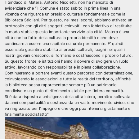
Il Sindaco di Matera, Antonio Nicoletti, non ha mancato di
evidenziare che “Il Comune è stato subito in prima linea in una
vicenda che riguarda un presidio culturale fondamentale come la
Biblioteca Stigliani. Per questo, nei mesi scorsi, abbiamo attivato un
protocollo con gli altri soggetti coinvolti, con l’obiettivo di restituire
in modo stabile questo importante servizio alla città. Matera è una
città che ha fatto della cultura la propria identità e che deve
continuare a essere una capitale culturale permanente. E’ quindi
essenziale garantire stabilità ai presìdi culturali, luoghi nei quali i
nostri giovani crescono, si formano e costruiscono il proprio futuro.
Su questo fronte le istituzioni hanno il dovere di svolgere un ruolo
attivo, lavorando con responsabilità e in piena collaborazione.
Continueremo a portare avanti questo percorso con determinazione,
coinvolgendo le associazioni e tutte le realtà del territorio, affinché
la biblioteca possa rappresentare sempre più un patrimonio
condiviso e un punto di riferimento stabile per l’intera comunità.
Si è data risposta a un’esigenza della città intera, peraltro sollevata
da anni con puntualità e costanza da un vasto movimento civico, che
va ringraziato per l’impegno e che oggi può ritenersi giustamente e
finalmente soddisfatto”.