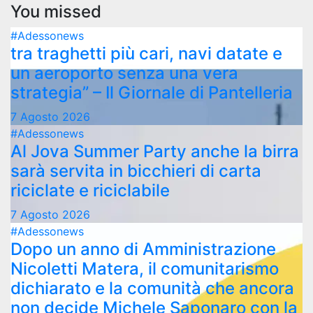
You missed
#Adessonews
tra traghetti più cari, navi datate e
un aeroporto senza una vera
strategia” – Il Giornale di Pantelleria
7 Agosto 2026
#Adessonews
Al Jova Summer Party anche la birra
sarà servita in bicchieri di carta
riciclate e riciclabile
7 Agosto 2026
#Adessonews
Dopo un anno di Amministrazione
Nicoletti Matera, il comunitarismo
dichiarato e la comunità che ancora
non decide Michele Saponaro con la