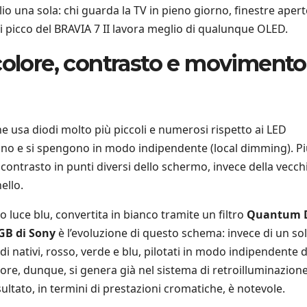
io una sola: chi guarda la TV in pieno giorno, finestre apert
di picco del BRAVIA 7 II lavora meglio di qualunque OLED.
colore, contrasto e movimento
one usa diodi molto più piccoli e numerosi rispetto ai LED
dono e si spengono in modo indipendente (local dimming). P
e contrasto in punti diversi dello schermo, invece della vecch
ello.
 luce blu, convertita in bianco tramite un filtro
Quantum 
GB di Sony
è l’evoluzione di questo schema: invece di un so
i nativi, rosso, verde e blu, pilotati in modo indipendente d
colore, dunque, si genera già nel sistema di retroilluminazion
risultato, in termini di prestazioni cromatiche, è notevole.