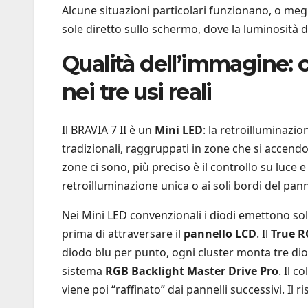
Alcune situazioni particolari funzionano, o megl
sole diretto sullo schermo, dove la luminosità 
Qualità dell’immagine: 
nei tre usi reali
Il BRAVIA 7 II è un
Mini LED
: la retroilluminazi
tradizionali, raggruppati in zone che si accen
zone ci sono, più preciso è il controllo su luce 
retroilluminazione unica o ai soli bordi del pann
Nei Mini LED convenzionali i diodi emettono solo
prima di attraversare il
pannello LCD
. Il
True R
diodo blu per punto, ogni cluster monta tre diod
sistema
RGB Backlight Master Drive Pro
. Il 
viene poi “raffinato” dai pannelli successivi. Il 