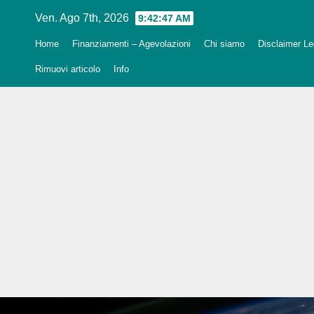
Salta
Ven. Ago 7th, 2026
9:42:48 AM
al
Home
Finanziamenti – Agevolazioni
Chi siamo
Disclaimer Leg
contenuto
Rimuovi articolo
Info