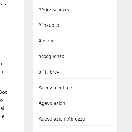
e e
#Adessonews
#finsubito
#retefin
accoglienza
iù
ia
affitti brevi
Agenzia entrate
Dot
lo
Agevolazioni
al
e e
Agevolazioni Abruzzo