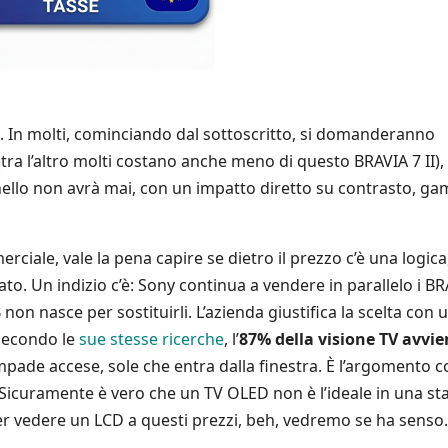
ino. In molti, cominciando dal sottoscritto, si domanderanno
tra l’altro molti costano anche meno di questo BRAVIA 7 II),
nello non avrà mai, con un impatto diretto su contrasto, g
iale, vale la pena capire se dietro il prezzo c’è una logica
to. Un indizio c’è: Sony continua a vendere in parallelo i B
B non nasce per sostituirli. L’azienda giustifica la scelta con 
 secondo le
sue stesse ricerche
, l’
87% della visione TV avvie
mpade accese, sole che entra dalla finestra. È l’argomento 
 Sicuramente è vero che un TV OLED non è l’ideale in una st
per vedere un LCD a questi prezzi, beh, vedremo se ha senso.