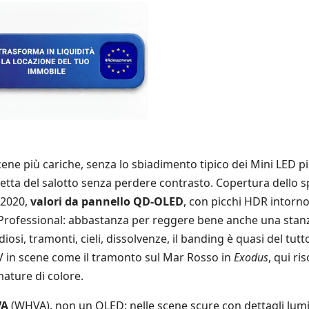
ene più cariche, senza lo sbiadimento tipico dei Mini LED p
iretta del salotto senza perdere contrasto. Copertura dello s
T.2020,
valori da pannello QD-OLED
, con picchi HDR intorno
 Professional: abbastanza per reggere bene anche una stan
iosi, tramonti, cieli, dissolvenze, il banding è quasi del tutt
V in scene come il tramonto sul Mar Rosso in
Exodus
, qui ris
mature di colore.
VA
(WHVA), non un OLED: nelle scene scure con dettagli lum