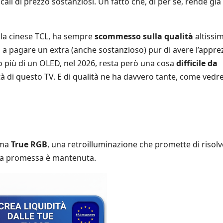
i di prezzo sostanziosi. Un fatto che, di per sé, rende già
 la cinese TCL, ha sempre
scommesso sulla qualità
altissi
 a pagare un extra (anche sostanzioso) pur di avere l’appre
o più di un OLED, nel 2026, resta però una cosa
difficile da
tà di questo TV. E di qualità ne ha davvero tante, come ved
ama
True RGB
, una retroilluminazione che promette di risolve
 La promessa è mantenuta.