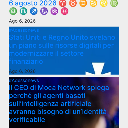
6 agosto 2026 ♈ ♉ ♊ ♋ ♌ ♍
♎ ♏ ♐ ♑ ♒ ♓
Ago 6, 2026
#Adessonews
Stati Uniti e Regno Unito svelano
un piano sulle risorse digitali per
modernizzare il settore
finanziario
Ago 6, 2026
#Adessonews
Il CEO di Moca Network spiega
perché gli agenti basati
sull’intelligenza artificiale
avranno bisogno di un’identità
verificabile