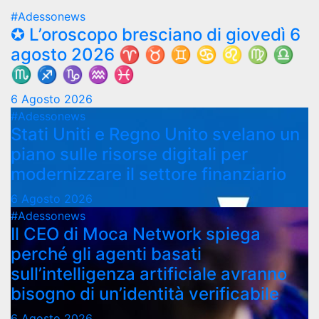
#Adessonews
✪ L’oroscopo bresciano di giovedì 6
agosto 2026 ♈ ♉ ♊ ♋ ♌ ♍ ♎
♏ ♐ ♑ ♒ ♓
6 Agosto 2026
#Adessonews
Stati Uniti e Regno Unito svelano un
piano sulle risorse digitali per
modernizzare il settore finanziario
6 Agosto 2026
#Adessonews
Il CEO di Moca Network spiega
perché gli agenti basati
sull’intelligenza artificiale avranno
bisogno di un’identità verificabile
6 Agosto 2026