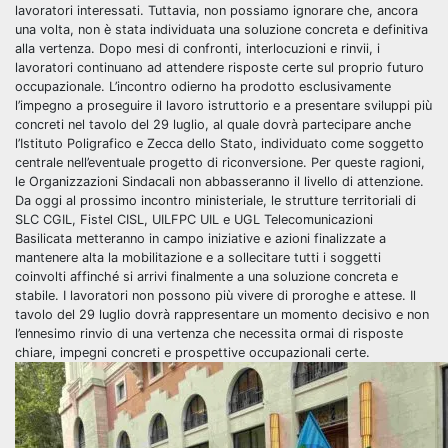
lavoratori interessati. Tuttavia, non possiamo ignorare che, ancora
una volta, non è stata individuata una soluzione concreta e definitiva
alla vertenza. Dopo mesi di confronti, interlocuzioni e rinvii, i
lavoratori continuano ad attendere risposte certe sul proprio futuro
occupazionale. L’incontro odierno ha prodotto esclusivamente
l’impegno a proseguire il lavoro istruttorio e a presentare sviluppi più
concreti nel tavolo del 29 luglio, al quale dovrà partecipare anche
l’Istituto Poligrafico e Zecca dello Stato, individuato come soggetto
centrale nell’eventuale progetto di riconversione. Per queste ragioni,
le Organizzazioni Sindacali non abbasseranno il livello di attenzione.
Da oggi al prossimo incontro ministeriale, le strutture territoriali di
SLC CGIL, Fistel CISL, UILFPC UIL e UGL Telecomunicazioni
Basilicata metteranno in campo iniziative e azioni finalizzate a
mantenere alta la mobilitazione e a sollecitare tutti i soggetti
coinvolti affinché si arrivi finalmente a una soluzione concreta e
stabile. I lavoratori non possono più vivere di proroghe e attese. Il
tavolo del 29 luglio dovrà rappresentare un momento decisivo e non
l’ennesimo rinvio di una vertenza che necessita ormai di risposte
chiare, impegni concreti e prospettive occupazionali certe.