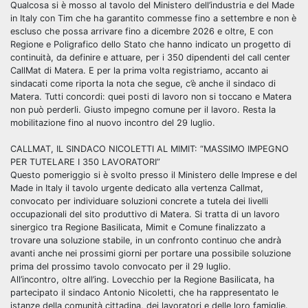
Qualcosa si è mosso al tavolo del Ministero dell’industria e del Made
in Italy con Tim che ha garantito commesse fino a settembre e non è
escluso che possa arrivare fino a dicembre 2026 e oltre, E con
Regione e Poligrafico dello Stato che hanno indicato un progetto di
continuità, da definire e attuare, per i 350 dipendenti del call center
CallMat di Matera. E per la prima volta registriamo, accanto ai
sindacati come riporta la nota che segue, c’è anche il sindaco di
Matera. Tutti concordi: quei posti di lavoro non si toccano e Matera
non può perderli. Giusto impegno comune per il lavoro. Resta la
mobilitazione fino al nuovo incontro del 29 luglio.
CALLMAT, IL SINDACO NICOLETTI AL MIMIT: “MASSIMO IMPEGNO
PER TUTELARE I 350 LAVORATORI”
Questo pomeriggio si è svolto presso il Ministero delle Imprese e del
Made in Italy il tavolo urgente dedicato alla vertenza Callmat,
convocato per individuare soluzioni concrete a tutela dei livelli
occupazionali del sito produttivo di Matera. Si tratta di un lavoro
sinergico tra Regione Basilicata, Mimit e Comune finalizzato a
trovare una soluzione stabile, in un confronto continuo che andrà
avanti anche nei prossimi giorni per portare una possibile soluzione
prima del prossimo tavolo convocato per il 29 luglio.
All’incontro, oltre all’ing. Lovecchio per la Regione Basilicata, ha
partecipato il sindaco Antonio Nicoletti, che ha rappresentato le
istanze della comunità cittadina, dei lavoratori e delle loro famiglie.