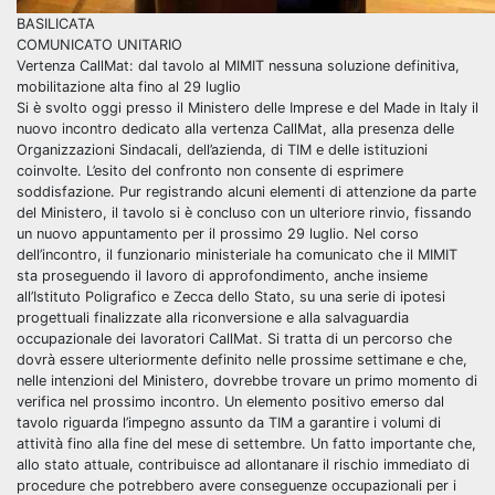
BASILICATA
COMUNICATO UNITARIO
Vertenza CallMat: dal tavolo al MIMIT nessuna soluzione definitiva,
mobilitazione alta fino al 29 luglio
Si è svolto oggi presso il Ministero delle Imprese e del Made in Italy il
nuovo incontro dedicato alla vertenza CallMat, alla presenza delle
Organizzazioni Sindacali, dell’azienda, di TIM e delle istituzioni
coinvolte. L’esito del confronto non consente di esprimere
soddisfazione. Pur registrando alcuni elementi di attenzione da parte
del Ministero, il tavolo si è concluso con un ulteriore rinvio, fissando
un nuovo appuntamento per il prossimo 29 luglio. Nel corso
dell’incontro, il funzionario ministeriale ha comunicato che il MIMIT
sta proseguendo il lavoro di approfondimento, anche insieme
all’Istituto Poligrafico e Zecca dello Stato, su una serie di ipotesi
progettuali finalizzate alla riconversione e alla salvaguardia
occupazionale dei lavoratori CallMat. Si tratta di un percorso che
dovrà essere ulteriormente definito nelle prossime settimane e che,
nelle intenzioni del Ministero, dovrebbe trovare un primo momento di
verifica nel prossimo incontro. Un elemento positivo emerso dal
tavolo riguarda l’impegno assunto da TIM a garantire i volumi di
attività fino alla fine del mese di settembre. Un fatto importante che,
allo stato attuale, contribuisce ad allontanare il rischio immediato di
procedure che potrebbero avere conseguenze occupazionali per i