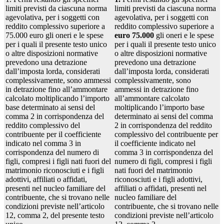
limiti previsti da ciascuna norma
limiti previsti da ciascuna norma
agevolativa, per i soggetti con
agevolativa, per i soggetti con
reddito complessivo superiore a
reddito complessivo superiore a
75.000 euro gli oneri e le spese
euro 75.000
gli oneri e le spese
per i quali il presente testo unico
per i quali il presente testo unico
o altre disposizioni normative
o altre disposizioni normative
prevedono una detrazione
prevedono una detrazione
dall’imposta lorda, considerati
dall’imposta lorda, considerati
complessivamente, sono ammessi
complessivamente, sono
in detrazione fino all’ammontare
ammessi in detrazione fino
calcolato moltiplicando l’importo
all’ammontare calcolato
base determinato ai sensi del
moltiplicando l’importo base
comma 2 in corrispondenza del
determinato ai sensi del comma
reddito complessivo del
2 in corrispondenza del reddito
contribuente per il coefficiente
complessivo del contribuente per
indicato nel comma 3 in
il coefficiente indicato nel
corrispondenza del numero di
comma 3 in corrispondenza del
figli, compresi i figli nati fuori del
numero di figli, compresi i figli
matrimonio riconosciuti e i figli
nati fuori del matrimonio
adottivi, affiliati o affidati,
riconosciuti e i figli adottivi,
presenti nel nucleo familiare del
affiliati o affidati, presenti nel
contribuente, che si trovano nelle
nucleo familiare del
condizioni previste nell’articolo
contribuente, che si trovano nelle
12, comma 2, del presente testo
condizioni previste nell’articolo