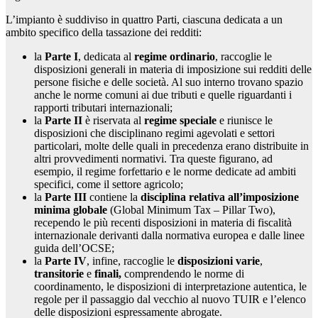
L’impianto è suddiviso in quattro Parti, ciascuna dedicata a un
ambito specifico della tassazione dei redditi:
la
Parte I
, dedicata al
regime ordinario
, raccoglie le
disposizioni generali in materia di imposizione sui redditi delle
persone fisiche e delle società. Al suo interno trovano spazio
anche le norme comuni ai due tributi e quelle riguardanti i
rapporti tributari internazionali;
la
Parte II
è riservata al
regime speciale
e riunisce le
disposizioni che disciplinano regimi agevolati e settori
particolari, molte delle quali in precedenza erano distribuite in
altri provvedimenti normativi. Tra queste figurano, ad
esempio, il regime forfettario e le norme dedicate ad ambiti
specifici, come il settore agricolo;
la
Parte III
contiene la
disciplina relativa all’imposizione
minima globale
(Global Minimum Tax – Pillar Two),
recependo le più recenti disposizioni in materia di fiscalità
internazionale derivanti dalla normativa europea e dalle linee
guida dell’OCSE;
la
Parte IV
, infine, raccoglie le
disposizioni varie
,
transitorie
e
finali,
comprendendo le norme di
coordinamento, le disposizioni di interpretazione autentica, le
regole per il passaggio dal vecchio al nuovo TUIR e l’elenco
delle disposizioni espressamente abrogate.