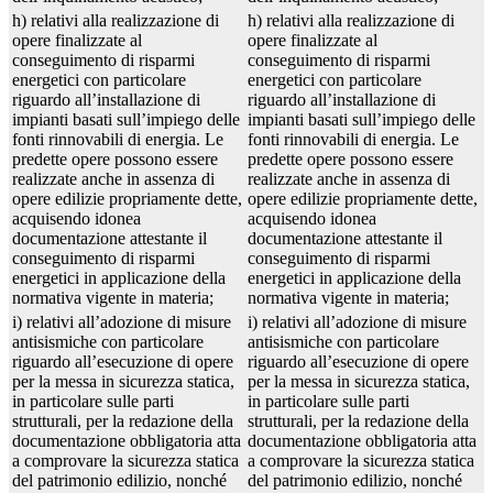
h) relativi alla realizzazione di
h) relativi alla realizzazione di
opere finalizzate al
opere finalizzate al
conseguimento di risparmi
conseguimento di risparmi
energetici con particolare
energetici con particolare
riguardo all’installazione di
riguardo all’installazione di
impianti basati sull’impiego delle
impianti basati sull’impiego delle
fonti rinnovabili di energia. Le
fonti rinnovabili di energia. Le
predette opere possono essere
predette opere possono essere
realizzate anche in assenza di
realizzate anche in assenza di
opere edilizie propriamente dette,
opere edilizie propriamente dette,
acquisendo idonea
acquisendo idonea
documentazione attestante il
documentazione attestante il
conseguimento di risparmi
conseguimento di risparmi
energetici in applicazione della
energetici in applicazione della
normativa vigente in materia;
normativa vigente in materia;
i) relativi all’adozione di misure
i) relativi all’adozione di misure
antisismiche con particolare
antisismiche con particolare
riguardo all’esecuzione di opere
riguardo all’esecuzione di opere
per la messa in sicurezza statica,
per la messa in sicurezza statica,
in particolare sulle parti
in particolare sulle parti
strutturali, per la redazione della
strutturali, per la redazione della
documentazione obbligatoria atta
documentazione obbligatoria atta
a comprovare la sicurezza statica
a comprovare la sicurezza statica
del patrimonio edilizio, nonché
del patrimonio edilizio, nonché