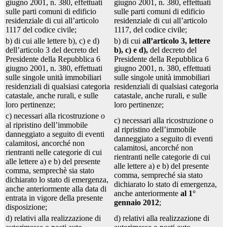
giugno 2001, n. 380, effettuati
giugno 2001, n. 380, effettuati
sulle parti comuni di edificio
sulle parti comuni di edificio
residenziale di cui all’articolo
residenziale di cui all’articolo
1117 del codice civile;
1117, del codice civile;
b) di cui alle lettere b), c) e d)
b) di cui
all’articolo 3, lettere
dell’articolo 3 del decreto del
b), c) e d),
del decreto del
Presidente della Repubblica 6
Presidente della Repubblica 6
giugno 2001, n. 380, effettuati
giugno 2001, n. 380, effettuati
sulle singole unità immobiliari
sulle singole unità immobiliari
residenziali di qualsiasi categoria
residenziali di qualsiasi categoria
catastale, anche rurali, e sulle
catastale, anche rurali, e sulle
loro pertinenze;
loro pertinenze;
c) necessari alla ricostruzione o
c) necessari alla ricostruzione o
al ripristino dell’immobile
al ripristino dell’immobile
danneggiato a seguito di eventi
danneggiato a seguito di eventi
calamitosi, ancorché non
calamitosi, ancorché non
rientranti nelle categorie di cui
rientranti nelle categorie di cui
alle lettere a) e b) del presente
alle lettere a) e b) del presente
comma, semprechè sia stato
comma, sempreché sia stato
dichiarato lo stato di emergenza,
dichiarato lo stato di emergenza,
anche anteriormente alla data di
anche anteriormente
al 1°
entrata in vigore della presente
gennaio 2012
;
disposizione;
d) relativi alla realizzazione di
d) relativi alla realizzazione di