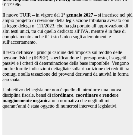
917/1986.
Il nuovo TUIR – in vigore dal
1° gennaio 2027
– si inserisce nel più
ampio progetto di revisione della legislazione tributaria avviato con
la legge delega n. 111/2023, che ha già portato all’approvazione di
altri testi unici, tra cui quello dedicato all’IVA, mentre è in fase di
completamento anche il Testo Unico sugli adempimenti e
sull’accertamento.
Il testo definisce i principi cardine dell’imposta sul reddito delle
persone fisiche (IRPEF), specificandone il presupposto, i soggetti
passivi e i criteri di determinazione della base imponibile. Vengono
inoltre fornite indicazioni dettagliate sulla ripartizione dei redditi tra
coniugi e sulla tassazione dei proventi derivanti da attività in forma
associata.
L’obiettivo del legislatore non è quello di introdurre una nuova
disciplina fiscale, bensì di
riordinare
,
coordinare
e
rendere
maggiormente organica
una normativa che negli ultimi
quarant’anni è stata oggetto di numerosi interventi legislativi.