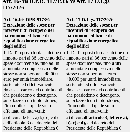
Art. 16-bis D.P.R. 917/1986 vs Art. 17 D.Lgs.
117/2026
Art. 16-bis DPR 917/86
Art. 17 D.Lgs. 117/2026
Detrazione delle spese per
Detrazione delle spese per
interventi di recupero del
incentivi di recupero del
patrimonio edilizio e di
patrimonio edilizio e di
riqualificazione energetica
riqualificazione energetica
degli edifici
degli edifici
1. Dall’imposta lorda si detrae un
1. Dall’imposta lorda si detrae un
importo pari al 36 per cento delle
importo pari al 36 per cento delle
spese documentate, fino ad un
spese documentate, fino
a un
ammontare complessivo delle
ammontare complessivo delle
stesse non superiore a 48.000
stesse non superiore a euro
euro per unità immobiliare,
48.000 per unità immobiliare,
sostenute ed effettivamente
sostenute ed effettivamente
rimaste a carico dei contribuenti
rimaste a carico dei contribuenti
che possiedono o detengono,
che possiedono o detengono,
sulla base di un titolo idoneo,
sulla base di un titolo idoneo,
l’immobile sul quale sono
l’immobile sul quale sono
effettuati gli interventi:
effettuati gli interventi:
a) di cui alle lett. a) b), c) e d)
a) di cui
all’articolo 3, lettere a),
dell’articolo 3 del decreto del
b), c) e d),
del decreto del
Presidente della Repubblica 6
Presidente della Repubblica 6