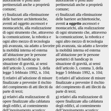
autorimesse o posti auto
autorimesse o posti auto
pertinenziali anche a proprietà
pertinenziali anche a proprietà
comune;
comune;
e) finalizzati alla eliminazione
e) finalizzati alla eliminazione
delle barriere architettoniche,
delle barriere architettoniche,
aventi ad oggetto ascensori e
aventi
a oggetto
ascensori e
montacarichi, alla realizzazione
montacarichi, alla realizzazione
di ogni strumento che, attraverso
di ogni strumento che, attraverso
la comunicazione, la robotica e
la comunicazione, la robotica e
ogni altro mezzo di tecnologia
ogni altro mezzo di tecnologia
più avanzata, sia adatto a favorire
più avanzata, sia adatto a favorire
la mobilità interna ed esterna
la mobilità interna ed esterna
all’abitazione per le persone
all’abitazione per le persone
portatrici di handicap in
portatrici di handicap in
situazione di gravità, ai sensi
situazione di gravità, ai sensi
dell’articolo 3, comma 3, della
dell’articolo 3, comma 3, della
legge 5 febbraio 1992, n. 104;
legge 5 febbraio 1992, n. 104;
f) relativi all’adozione di misure
f) relativi all’adozione di misure
finalizzate a prevenire il rischio
finalizzate a prevenire il rischio
del compimento di atti illeciti da
del compimento di atti illeciti da
parte di terzi;
parte di terzi;
g) relativi alla realizzazione di
g) relativi alla realizzazione di
opere finalizzate alla cablatura
opere finalizzate alla cablatura
degli edifici, al contenimento
degli edifici, al contenimento
dell’inquinamento acustico;
dell’inquinamento acustico;