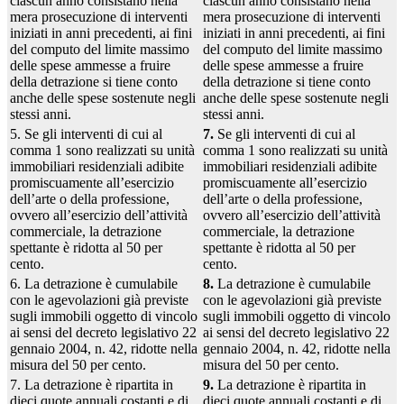
ciascun anno consistano nella
ciascun anno consistano nella
mera prosecuzione di interventi
mera prosecuzione di interventi
iniziati in anni precedenti, ai fini
iniziati in anni precedenti, ai fini
del computo del limite massimo
del computo del limite massimo
delle spese ammesse a fruire
delle spese ammesse a fruire
della detrazione si tiene conto
della detrazione si tiene conto
anche delle spese sostenute negli
anche delle spese sostenute negli
stessi anni.
stessi anni.
5. Se gli interventi di cui al
7.
Se gli interventi di cui al
comma 1 sono realizzati su unità
comma 1 sono realizzati su unità
immobiliari residenziali adibite
immobiliari residenziali adibite
promiscuamente all’esercizio
promiscuamente all’esercizio
dell’arte o della professione,
dell’arte o della professione,
ovvero all’esercizio dell’attività
ovvero all’esercizio dell’attività
commerciale, la detrazione
commerciale, la detrazione
spettante è ridotta al 50 per
spettante è ridotta al 50 per
cento.
cento.
6. La detrazione è cumulabile
8.
La detrazione è cumulabile
con le agevolazioni già previste
con le agevolazioni già previste
sugli immobili oggetto di vincolo
sugli immobili oggetto di vincolo
ai sensi del decreto legislativo 22
ai sensi del decreto legislativo 22
gennaio 2004, n. 42, ridotte nella
gennaio 2004, n. 42, ridotte nella
misura del 50 per cento.
misura del 50 per cento.
7. La detrazione è ripartita in
9.
La detrazione è ripartita in
dieci quote annuali costanti e di
dieci quote annuali costanti e di