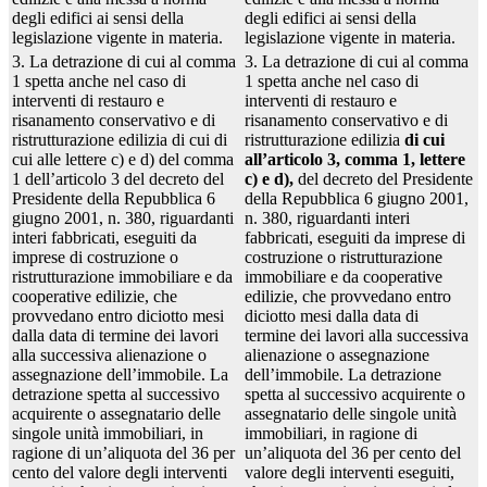
degli edifici ai sensi della
degli edifici ai sensi della
legislazione vigente in materia.
legislazione vigente in materia.
3. La detrazione di cui al comma
3. La detrazione di cui al comma
1 spetta anche nel caso di
1 spetta anche nel caso di
interventi di restauro e
interventi di restauro e
risanamento conservativo e di
risanamento conservativo e di
ristrutturazione edilizia di cui di
ristrutturazione edilizia
di cui
cui alle lettere c) e d) del comma
all’articolo 3, comma 1, lettere
1 dell’articolo 3 del decreto del
c) e d),
del decreto del Presidente
Presidente della Repubblica 6
della Repubblica 6 giugno 2001,
giugno 2001, n. 380, riguardanti
n. 380, riguardanti interi
interi fabbricati, eseguiti da
fabbricati, eseguiti da imprese di
imprese di costruzione o
costruzione o ristrutturazione
ristrutturazione immobiliare e da
immobiliare e da cooperative
cooperative edilizie, che
edilizie, che provvedano entro
provvedano entro diciotto mesi
diciotto mesi dalla data di
dalla data di termine dei lavori
termine dei lavori alla successiva
alla successiva alienazione o
alienazione o assegnazione
assegnazione dell’immobile. La
dell’immobile. La detrazione
detrazione spetta al successivo
spetta al successivo acquirente o
acquirente o assegnatario delle
assegnatario delle singole unità
singole unità immobiliari, in
immobiliari, in ragione di
ragione di un’aliquota del 36 per
un’aliquota del 36 per cento del
cento del valore degli interventi
valore degli interventi eseguiti,