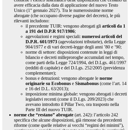
avere efficacia dalla data di applicazione del nuovo Testo
Unico (1° gennaio 2027). Tra le numerosissime norme
abrogate (che occupano diverse pagine del decreto), le più
rilevanti includono:
il precedente TUIR: vengono abrogati gli
articoli da 1
a 191 del D.P.R 917/1986
;
agevolazioni e regimi speciali:
numerosi articoli del
D.P.R. 601/1973
(agevolazioni tributarie), della Legge
904/1977 e di vari decreti-legge degli anni ’80 e ’90;
norme di settore: disposizioni contenute in leggi di
bilancio e decreti milleproroghe accumulati nel tempo,
come parti della Legge 724/1994, del D.Lgs. 461/1997
(redditi di capitale) e del D.Lgs. 252/2005 (previdenza
complementare);
bonus e detrazioni: vengono abrogate le
norme
originarie su Ecobonus
e
Sismabonus
(come l’art. 14
e 16 del D.L. 63/2013);
imposizione minima globale: vengono abrogati i decreti
legislativi recenti (come il D.Lgs. 209/2023) che
avevano introdotto il Pillar Two, ora trasposto nella
Parte III del nuovo TUIR.
norme che “restano” abrogate
(art. 242): l’articolo 242
specifica che alcune disposizioni, già rimosse da precedenti
riforme (come quelle relative ai vecchi “regimi dei minimi”),