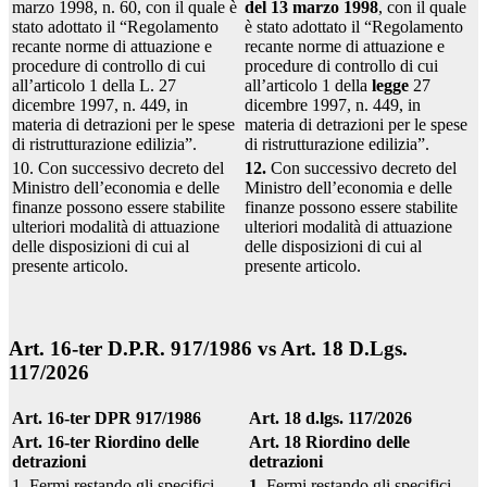
marzo 1998, n. 60, con il quale è
del 13 marzo 1998
, con il quale
stato adottato il “Regolamento
è stato adottato il “Regolamento
recante norme di attuazione e
recante norme di attuazione e
procedure di controllo di cui
procedure di controllo di cui
all’articolo 1 della L. 27
all’articolo 1 della
legge
27
dicembre 1997, n. 449, in
dicembre 1997, n. 449, in
materia di detrazioni per le spese
materia di detrazioni per le spese
di ristrutturazione edilizia”.
di ristrutturazione edilizia”.
10. Con successivo decreto del
12.
Con successivo decreto del
Ministro dell’economia e delle
Ministro dell’economia e delle
finanze possono essere stabilite
finanze possono essere stabilite
ulteriori modalità di attuazione
ulteriori modalità di attuazione
delle disposizioni di cui al
delle disposizioni di cui al
presente articolo.
presente articolo.
Art. 16-ter D.P.R. 917/1986 vs Art. 18 D.Lgs.
117/2026
Art. 16-ter DPR 917/1986
Art. 18 d.lgs. 117/2026
Art. 16-ter Riordino delle
Art. 18 Riordino delle
detrazioni
detrazioni
1. Fermi restando gli specifici
1.
Fermi restando gli specifici