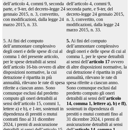
dell’articolo 4, commi 9, seconda
dell’articolo 4, commi 9,
parte, e 9-ter, del decreto-legge 24
seconda parte, e 9-ter, del
gennaio 2015, n. 3, convertito,
decreto-legge 24 gennaio 2015,
con modificazioni, dalla legge 24
n. 3, convertito, con
marzo 2015, n. 33.
modificazioni, dalla legge 24
marzo 2015, n. 33.
5. Ai fini del computo
5.
Ai fini del computo
dell’ammontare complessivo
dell’ammontare complessivo
degli oneri e delle spese di cui al
degli oneri e delle spese di cui al
comma 1 del presente articolo,
comma 1, per le spese detraibili
per le spese detraibili ai sensi
ai sensi dell’
articolo 17
ovvero
dell’articolo 16-bis ovvero di altre
di altre disposizioni normative, la
disposizioni normative, la cui
cui detrazione è ripartita in più
detrazione è ripartita in più
annualità, rilevano le rate di
annualità, rilevano le rate di spesa
spesa riferite a ciascun anno.
riferite a ciascun anno. Sono
Sono comunque esclusi dal
comunque esclusi dal predetto
predetto computo gli oneri
computo gli oneri detraibili ai
detraibili ai sensi dell’
articolo
sensi dell’articolo 15, commi 1,
14, comma 1, lettere a), b) e ff)
,
lettere a) e b), e 1-ter, sostenuti in
sostenuti in dipendenza di
dipendenza di prestiti o mutui
prestiti o mutui contratti fino al
contratti fino al 31 dicembre
31 dicembre 2024, i premi di
2024, i premi di assicurazione
assicurazione detraibili ai sensi
detraibili ai sensi dell’articolo 15,
dell’
articolo 14, comma 1,