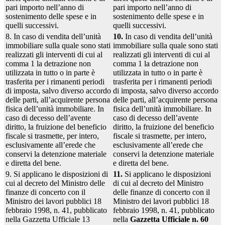
pari importo nell’anno di
pari importo nell’anno di
sostenimento delle spese e in
sostenimento delle spese e in
quelli successivi.
quelli successivi.
8. In caso di vendita dell’unità
10.
In caso di vendita dell’unità
immobiliare sulla quale sono stati
immobiliare sulla quale sono stati
realizzati gli interventi di cui al
realizzati gli interventi di cui al
comma 1 la detrazione non
comma 1 la detrazione non
utilizzata in tutto o in parte è
utilizzata in tutto o in parte è
trasferita per i rimanenti periodi
trasferita per i rimanenti periodi
di imposta, salvo diverso accordo
di imposta, salvo diverso accordo
delle parti, all’acquirente persona
delle parti, all’acquirente persona
fisica dell’unità immobiliare. In
fisica dell’unità immobiliare. In
caso di decesso dell’avente
caso di decesso dell’avente
diritto, la fruizione del beneficio
diritto, la fruizione del beneficio
fiscale si trasmette, per intero,
fiscale si trasmette, per intero,
esclusivamente all’erede che
esclusivamente all’erede che
conservi la detenzione materiale
conservi la detenzione materiale
e diretta del bene.
e diretta del bene.
9. Si applicano le disposizioni di
11.
Si applicano le disposizioni
cui al decreto del Ministro delle
di cui al decreto del Ministro
finanze di concerto con il
delle finanze di concerto con il
Ministro dei lavori pubblici 18
Ministro dei lavori pubblici 18
febbraio 1998, n. 41, pubblicato
febbraio 1998, n. 41, pubblicato
nella Gazzetta Ufficiale 13
nella
Gazzetta Ufficiale n. 60