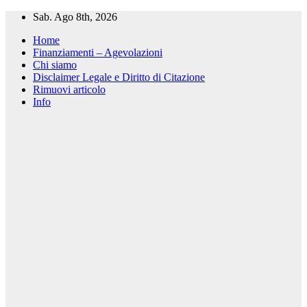
Salta
Sab. Ago 8th, 2026
al
Home
contenuto
Finanziamenti – Agevolazioni
Chi siamo
Disclaimer Legale e Diritto di Citazione
Rimuovi articolo
Info