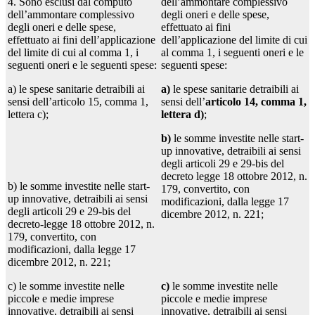
4. Sono esclusi dal computo
dell’ammontare complessivo
dell’ammontare complessivo
degli oneri e delle spese,
degli oneri e delle spese,
effettuato ai fini
effettuato ai fini dell’applicazione
dell’applicazione del limite di cui
del limite di cui al comma 1, i
al comma 1, i seguenti oneri e le
seguenti oneri e le seguenti spese:
seguenti spese:
a) le spese sanitarie detraibili ai
a)
le spese sanitarie detraibili ai
sensi dell’articolo 15, comma 1,
sensi dell’
articolo 14, comma 1,
lettera c);
lettera d)
;
b)
le somme investite nelle start-
up innovative, detraibili ai sensi
degli articoli 29 e 29-bis del
decreto legge 18 ottobre 2012, n.
b) le somme investite nelle start-
179, convertito, con
up innovative, detraibili ai sensi
modificazioni, dalla legge 17
degli articoli 29 e 29-bis del
dicembre 2012, n. 221;
decreto-legge 18 ottobre 2012, n.
179, convertito, con
modificazioni, dalla legge 17
dicembre 2012, n. 221;
c) le somme investite nelle
c)
le somme investite nelle
piccole e medie imprese
piccole e medie imprese
innovative, detraibili ai sensi
innovative, detraibili ai sensi