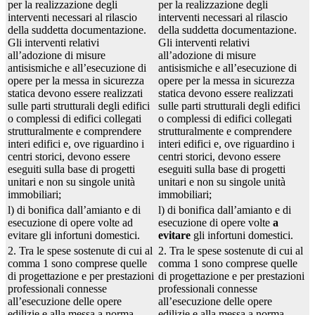
per la realizzazione degli
per la realizzazione degli
interventi necessari al rilascio
interventi necessari al rilascio
della suddetta documentazione.
della suddetta documentazione.
Gli interventi relativi
Gli interventi relativi
all’adozione di misure
all’adozione di misure
antisismiche e all’esecuzione di
antisismiche e all’esecuzione di
opere per la messa in sicurezza
opere per la messa in sicurezza
statica devono essere realizzati
statica devono essere realizzati
sulle parti strutturali degli edifici
sulle parti strutturali degli edifici
o complessi di edifici collegati
o complessi di edifici collegati
strutturalmente e comprendere
strutturalmente e comprendere
interi edifici e, ove riguardino i
interi edifici e, ove riguardino i
centri storici, devono essere
centri storici, devono essere
eseguiti sulla base di progetti
eseguiti sulla base di progetti
unitari e non su singole unità
unitari e non su singole unità
immobiliari;
immobiliari;
l) di bonifica dall’amianto e di
l) di bonifica dall’amianto e di
esecuzione di opere volte ad
esecuzione di opere volte
a
evitare gli infortuni domestici.
evitare
gli infortuni domestici.
2. Tra le spese sostenute di cui al
2. Tra le spese sostenute di cui al
comma 1 sono comprese quelle
comma 1 sono comprese quelle
di progettazione e per prestazioni
di progettazione e per prestazioni
professionali connesse
professionali connesse
all’esecuzione delle opere
all’esecuzione delle opere
edilizie e alla messa a norma
edilizie e alla messa a norma