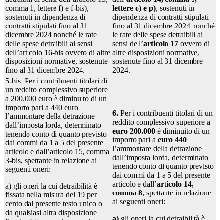
comma 1, lettere f) e f-bis),
lettere o) e p)
, sostenuti in
sostenuti in dipendenza di
dipendenza di contratti stipulati
contratti stipulati fino al 31
fino al 31 dicembre 2024 nonché
dicembre 2024 nonché le rate
le rate delle spese detraibili ai
delle spese detraibili ai sensi
sensi dell’
articolo 17
ovvero di
dell’articolo 16-bis ovvero di altre
altre disposizioni normative,
disposizioni normative, sostenute
sostenute fino al 31 dicembre
fino al 31 dicembre 2024.
2024.
5-bis. Per i contribuenti titolari di
un reddito complessivo superiore
a 200.000 euro è diminuito di un
importo pari a 440 euro
6.
Per i contribuenti titolari di un
l’ammontare della detrazione
reddito complessivo superiore a
dall’imposta lorda, determinato
euro 200.000
è diminuito di un
tenendo conto di quanto previsto
importo pari a
euro 440
dai commi da 1 a 5 del presente
l’ammontare della detrazione
articolo e dall’articolo 15, comma
dall’imposta lorda, determinato
3-bis, spettante in relazione ai
tenendo conto di quanto previsto
seguenti oneri:
dai commi da 1 a 5 del presente
articolo e dall’
articolo 14,
a) gli oneri la cui detraibilità è
comma 8
, spettante in relazione
fissata nella misura del 19 per
ai seguenti oneri:
cento dal presente testo unico o
da qualsiasi altra disposizione
a)
gli oneri la cui detraibilità è