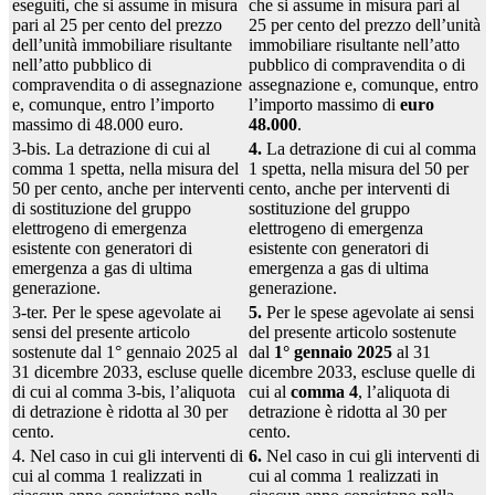
eseguiti, che si assume in misura
che si assume in misura pari al
pari al 25 per cento del prezzo
25 per cento del prezzo dell’unità
dell’unità immobiliare risultante
immobiliare risultante nell’atto
nell’atto pubblico di
pubblico di compravendita o di
compravendita o di assegnazione
assegnazione e, comunque, entro
e, comunque, entro l’importo
l’importo massimo di
euro
massimo di 48.000 euro.
48.000
.
3-bis. La detrazione di cui al
4.
La detrazione di cui al comma
comma 1 spetta, nella misura del
1 spetta, nella misura del 50 per
50 per cento, anche per interventi
cento, anche per interventi di
di sostituzione del gruppo
sostituzione del gruppo
elettrogeno di emergenza
elettrogeno di emergenza
esistente con generatori di
esistente con generatori di
emergenza a gas di ultima
emergenza a gas di ultima
generazione.
generazione.
3-ter. Per le spese agevolate ai
5.
Per le spese agevolate ai sensi
sensi del presente articolo
del presente articolo sostenute
sostenute dal 1° gennaio 2025 al
dal
1° gennaio 2025
al 31
31 dicembre 2033, escluse quelle
dicembre 2033, escluse quelle di
di cui al comma 3-bis, l’aliquota
cui al
comma 4
, l’aliquota di
di detrazione è ridotta al 30 per
detrazione è ridotta al 30 per
cento.
cento.
4. Nel caso in cui gli interventi di
6.
Nel caso in cui gli interventi di
cui al comma 1 realizzati in
cui al comma 1 realizzati in