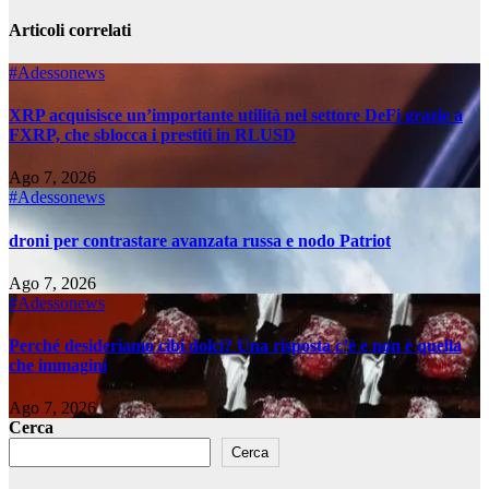
Articoli correlati
#Adessonews
XRP acquisisce un’importante utilità nel settore DeFi grazie a
FXRP, che sblocca i prestiti in RLUSD
Ago 7, 2026
#Adessonews
droni per contrastare avanzata russa e nodo Patriot
Ago 7, 2026
#Adessonews
Perché desideriamo cibi dolci? Una risposta c’è e non è quella
che immagini
Ago 7, 2026
Cerca
Cerca