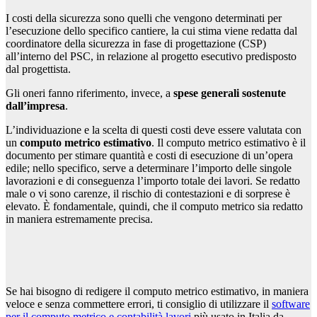
I costi della sicurezza sono quelli che vengono determinati per
l’esecuzione dello specifico cantiere, la cui stima viene redatta dal
coordinatore della sicurezza in fase di progettazione (CSP)
all’interno del PSC, in relazione al progetto esecutivo predisposto
dal progettista.
Gli oneri fanno riferimento, invece, a
spese generali sostenute
dall’impresa
.
L’individuazione e la scelta di questi costi deve essere valutata con
un
computo metrico estimativo
. Il computo metrico estimativo è il
documento per stimare quantità e costi di esecuzione di un’opera
edile; nello specifico, serve a determinare l’importo delle singole
lavorazioni e di conseguenza l’importo totale dei lavori. Se redatto
male o vi sono carenze, il rischio di contestazioni e di sorprese è
elevato. È fondamentale, quindi, che il computo metrico sia redatto
in maniera estremamente precisa.
Se hai bisogno di redigere il computo metrico estimativo, in maniera
veloce e senza commettere errori, ti consiglio di utilizzare il
software
per il computo metrico e contabilità lavori
più usato in Italia da