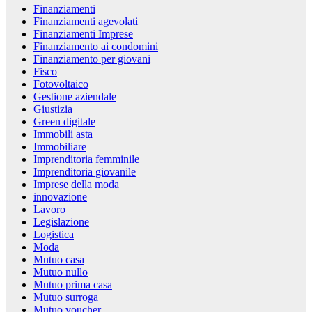
Finanziamenti
Finanziamenti agevolati
Finanziamenti Imprese
Finanziamento ai condomini
Finanziamento per giovani
Fisco
Fotovoltaico
Gestione aziendale
Giustizia
Green digitale
Immobili asta
Immobiliare
Imprenditoria femminile
Imprenditoria giovanile
Imprese della moda
innovazione
Lavoro
Legislazione
Logistica
Moda
Mutuo casa
Mutuo nullo
Mutuo prima casa
Mutuo surroga
Mutuo voucher