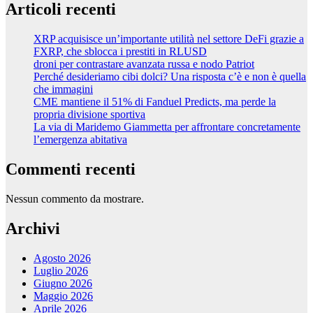
Articoli recenti
XRP acquisisce un’importante utilità nel settore DeFi grazie a
FXRP, che sblocca i prestiti in RLUSD
droni per contrastare avanzata russa e nodo Patriot
Perché desideriamo cibi dolci? Una risposta c’è e non è quella
che immagini
CME mantiene il 51% di Fanduel Predicts, ma perde la
propria divisione sportiva
La via di Maridemo Giammetta per affrontare concretamente
l’emergenza abitativa
Commenti recenti
Nessun commento da mostrare.
Archivi
Agosto 2026
Luglio 2026
Giugno 2026
Maggio 2026
Aprile 2026