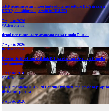
XRP acquisisce un’importante utilità nel settore DeFi grazie a
FXRP, che sblocca i prestiti in RLUSD
7 Agosto 2026
#Adessonews
droni per contrastare avanzata russa e nodo Patriot
7 Agosto 2026
#Adessonews
Perché desideriamo cibi dolci? Una risposta c’è e non è quella
che immagini
7 Agosto 2026
#Adessonews
CME mantiene il 51% di Fanduel Predicts, ma perde la propria
divisione sportiva
7 Agosto 2026