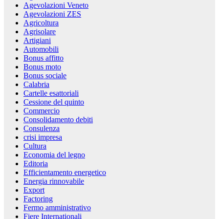
Agevolazioni Veneto
Agevolazioni ZES
Agricoltura
Agrisolare
Artigiani
Automobili
Bonus affitto
Bonus moto
Bonus sociale
Calabria
Cartelle esattoriali
Cessione del quinto
Commercio
Consolidamento debiti
Consulenza
crisi impresa
Cultura
Economia del legno
Editoria
Efficientamento energetico
Energia rinnovabile
Export
Factoring
Fermo amministrativo
Fiere Internationali