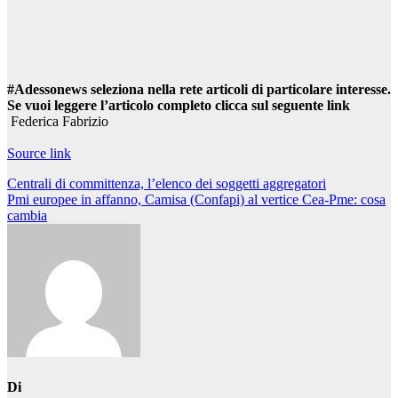
#Adessonews seleziona nella rete articoli di particolare interesse.
Se vuoi leggere l’articolo completo clicca sul seguente link
Federica Fabrizio
Source link
Navigazione
Centrali di committenza, l’elenco dei soggetti aggregatori
Pmi europee in affanno, Camisa (Confapi) al vertice Cea-Pme: cosa
articoli
cambia
Di