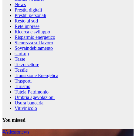
News
Prestiti digitali
Prestiti personali
Resto al sud
Rete imprese
Ricerca e sviluppo
Risparmio energetico
Sicurezza sul lavoro
Sovraindebitamento
start-up
Tasse
Terzo settore
Tessile
Transizione Energetica
Trasporti
Turismo
Tutela Patrimonio
Umbria agevolazioni
Usura bancaria
Vitivinicolo
You missed
#Adessonews