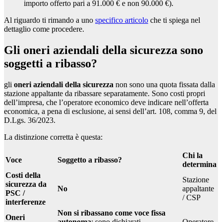
importo offerto pari a 91.000 € e non 90.000 €).
Al riguardo ti rimando a uno
specifico articolo
che ti spiega nel
dettaglio come procedere.
Gli oneri aziendali della sicurezza sono
soggetti a ribasso?
gli
oneri aziendali della sicurezza
non sono una quota fissata dalla
stazione appaltante da ribassare separatamente. Sono costi propri
dell’impresa, che l’operatore economico deve indicare nell’offerta
economica, a pena di esclusione, ai sensi dell’art. 108, comma 9, del
D.Lgs. 36/2023.
La distinzione corretta è questa:
Chi la
Voce
Soggetto a ribasso?
determina
Costi della
Stazione
sicurezza da
No
appaltante
PSC /
/ CSP
interferenze
Non si ribassano come voce fissa
Oneri
autonoma
; sono dichiarati
Operatore