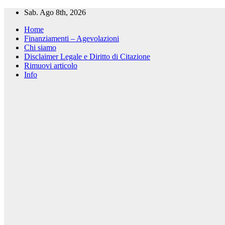
Salta
Sab. Ago 8th, 2026
al
Home
contenuto
Finanziamenti – Agevolazioni
Chi siamo
Disclaimer Legale e Diritto di Citazione
Rimuovi articolo
Info