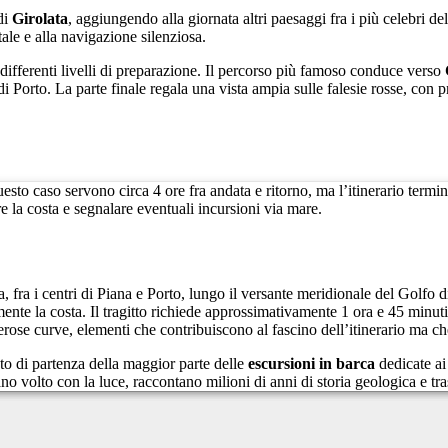
di
Girolata
, aggiungendo alla giornata altri paesaggi fra i più celebri de
ale e alla navigazione silenziosa.
a differenti livelli di preparazione. Il percorso più famoso conduce verso
 Porto. La parte finale regala una vista ampia sulle falesie rosse, con pr
esto caso servono circa 4 ore fra andata e ritorno, ma l’itinerario term
la costa e segnalare eventuali incursioni via mare.
 fra i centri di Piana e Porto, lungo il versante meridionale del Golfo d
te la costa. Il tragitto richiede approssimativamente 1 ora e 45 minuti
umerose curve, elementi che contribuiscono al fascino dell’itinerario ma 
to di partenza della maggior parte delle
escursioni in barca
dedicate ai
o volto con la luce, raccontano milioni di anni di storia geologica e tr