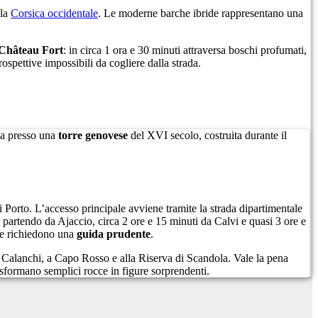
lla
Corsica occidentale
. Le moderne barche ibride rappresentano una
Château Fort
: in circa 1 ora e 30 minuti attraversa boschi profumati,
ospettive impossibili da cogliere dalla strada.
ina presso una
torre genovese
del XVI secolo, costruita durante il
i Porto. L’accesso principale avviene tramite la strada dipartimentale
 partendo da Ajaccio, circa 2 ore e 15 minuti da Calvi e quasi 3 ore e
che richiedono una
guida prudente
.
 Calanchi, a Capo Rosso e alla Riserva di Scandola. Vale la pena
asformano semplici rocce in figure sorprendenti.