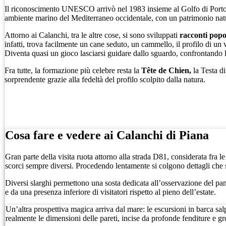
Il riconoscimento UNESCO arrivò nel 1983 insieme al Golfo di Porto
ambiente marino del Mediterraneo occidentale, con un patrimonio natur
Attorno ai Calanchi, tra le altre cose, si sono sviluppati
racconti popo
infatti, trova facilmente un cane seduto, un cammello, il profilo di un
Diventa quasi un gioco lasciarsi guidare dallo sguardo, confrontando le 
Fra tutte, la formazione più celebre resta la
Tête de Chien,
la Testa di
sorprendente grazie alla fedeltà del profilo scolpito dalla natura.
Cosa fare e vedere ai Calanchi di Piana
Gran parte della visita ruota attorno alla strada D81, considerata fra l
scorci sempre diversi. Procedendo lentamente si colgono dettagli che 
Diversi slarghi permettono una sosta dedicata all’osservazione del pa
e da una presenza inferiore di visitatori rispetto al pieno dell’estate.
Un’altra prospettiva magica arriva dal mare: le escursioni in barca sal
realmente le dimensioni delle pareti, incise da profonde fenditure e g