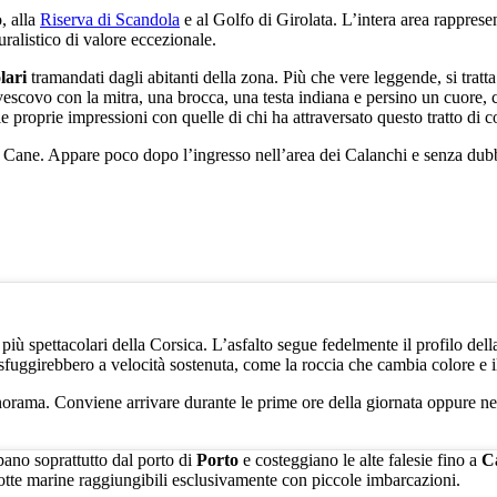
, alla
Riserva di Scandola
e al Golfo di Girolata. L’intera area rapprese
alistico di valore eccezionale.
lari
tramandati dagli abitanti della zona. Più che vere leggende, si trat
 vescovo con la mitra, una brocca, una testa indiana e persino un cuore, 
proprie impressioni con quelle di chi ha attraversato questo tratto di co
 Cane. Appare poco dopo l’ingresso nell’area dei Calanchi e senza dubbio 
e più spettacolari della Corsica. L’asfalto segue fedelmente il profilo del
sfuggirebbero a velocità sostenuta, come la roccia che cambia colore e 
norama. Conviene arrivare durante le prime ore della giornata oppure nel
pano soprattutto dal porto di
Porto
e costeggiano le alte falesie fino a
C
rotte marine raggiungibili esclusivamente con piccole imbarcazioni.