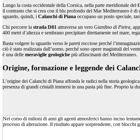
Lungo la costa occidentale della Corsica, nella parte meridionale del
G
il contrasto che si crea con il blu profondo del Mar Mediterraneo è di
sguardo, quindi, i
Calanchi di Piana
occupano un posto speciale, tant
Chi percorre la
strada D81
attraversa un vero G
iardino di Pietra,
appe
400 metri d’altezza e sembrano precipitare direttamente nel mare, reg
Basta volgere lo sguardo verso le pareti rocciose perché l’immaginazione
ciò è stato realizzata dall’uomo, perché sono opere magistrali del vento
è una delle
meraviglie geologiche
più affascinanti del Mediterraneo.
Origine, formazione e leggende dei Calanc
L’origine dei Calanchi di Piana affonda le radici nella storia geologica
presenza di grandi cristalli immersi in una pasta più fine. Proprio la dur
Nel corso di milioni di anni gli agenti atmosferici hanno inciso lentamen
processo di alterazione. Il risultato appare sorprendente, con blocchi 