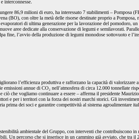
i e interconnesse.
ggiungere 86,9 milioni di euro, ha interessato 7 stabilimenti – Pompo
na (BO), con oltre la metà delle risorse destinate proprio a Pomposa, 
ovi evaporatori di ultima generazione per la lavorazione del pomodoro, un
uove aree dedicate alla conservazione di legumi e semilavorati. Paralle
olpa fine, l’avvio della produzione di legumi monodose sottovuoto e l’ins
gliorano l’efficienza produttiva e rafforzano la capacità di valorizzare 
re le emissioni annue di CO₂ nell’atmosfera di circa 12.000 tonnellate risp
e ciò che vogliamo continuare a essere – afferma il presidente Maurizio 
tori e per i territori con la forza dei nostri marchi storici. Gli investim
ia prima dei soci e garantire competitività al sistema agroalimentare ita
stenibilità ambientale del Gruppo, con interventi che contribuiscono in 
vabili. Un percorso che si inserisce in un cammino già avviato, che tra il 