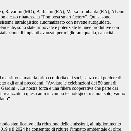
sa (FE), Ravarino (MO), Barbiano (RA), Massa Lombarda (RA), Alseno
non a caso ribattezzata “Pomposa smart factory”. Qui si sono
 sistema intralogistico automatizzato con navette autoguidate,
lamente, sono state rinnovate e potenziate le linee produttive con
tallazione di impianti avanzati per migliorare qualità, capacità
al massimo la materia prima conferita dai soci, senza mai perdere di
etto agli anni precedenti. “Avviare le celebrazioni dei 50 anni di
Gardini -. La nostra forza è una filiera cooperativa che parte dai
enti realizzati in questi anni in campo tecnologico, ma non solo, vanno
liano”.
modo significativo alla riduzione delle emissioni, al miglioramento
2019 e il 2024 ha consentito di ridurre l’impatto ambientale di oltre