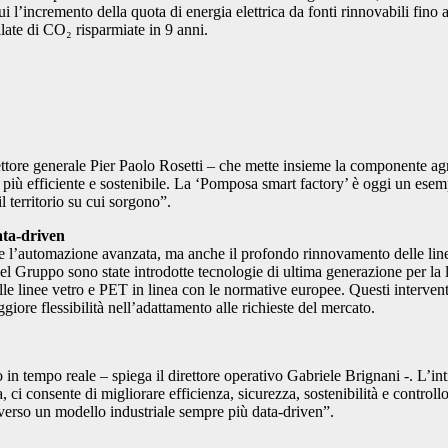
cui l’incremento della quota di energia elettrica da fonti rinnovabili fin
llate di CO₂ risparmiate in 9 anni.
rettore generale Pier Paolo Rosetti – che mette insieme la componente agr
a più efficiente e sostenibile. La ‘Pomposa smart factory’ è oggi un ese
l territorio su cui sorgono”.
ata-driven
i e l’automazione avanzata, ma anche il profondo rinnovamento delle line
ti del Gruppo sono state introdotte tecnologie di ultima generazione per l
lle linee vetro e PET in linea con le normative europee. Questi interven
iore flessibilità nell’adattamento alle richieste del mercato.
in tempo reale – spiega il direttore operativo Gabriele Brignani -. L’int
ci consente di migliorare efficienza, sicurezza, sostenibilità e control
 verso un modello industriale sempre più data-driven”.