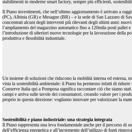
stabilimenti in moderne smart factory, sempre più efficienti, sostenibil
Il Piano investimenti, che nell’ultimo aggiornamento è arrivato a ra
(PC), Albinia (GR) e Mesagne (BR) – e la sede di San Lazzaro di Save
concentrati alcuni degli interventi più rilevanti degli ultimi anni: nu
l’ampliamento del magazzino automatico fino a 120mila posti pallet e n
l’introduzione di ulteriori nuove tecnologie per la lavorazione della p
produttiva e flessibilità industriale.
Un insieme di soluzioni che riducono la mobilità interna ed esterna, mi
vista la sostenibilità ambientale: il Piano ha permesso infatti di ridur
Conserve Italia qui a Pomposa significa raccontare ciò che siamo stati 
campi e arriva sulle tavole dei consumatori, creando valore per i produt
proprio in questa direzione: vogliamo innovare per valorizzare la mater
Sostenibilità e piano industriale: una strategia integrata
Il Piano rappresenta una leva fondamentale anche per il percorso di so
dell’efficienza energetica e all’incremento dell’utilizzo di fonti rinno