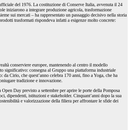
ficiale del 1976. La costituzione di Conserve Italia, avvenuta il 24
ole iniziarono a integrare produzione agricola, trasformazione
sieme sui mercati – ha rappresentato un passaggio decisivo nella storia
rodotti trasformati rispondeva infatti a esigenze molto concrete:
i realtà conserviere europee, mantenendo al centro il modello
nto significativo: consegna al Gruppo una piattaforma industriale
po: da Cirio, che quest’anno celebra 170 anni, fino a Yoga, che ha
coniugare tradizione e innovazione.
un Open Day previsto a settembre per aprire le porte della Pomposa
i, dipendenti, istituzioni e stakeholder. Cinquant’anni dopo la sua
enibilità e valorizzazione della filiera per affrontare le sfide dei