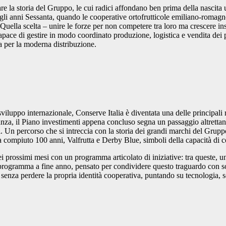
 la storia del Gruppo, le cui radici affondano ben prima della nascita uf
negli anni Sessanta, quando le cooperative ortofrutticole emiliano-romagn
 Quella scelta – unire le forze per non competere tra loro ma crescere in
apace di gestire in modo coordinato produzione, logistica e vendita dei p
ta per la moderna distribuzione.
 sviluppo internazionale, Conserve Italia è diventata una delle principal
tanza, il Piano investimenti appena concluso segna un passaggio altretta
ni. Un percorso che si intreccia con la storia dei grandi marchi del Grup
a compiuto 100 anni, Valfrutta e Derby Blue, simboli della capacità di 
i prossimi mesi con un programma articolato di iniziative: tra queste, 
programma a fine anno, pensato per condividere questo traguardo con soc
senza perdere la propria identità cooperativa, puntando su tecnologia, sost