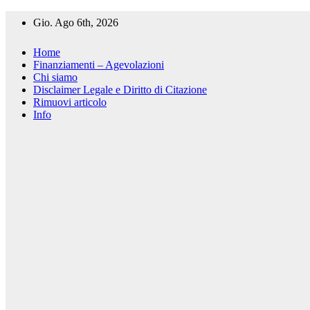
Salta
Gio. Ago 6th, 2026
al
contenuto
Home
Finanziamenti – Agevolazioni
Chi siamo
Disclaimer Legale e Diritto di Citazione
Rimuovi articolo
Info