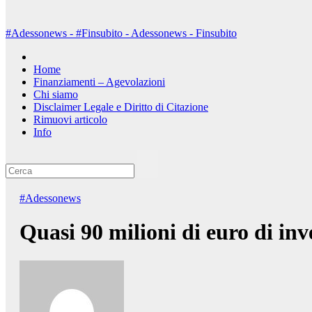
#Adessonews - #Finsubito - Adessonews - Finsubito
Home
Finanziamenti – Agevolazioni
Chi siamo
Disclaimer Legale e Diritto di Citazione
Rimuovi articolo
Info
#Adessonews
Quasi 90 milioni di euro di inv