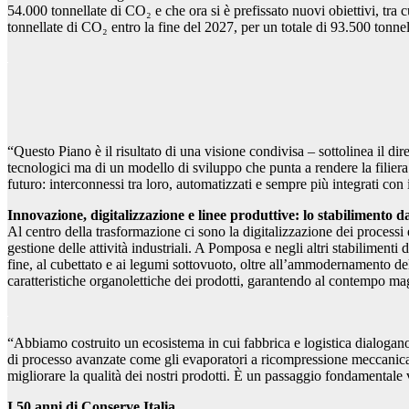
54.000 tonnellate di CO₂ e che ora si è prefissato nuovi obiettivi, tra 
tonnellate di CO₂ entro la fine del 2027, per un totale di 93.500 tonne
“Questo Piano è il risultato di una visione condivisa – sottolinea il di
tecnologici ma di un modello di sviluppo che punta a rendere la filier
futuro: interconnessi tra loro, automatizzati e sempre più integrati con i
Innovazione, digitalizzazione e linee produttive: lo stabilimento d
Al centro della trasformazione ci sono la digitalizzazione dei process
gestione delle attività industriali. A Pomposa e negli altri stabilimen
fine, al cubettato e ai legumi sottovuoto, oltre all’ammodernamento de
caratteristiche organolettiche dei prodotti, garantendo al contempo magg
“Abbiamo costruito un ecosistema in cui fabbrica e logistica dialogano 
di processo avanzate come gli evaporatori a ricompressione meccanica, 
migliorare la qualità dei nostri prodotti. È un passaggio fondamentale
I 50 anni di Conserve Italia