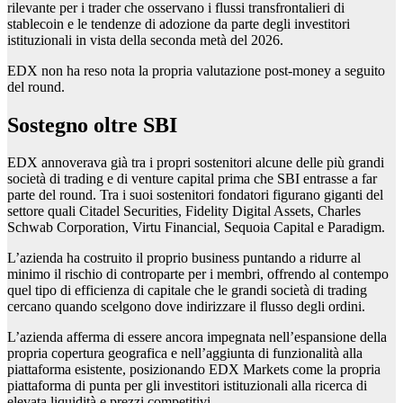
rilevante per i trader che osservano i flussi transfrontalieri di
stablecoin e le tendenze di adozione da parte degli investitori
istituzionali in vista della seconda metà del 2026.
EDX non ha reso nota la propria valutazione post-money a seguito
del round.
Sostegno oltre SBI
EDX annoverava già tra i propri sostenitori alcune delle più grandi
società di trading e di venture capital prima che SBI entrasse a far
parte del round. Tra i suoi sostenitori fondatori figurano giganti del
settore quali Citadel Securities, Fidelity Digital Assets, Charles
Schwab Corporation, Virtu Financial, Sequoia Capital e Paradigm.
L’azienda ha costruito il proprio business puntando a ridurre al
minimo il rischio di controparte per i membri, offrendo al contempo
quel tipo di efficienza di capitale che le grandi società di trading
cercano quando scelgono dove indirizzare il flusso degli ordini.
L’azienda afferma di essere ancora impegnata nell’espansione della
propria copertura geografica e nell’aggiunta di funzionalità alla
piattaforma esistente, posizionando EDX Markets come la propria
piattaforma di punta per gli investitori istituzionali alla ricerca di
elevata liquidità e prezzi competitivi.