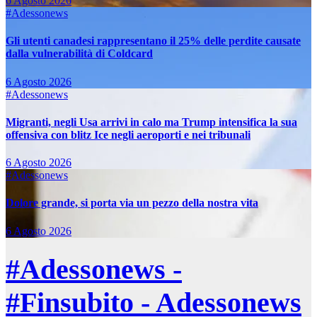
6 Agosto 2026
#Adessonews
Gli utenti canadesi rappresentano il 25% delle perdite causate
dalla vulnerabilità di Coldcard
6 Agosto 2026
#Adessonews
Migranti, negli Usa arrivi in calo ma Trump intensifica la sua
offensiva con blitz Ice negli aeroporti e nei tribunali
6 Agosto 2026
#Adessonews
Dolore grande, si porta via un pezzo della nostra vita
6 Agosto 2026
#Adessonews -
#Finsubito - Adessonews