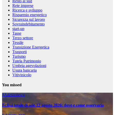
Resto al sud
Rete imprese
Ricerca e sviluppo
Risparmio energetico
Sicurezza sul lavoro
Sovraindebitamento
start-up
Tasse
Terzo settore
Tessile
Transizione Energetica
Trasporti
Turismo
Tutela Patrimonio
Umbria agevolazioni
Usura bancaria
Vitivinicolo
You missed
#Adessonews
Eclissi totale di sole 12 agosto 2026: dove e come osservarla