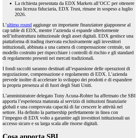
La richiesta presentata da EDX Markets all’OCC per ottenere
una licenza fiduciaria, EDX Trust, rimane in sospeso a luglio
2026.
L’
ultimo round
aggiunge un importante finanziatore giapponese al
cap table di EDX, mentre l’azienda si espande ulteriormente
nell’infrastruttura istituzionale degli asset digitali. EDX gestisce una
piattaforma di trading riservata esclusivamente agli investitori
istituzionali, abbinata a una camera di compensazione centrale, un
modello costruito per rispecchiare i controlli di rischio e gli standard
di regolamento presenti nei mercati tradizionali.
I fondi raccolti saranno destinati all’espansione delle operazioni di
negoziazione, compensazione e regolamento di EDX. L’azienda
prevede inoltre di accelerare lo sviluppo dei prodotti e di espandere
la propria presenza al di fuori degli Stati Uniti.
L’amministratore delegato Tony Acuna-Rohter ha affermato che SBI
apporta l’esperienza maturata al servizio di istituzioni finanziarie
globali e una comprovata capacità di far crescere le attività nel
settore. Ha definito la partnership perfettamente in linea con
l’impegno di EDX volto a garantire agli investitori istituzionali un
accesso sicuro e su larga scala alle risorse digitali.
Cosa apporta SBI