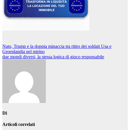
Navigazione
Nato, Trump e la doppia minaccia tra ritiro dei soldati Usa e
Groenlandia nel mirino
articoli
due mondi diversi, la stessa logica di gioco responsabile
Di
Articoli correlati