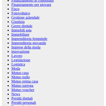
Finanziamento ai condomini
Finanziamento per giovani
Fisco
Fotovoltaico
Gestione aziendale
Giustizia
Green digitale
Immobili asta
Immobiliare
Imprenditoria femminile
Imprenditoria giovanile
Imprese della moda
innovazione
Lavoro
Legislazione
Logistica
Moda
Mutuo casa
Mutuo nullo
Mutuo prima casa
Mutuo surroga
Mutuo voucher
News
Prestiti digitali
Prestiti personali