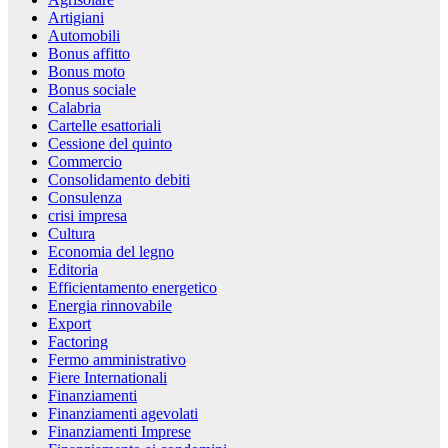
Artigiani
Automobili
Bonus affitto
Bonus moto
Bonus sociale
Calabria
Cartelle esattoriali
Cessione del quinto
Commercio
Consolidamento debiti
Consulenza
crisi impresa
Cultura
Economia del legno
Editoria
Efficientamento energetico
Energia rinnovabile
Export
Factoring
Fermo amministrativo
Fiere Internationali
Finanziamenti
Finanziamenti agevolati
Finanziamenti Imprese