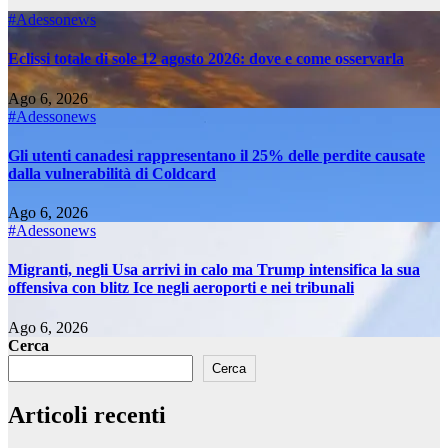
#Adessonews
Eclissi totale di sole 12 agosto 2026: dove e come osservarla
Ago 6, 2026
#Adessonews
Gli utenti canadesi rappresentano il 25% delle perdite causate
dalla vulnerabilità di Coldcard
Ago 6, 2026
#Adessonews
Migranti, negli Usa arrivi in calo ma Trump intensifica la sua
offensiva con blitz Ice negli aeroporti e nei tribunali
Ago 6, 2026
Cerca
Cerca
Articoli recenti