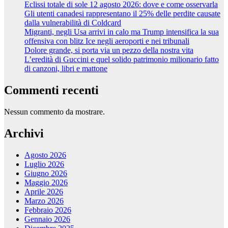
Eclissi totale di sole 12 agosto 2026: dove e come osservarla
Gli utenti canadesi rappresentano il 25% delle perdite causate
dalla vulnerabilità di Coldcard
Migranti, negli Usa arrivi in calo ma Trump intensifica la sua
offensiva con blitz Ice negli aeroporti e nei tribunali
Dolore grande, si porta via un pezzo della nostra vita
L’eredità di Guccini e quel solido patrimonio milionario fatto
di canzoni, libri e mattone
Commenti recenti
Nessun commento da mostrare.
Archivi
Agosto 2026
Luglio 2026
Giugno 2026
Maggio 2026
Aprile 2026
Marzo 2026
Febbraio 2026
Gennaio 2026