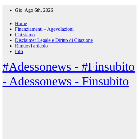
Salta
Gio. Ago 6th, 2026
al
contenuto
Home
Finanziamenti – Agevolazioni
Chi siamo
Disclaimer Legale e Diritto di Citazione
Rimuovi articolo
Info
#Adessonews - #Finsubito
- Adessonews - Finsubito