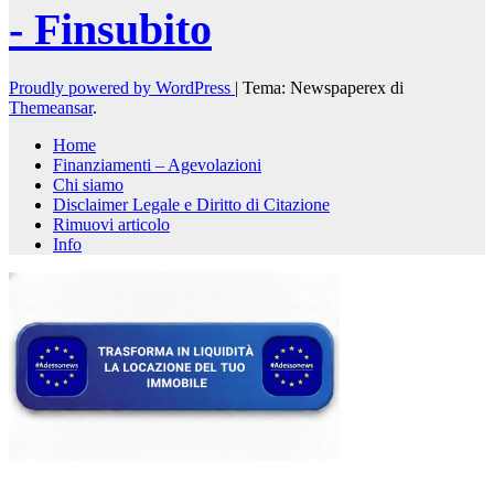
- Finsubito
Proudly powered by WordPress
|
Tema: Newspaperex di
Themeansar
.
Home
Finanziamenti – Agevolazioni
Chi siamo
Disclaimer Legale e Diritto di Citazione
Rimuovi articolo
Info