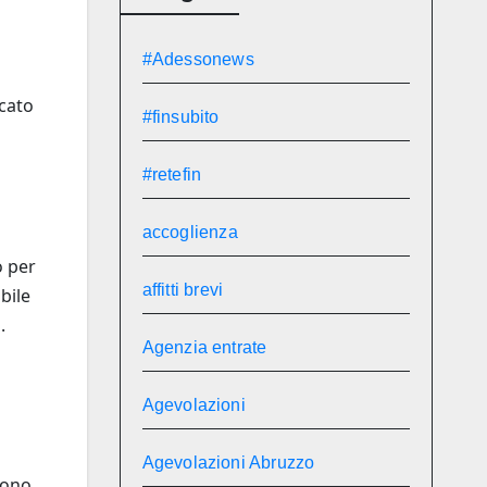
#Adessonews
cato
#finsubito
#retefin
accoglienza
o per
affitti brevi
bile
.
Agenzia entrate
Agevolazioni
Agevolazioni Abruzzo
cono