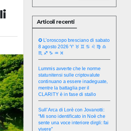
li
Articoli recenti
✪ L’oroscopo bresciano di sabato
8 agosto 2026 ♈ ♉ ♊ ♋ ♌ ♍ ♎
♏ ♐ ♑ ♒ ♓
Lummis avverte che le norme
statunitensi sulle criptovalute
continuano a essere inadeguate,
mentre la battaglia per il
CLARITY è in fase di stallo
Sull’Arca di Lorè con Jovanotti:
“Mi sono identificato in Noè che
sente una voce interiore dirgli: fai
vivere”