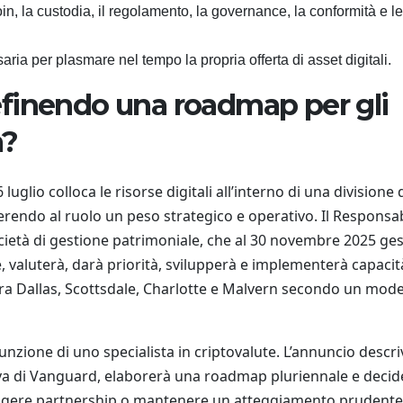
in, la custodia, il regolamento, la governance, la conformità e le
aria per plasmare nel tempo la propria offerta di asset digitali.
finendo una roadmap per gli
a?
uglio colloca le risorse digitali all’interno di una divisione 
ferendo al ruolo un peso strategico e operativo. Il Responsa
 società di gestione patrimoniale, che al 30 novembre 2025 ges
ale, valuterà, darà priorità, svilupperà e implementerà capacit
la tra Dallas, Scottsdale, Charlotte e Malvern secondo un mode
zione di uno specialista in criptovalute. L’annuncio descri
ettiva di Vanguard, elaborerà una roadmap pluriennale e decid
ringere partnership o mantenere un atteggiamento prudente