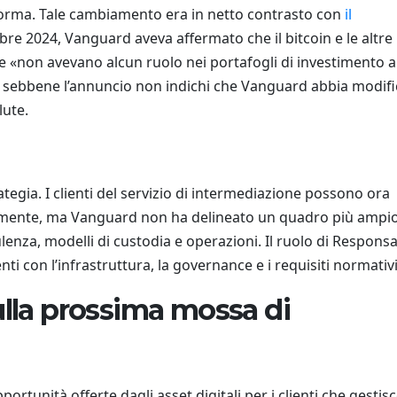
ttaforma. Tale cambiamento era in netto contrasto con
il
re 2024, Vanguard aveva affermato che il bitcoin e le altre
he «non avevano alcun ruolo nei portafogli di investimento a
, sebbene l’annuncio non indichi che Vanguard abbia modifi
lute.
tegia. I clienti del servizio di intermediazione possono ora
ernamente, ma Vanguard non ha delineato un quadro più ampi
ulenza, modelli di custodia e operazioni. Il ruolo di Responsa
enti con l’infrastruttura, la governance e i requisiti normativi
ulla prossima mossa di
ortunità offerte dagli asset digitali per i clienti che gestis