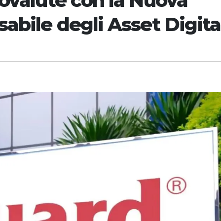
tovalute con la Nuova
abile degli Asset Digita