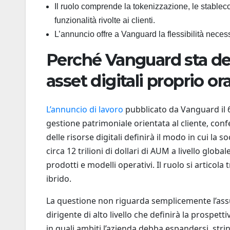
Il ruolo comprende la tokenizzazione, le stableco
funzionalità rivolte ai clienti.
L’annuncio offre a Vanguard la flessibilità necess
Perché Vanguard sta de
asset digitali proprio or
L’annuncio di lavoro
pubblicato da Vanguard il 6 l
gestione patrimoniale orientata al cliente, con
delle risorse digitali definirà il modo in cui la
circa 12 trilioni di dollari di AUM a livello glob
prodotti e modelli operativi. Il ruolo si artico
ibrido.
La questione non riguarda semplicemente l’assun
dirigente di alto livello che definirà la prosp
in quali ambiti l’azienda debba espandersi, st