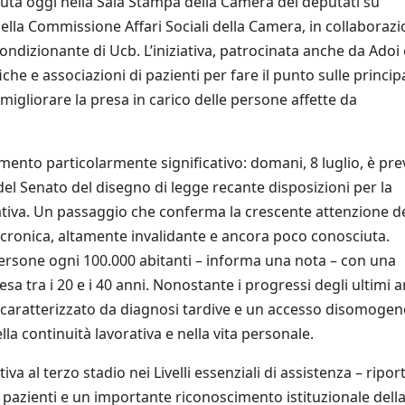
enuta oggi nella Sala Stampa della Camera dei deputati su
 della Commissione Affari Sociali della Camera, in collaboraz
ndizionante di Ucb. L’iniziativa, patrocinata anche da Adoi 
iche e associazioni di pazienti per fare il punto sulle principa
a migliorare la presa in carico delle persone affette da
mento particolarmente significativo: domani, 8 luglio, è pre
 del Senato del disegno di legge recante disposizioni per la
ativa. Un passaggio che conferma la crescente attenzione de
 cronica, altamente invalidante e ancora poco conosciuta.
persone ogni 100.000 abitanti – informa una nota – con una
 tra i 20 e i 40 anni. Nonostante i progressi degli ultimi an
e caratterizzato da diagnosi tardive e un accesso disomogen
ella continuità lavorativa e nella vita personale.
a al terzo stadio nei Livelli essenziali di assistenza – riport
 pazienti e un importante riconoscimento istituzionale dell