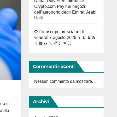
Dubai Duty Free introduce
Crypto.com Pay nei negozi
dell’aeroporto degli Emirati Arabi
Uniti
✪ L’oroscopo bresciano di
venerdì 7 agosto 2026 ♈ ♉ ♊ ♋
♌ ♍ ♎ ♏ ♐ ♑ ♒ ♓
Commenti recenti
Nessun commento da mostrare.
Archivi
rlo è
della