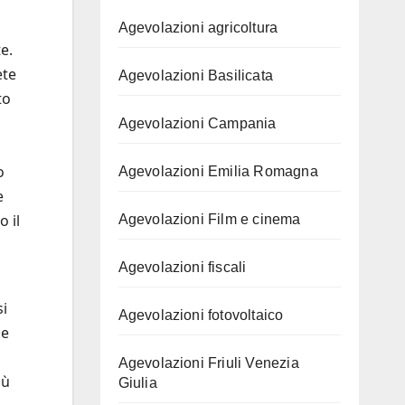
Agevolazioni agricoltura
e.
ete
Agevolazioni Basilicata
to
Agevolazioni Campania
o
Agevolazioni Emilia Romagna
e
 il
Agevolazioni Film e cinema
Agevolazioni fiscali
si
Agevolazioni fotovoltaico
 e
Agevolazioni Friuli Venezia
iù
Giulia