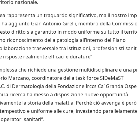
itorio nazionale.
 Lea rappresenta un traguardo significativo, ma il nostro i
 – ha aggiunto Gian Antonio Girelli, membro della Commissi
esto diritto sia garantito in modo uniforme su tutto il territ
no riconoscimento della patologia all’interno del Piano
llaborazione trasversale tra istituzioni, professionisti sanit
re risposte realmente efficaci e durature”.
mplessa che richiede una gestione multidisciplinare e una p
lerio Marzano, coordinatore della task force SIDeMaST
 S.C. di Dermatologia della Fondazione Irccs Ca’ Granda Osp
anni la ricerca ha messo a disposizione nuove opportunità
vamente la storia della malattia. Perché ciò avvenga è però
o tempestivo e uniforme alle cure, investendo parallelament
 operatori sanitari”.