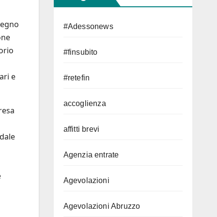
mpegno
#Adessonews
one
orio
#finsubito
ari e
#retefin
accoglienza
resa
affitti brevi
edale
Agenzia entrate
e
Agevolazioni
Agevolazioni Abruzzo