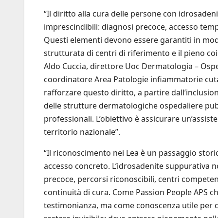
“Il diritto alla cura delle persone con idrosade
imprescindibili: diagnosi precoce, accesso tempe
Questi elementi devono essere garantiti in modo
strutturata di centri di riferimento e il pieno c
Aldo Cuccia, direttore Uoc Dermatologia – Ospe
coordinatore Area Patologie infiammatorie cutan
rafforzare questo diritto, a partire dall’inclus
delle strutture dermatologiche ospedaliere pubbl
professionali. L’obiettivo è assicurare un’assi
territorio nazionale”.
“Il riconoscimento nei Lea è un passaggio storic
accesso concreto. L’idrosadenite suppurativa n
precoce, percorsi riconoscibili, centri competent
continuità di cura. Come Passion People APS ch
testimonianza, ma come conoscenza utile per co