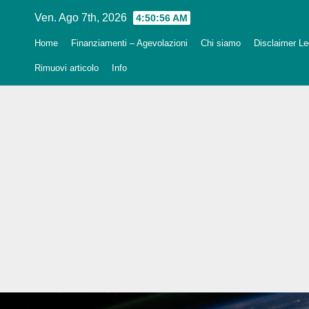
Salta
Ven. Ago 7th, 2026
4:50:58 AM
al
Home
Finanziamenti – Agevolazioni
Chi siamo
Disclaimer Leg
contenuto
Rimuovi articolo
Info