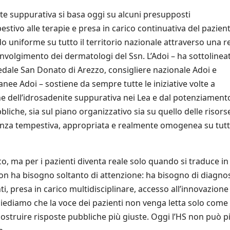
nite suppurativa si basa oggi su alcuni presupposti
stivo alle terapie e presa in carico continuativa del pazient
 uniforme su tutto il territorio nazionale attraverso una r
oinvolgimento dei dermatologi del Ssn. L’Adoi – ha sottolinea
dale San Donato di Arezzo, consigliere nazionale Adoi e
ee Adoi – sostiene da sempre tutte le iniziative volte a
ione dell’idrosadenite suppurativa nei Lea e dal potenziament
iche, sia sul piano organizzativo sia su quello delle risors
stenza tempestiva, appropriata e realmente omogenea su tutto
o, ma per i pazienti diventa reale solo quando si traduce in
on ha bisogno soltanto di attenzione: ha bisogno di diagno
i, presa in carico multidisciplinare, accesso all’innovazione
iediamo che la voce dei pazienti non venga letta solo come
struire risposte pubbliche più giuste. Oggi l’HS non può p