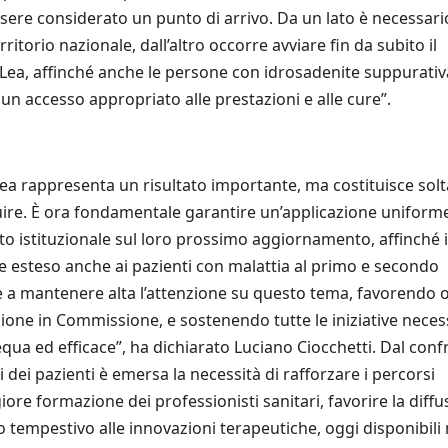
ssere considerato un punto di arrivo. Da un lato è necessari
ritorio nazionale, dall’altro occorre avviare fin da subito il
ea, affinché anche le persone con idrosadenite suppurativ
n accesso appropriato alle prestazioni e alle cure”.
 Lea rappresenta un risultato importante, ma costituisce sol
ire. È ora fondamentale garantire un’applicazione uniforme
nto istituzionale sul loro prossimo aggiornamento, affinché i
esteso anche ai pazienti con malattia al primo e secondo
a mantenere alta l’attenzione su questo tema, favorendo 
izione in Commissione, e sostenendo tutte le iniziative neces
qua ed efficace”, ha dichiarato Luciano Ciocchetti. Dal con
ni dei pazienti è emersa la necessità di rafforzare i percorsi
e formazione dei professionisti sanitari, favorire la diffu
o tempestivo alle innovazioni terapeutiche, oggi disponibili