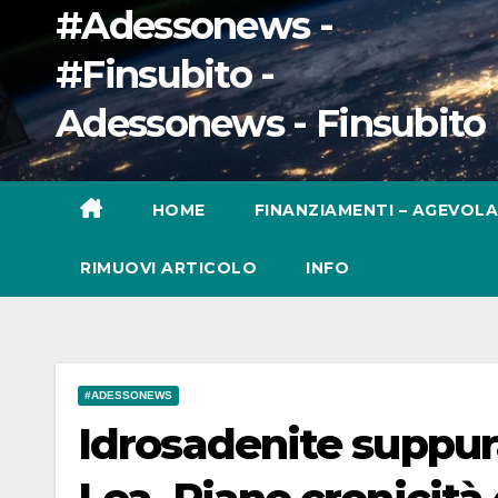
#Adessonews -
#Finsubito -
Adessonews - Finsubito
HOME
FINANZIAMENTI – AGEVOLA
RIMUOVI ARTICOLO
INFO
#ADESSONEWS
Idrosadenite suppura