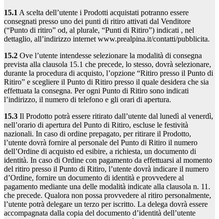
15.1
A scelta dell’utente i Prodotti acquistati potranno essere
consegnati presso uno dei punti di ritiro attivati dal Venditore
(“Punto di ritiro” od, al plurale, “Punti di Ritiro”) indicati , nel
dettaglio, all’indirizzo internet www.prealpina.it/contatti/pubblicita.
15.2
Ove l’utente intendesse selezionare la modalità di consegna
prevista alla clausola 15.1 che precede, lo stesso, dovrà selezionare,
durante la procedura di acquisto, l’opzione “Ritiro presso il Punto di
Ritiro” e scegliere il Punto di Ritiro presso il quale desidera che sia
effettuata la consegna. Per ogni Punto di Ritiro sono indicati
l’indirizzo, il numero di telefono e gli orari di apertura.
15.3
Il Prodotto potrà essere ritirato dall’utente dal lunedì al venerdì,
nell’orario di apertura del Punto di Ritiro, escluse le festività
nazionali. In caso di ordine prepagato, per ritirare il Prodotto,
l’utente dovrà fornire al personale del Punto di Ritiro il numero
dell’Ordine di acquisto ed esibire, a richiesta, un documento di
identità. In caso di Ordine con pagamento da effettuarsi al momento
del ritiro presso il Punto di Ritiro, l’utente dovrà indicare il numero
d’Ordine, fornire un documento di identità e provvedere al
pagamento mediante una delle modalità indicate alla clausola n. 11.
che precede. Qualora non possa provvedere al ritiro personalmente,
l’utente potrà delegare un terzo per iscritto. La delega dovrà essere
accompagnata dalla copia del documento d’identità dell’utente