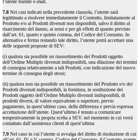
l’utente tramite e-mail.
7.8
Nei casi indicati nella precedente clausola, l’utente sarà
legittimato a risolvere immediatamente il Contratto, limitatamente al
Prodotto e/o ai Prodotti divenuti non disponibili, salvo il diritto al
risarcimento del danno, ai sensi e per gli effetti di quanto previsto
dall’art. 61, quarto e quinto comma, del Codice del Consumo. In
alternativa e fermo restando tale diritto, l’utente potrà accettare una
delle seguenti proposte di SEV:
(i) qualora sia possibile un riassortimento dei Prodotti oggetto
dell’Ordine Multiplo divenuti indisponibili, una dilazione dei termini
di consegna relativamente a tali Prodotti, con indicazione del nuovo
termine di consegna degli stessi;
(ii) qualora non sia possibile un riassortimento del Prodotto e/o dei
Prodotti divenuti indisponibili, la fornitura, in sostituzione dei
Prodotti oggetto dell’Ordine Multiplo divenuti indisponibili, di
prodotti diversi, di valore equivalente o superiore, previo
pagamento, in quest’ultimo caso, della differenza e previa espressa
accettazione dell’utente. Quest’ultimo è tenuto a comunicare
tempestivamente la propria scelta a SEV. nel momento in cui verrà
contattato dall’assistenza clienti di quest’ultima
7.9
Nel caso in cui l’utente si avvalga del diritto di risoluzione di cui
all’art. 61, IV e V comma, Codice del Consumo, il Contratto avente