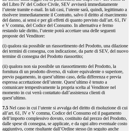
del Libro IV del Codice Civile, SEV avviserà immediatamente
l’utente tramite e-mail. In tali casi, l’utente sarà, quindi, legittimato a
risolvere immediatamente il Contratto, salvo il diritto al risarcimento
del danno, ai sensi e per gli effetti di quanto previsto dall’art. 61, IV
e V comma, del Codice del Consumo. In alternativa e fermo
restando tale diritto, l’utente potrà accettare una delle seguenti
proposte del Venditore:
(i) qualora sia possibile un riassortimento del Prodotto, una dilazione
dei termini di consegna, con indicazione, da parte di SEV, del nuovo
termine di consegna del Prodotto riassortito;
(ii) qualora non sia possibile un riassortimento del Prodotto, la
fornitura di un prodotto diverso, di valore equivalente o superiore,
previo pagamento, in quest’ultimo caso, della differenza e previa
espressa accettazione dell’utente. Quest’ultimo è tenuto a
comunicare tempestivamente la propria scelta al Venditore nel
momento in cui verrà contattato dall’assistenza clienti di
quest’ultimo.
7.5
Nel caso in cui l’utente si avvalga del diritto di risoluzione di cui
all’art. 61, IV e V comma, Codice del Consumo ed il pagamento
dell’importo complessivo dovuto, costituito dal prezzo del Prodotto,
dalle spese di consegna, se applicate, e da ogni altro eventuale costo
aggiuntivo, come risultante dall’Ordine stesso (in seguito anche