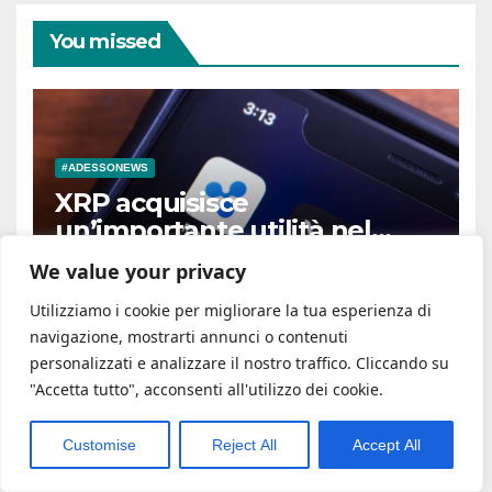
You missed
#ADESSONEWS
XRP acquisisce
un’importante utilità nel
settore DeFi grazie a FXRP,
We value your privacy
7 AGOSTO 2026
che sblocca i prestiti in
RLUSD
Utilizziamo i cookie per migliorare la tua esperienza di
navigazione, mostrarti annunci o contenuti
personalizzati e analizzare il nostro traffico. Cliccando su
"Accetta tutto", acconsenti all'utilizzo dei cookie.
#ADESSONEWS
Customise
Reject All
Accept All
droni per contrastare
avanzata russa e nodo Patriot