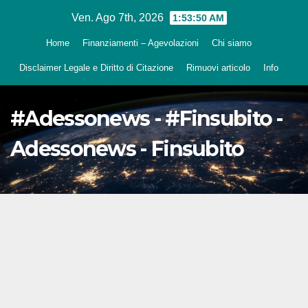
Salta
Ven. Ago 7th, 2026
1:53:51 AM
al
Home
Finanziamenti – Agevolazioni
Chi siamo
contenuto
Disclaimer Legale e Diritto di Citazione
Rimuovi articolo
Info
#Adessonews - #Finsubito -
Adessonews - Finsubito