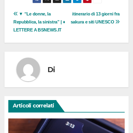
Navigazione
▼ “Le donne, la
itinerario di 13 giorni fra
Repubblica, la sinistra” | ♦
sakura e siti UNESCO
articoli
LETTERE A BSNEWS.IT
Di
Articoli correlati