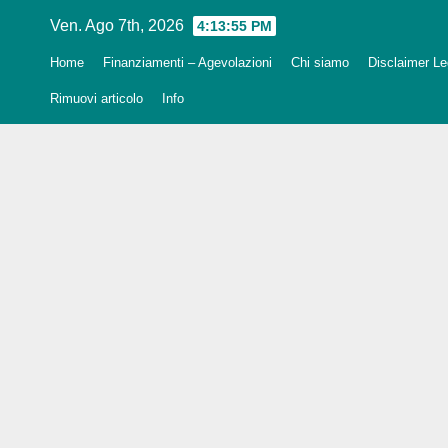
Salta
Ven. Ago 7th, 2026
4:13:57 PM
al
Home
Finanziamenti – Agevolazioni
Chi siamo
Disclaimer Leg
contenuto
Rimuovi articolo
Info