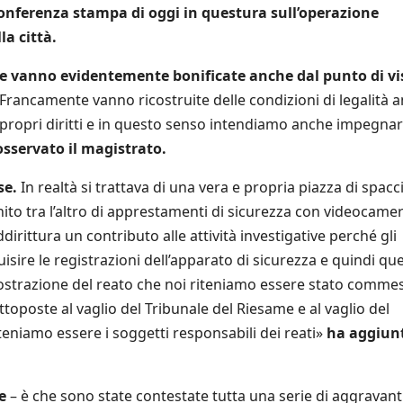
conferenza stampa di oggi in questura sull’operazione
a città.
 che vanno evidentemente bonificate anche dal punto di vi
Francamente vanno ricostruite delle condizioni di legalità 
 i propri diritti e in questo senso intendiamo anche impegnarc
osservato il magistrato.
se.
In realtà si trattava di una vera e propria piazza di spacc
unito tra l’altro di apprestamenti di sicurezza con videocame
irittura un contributo alle attività investigative perché gli
quisire le registrazioni dell’apparato di sicurezza e quindi qu
strazione del reato che noi riteniamo essere stato comme
toposte al vaglio del Tribunale del Riesame e al vaglio del
riteniamo essere i soggetti responsabili dei reati»
ha aggiun
e
– è che sono state contestate tutta una serie di aggravant