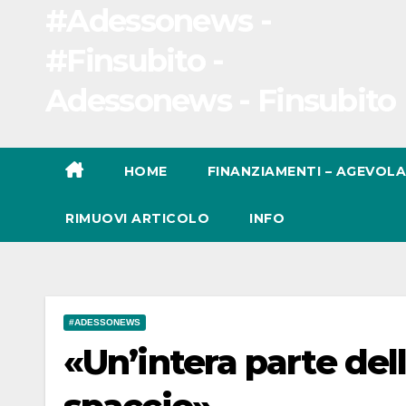
#Adessonews -
#Finsubito -
Adessonews - Finsubito
HOME
FINANZIAMENTI – AGEVOLA
RIMUOVI ARTICOLO
INFO
#ADESSONEWS
«Un’intera parte dell