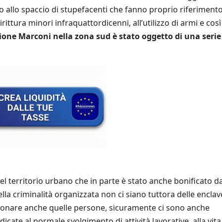
to allo spaccio di stupefacenti che fanno proprio riferiment
dirittura minori infraquattordicenni, all’utilizzo di armi e così 
one Marconi nella zona sud è stato oggetto di una serie
del territorio urbano che in parte è stato anche bonificato da
ella criminalità organizzata non ci siano tuttora delle enclav
zionare anche quelle persone, sicuramente ci sono anche
te al normale svolgimento di attività lavorative, alla vita