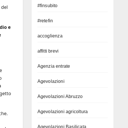
#finsubito
 del
#retefin
dio e
e
accoglienza
affitti brevi
Agenzia entrate
e
o
Agevolazioni
a
ggetto
Agevolazioni Abruzzo
Agevolazioni agricoltura
che.
Agevolazioni Basilicata