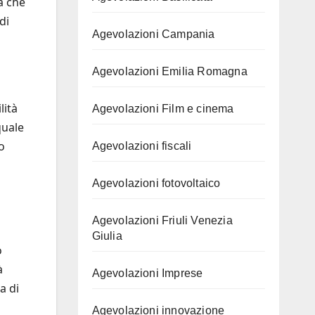
a che
di
Agevolazioni Campania
Agevolazioni Emilia Romagna
lità
Agevolazioni Film e cinema
quale
o
Agevolazioni fiscali
Agevolazioni fotovoltaico
Agevolazioni Friuli Venezia
Giulia
o
à
Agevolazioni Imprese
a di
Agevolazioni innovazione