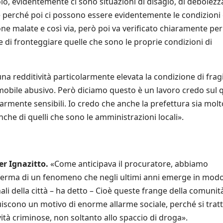
tolo, evidentemente ci sono situazioni di disagio, di debolezz
 perché poi ci possono essere evidentemente le condizioni 
one malate e così via, però poi va verificato chiaramente per
e di fronteggiare quelle che sono le proprie condizioni di
a redditività particolarmente elevata la condizione di fragi
obile abusivo. Però diciamo questo è un lavoro credo sul 
armente sensibili. Io credo che anche la prefettura sia molt
nche di quelli che sono le amministrazioni locali».
r Ignazitto.
«Come anticipava il procuratore, abbiamo
nferma di un fenomeno che negli ultimi anni emerge in mod
ali della città – ha detto – Cioè queste frange della comunit
uiscono un motivo di enorme allarme sociale, perché si tratt
vità criminose, non soltanto allo spaccio di droga».