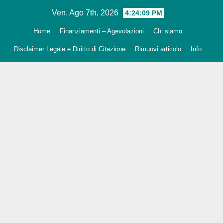
Salta
Ven. Ago 7th, 2026
4:24:10 PM
al
Home
Finanziamenti – Agevolazioni
Chi siamo
contenuto
Disclaimer Legale e Diritto di Citazione
Rimuovi articolo
Info