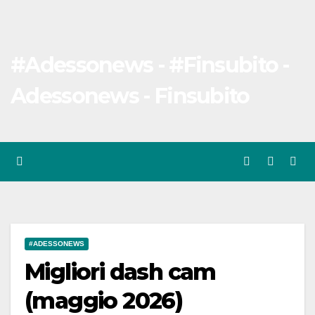
#Adessonews - #Finsubito -
Adessonews - Finsubito
#ADESSONEWS
Migliori dash cam
(maggio 2026)