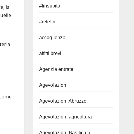
#finsubito
re, la
quelle
#retefin
accoglienza
teria
affitti brevi
Agenzia entrate
Agevolazioni
e come
Agevolazioni Abruzzo
Agevolazioni agricoltura
o
Agevolazioni Basilicata