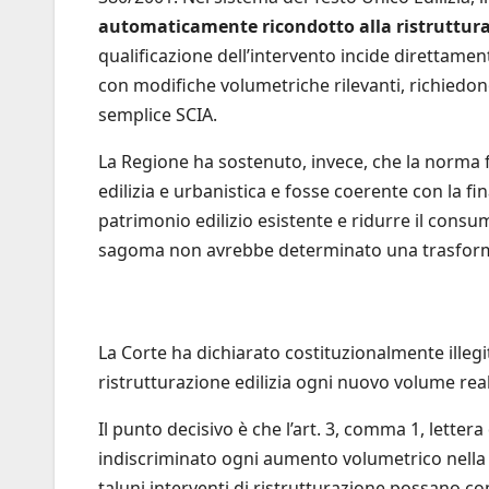
automaticamente ricondotto alla ristruttura
qualificazione dell’intervento incide direttamente
con modifiche volumetriche rilevanti, richiedono
semplice SCIA.
La Regione ha sostenuto, invece, che la norma 
edilizia e urbanistica e fosse coerente con la fi
patrimonio edilizio esistente e ridurre il consu
sagoma non avrebbe determinato una trasformaz
La Corte ha dichiarato costituzionalmente ille
ristrutturazione edilizia ogni nuovo volume real
Il punto decisivo è che l’art. 3, comma 1, letter
indiscriminato ogni aumento volumetrico nella r
taluni interventi di ristrutturazione possano co