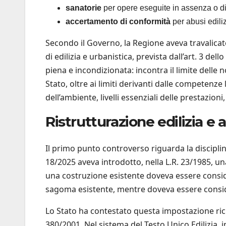
sanatorie
per opere eseguite in assenza o di
accertamento di conformità
per abusi ediliz
Secondo il Governo, la Regione aveva travalicato
di edilizia e urbanistica, prevista dall’art. 3 de
piena e incondizionata: incontra il limite delle
Stato, oltre ai limiti derivanti dalle competenze 
dell’ambiente, livelli essenziali delle prestazioni
Ristrutturazione edilizia 
Il primo punto controverso riguarda la discipli
18/2025 aveva introdotto, nella L.R. 23/1985, u
una costruzione esistente doveva essere consider
sagoma esistente, mentre doveva essere consi
Lo Stato ha contestato questa impostazione richi
380/2001. Nel sistema del Testo Unico Edilizia, inf