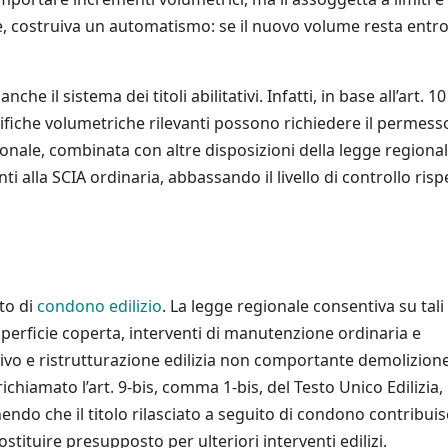
ce, costruiva un automatismo: se il nuovo volume resta entr
 il sistema dei titoli abilitativi. Infatti, in base all’art. 1
ifiche volumetriche rilevanti possono richiedere il permess
gionale, combinata con altre disposizioni della legge regional
i alla SCIA ordinaria, abbassando il livello di controllo risp
to di
condono edilizio
. La legge regionale consentiva su tali
perficie coperta, interventi di manutenzione ordinaria e
ivo e ristrutturazione edilizia non comportante demolizion
chiamato l’art. 9-bis, comma 1-bis, del Testo Unico Edilizia,
ndo che il titolo rilasciato a seguito di condono contribuis
ostituire presupposto per ulteriori interventi edilizi.