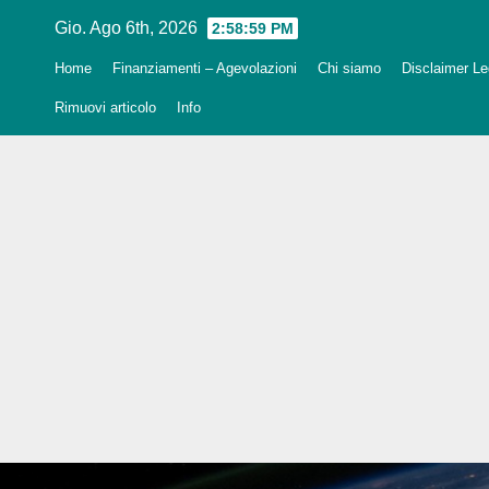
Salta
Gio. Ago 6th, 2026
2:59:00 PM
al
Home
Finanziamenti – Agevolazioni
Chi siamo
Disclaimer Leg
contenuto
Rimuovi articolo
Info