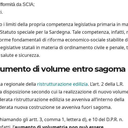
fformità da SCIA;
i.
 i limiti della propria competenza legislativa primaria in m
llo Statuto speciale per la Sardegna. Tale competenza, infatti,
 norme fondamentali di riforma economico-sociale stabilite d
legislative statali in materia di ordinamento civile e penale, 
, salute e sicurezza.
e aumento di volume entro sagoma
na regionale della
ristrutturazione edilizia
. L’art. 2 della L.R.
na disposizione secondo cui la realizzazione di nuovo volume
ata ristrutturazione edilizia se avveniva all’interno della
derata nuova costruzione se avveniva fuori sagoma.
amando gli artt. 3, comma 1, lettera d), e 10 del D.P.R. n.
atti, l’
aumento di volumetria non può essere