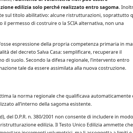
zione edilizia solo perché realizzato entro sagoma
. Inolt
 sul titolo abilitativo: alcune ristrutturazioni, soprattutto 
 il permesso di costruire o la SCIA alternativa, non una
fosse espressione della propria competenza primaria in ma
nalità del decreto Salva Casa: semplificare, recuperare il
mo di suolo. Secondo la difesa regionale, l’intervento entro
ione tale da essere assimilata alla nuova costruzione.
gittima la norma regionale che qualificava automaticament
izzato all’interno della sagoma esistente.
a d), del D.P.R. n. 380/2001 non consente di includere in mod
istrutturazione edilizia. Il Testo Unico Edilizia ammette che
mportare incrementi volumetrici, ma li assoggetta a limiti e