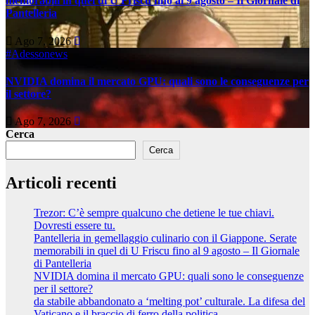
memorabili in quel di U Friscu fino al 9 agosto – Il Giornale di
Pantelleria
Ago 7, 2026
#Adessonews
NVIDIA domina il mercato GPU: quali sono le conseguenze per
il settore?
Ago 7, 2026
Cerca
Cerca
Articoli recenti
Trezor: C’è sempre qualcuno che detiene le tue chiavi.
Dovresti essere tu.
Pantelleria in gemellaggio culinario con il Giappone. Serate
memorabili in quel di U Friscu fino al 9 agosto – Il Giornale
di Pantelleria
NVIDIA domina il mercato GPU: quali sono le conseguenze
per il settore?
da stabile abbandonato a ‘melting pot’ culturale. La difesa del
Vaticano e il braccio di ferro della politica