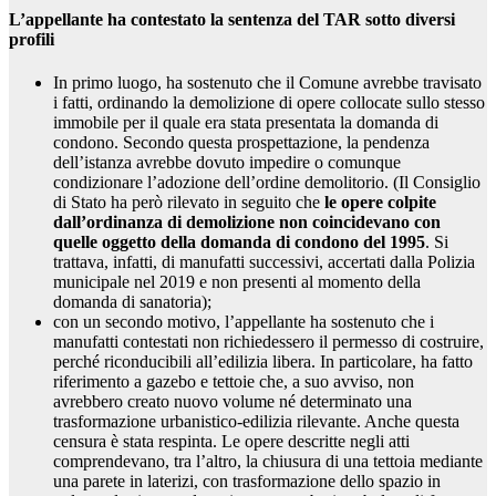
L’appellante ha contestato la sentenza del TAR sotto diversi
profili
In primo luogo, ha sostenuto che il Comune avrebbe travisato
i fatti, ordinando la demolizione di opere collocate sullo stesso
immobile per il quale era stata presentata la domanda di
condono. Secondo questa prospettazione, la pendenza
dell’istanza avrebbe dovuto impedire o comunque
condizionare l’adozione dell’ordine demolitorio. (Il Consiglio
di Stato ha però rilevato in seguito che
le opere colpite
dall’ordinanza di demolizione non coincidevano con
quelle oggetto della domanda di condono del 1995
. Si
trattava, infatti, di manufatti successivi, accertati dalla Polizia
municipale nel 2019 e non presenti al momento della
domanda di sanatoria);
con un secondo motivo, l’appellante ha sostenuto che i
manufatti contestati non richiedessero il permesso di costruire,
perché riconducibili all’edilizia libera. In particolare, ha fatto
riferimento a gazebo e tettoie che, a suo avviso, non
avrebbero creato nuovo volume né determinato una
trasformazione urbanistico-edilizia rilevante. Anche questa
censura è stata respinta. Le opere descritte negli atti
comprendevano, tra l’altro, la chiusura di una tettoia mediante
una parete in laterizi, con trasformazione dello spazio in