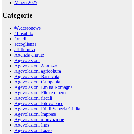
Marzo 2025
Categorie
#Adessonews
#finsubito
#retefin
accoglienza
affitti brevi
Agenzia entrate
Agevolazioni
Agevolazioni Abruzzo
Agevolazioni agricoltura
Agevolazioni Basilicata
Agevolazioni Campania
Agevolazioni Emilia Romagna
Agevolazioni Film e cinema
Agevolazioni fiscali
Agevolazioni fotovoltaico
Agevolazioni Friuli Venezia Giulia
Agevolazioni Imprese
Agevolazioni innovazione
Agevolazioni Inps
Agevolazioni Lazio