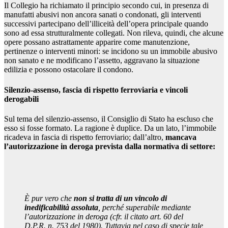
Il Collegio ha richiamato il principio secondo cui, in presenza di
manufatti abusivi non ancora sanati o condonati, gli interventi
successivi partecipano dell’illiceità dell’opera principale quando
sono ad essa strutturalmente collegati. Non rileva, quindi, che alcune
opere possano astrattamente apparire come manutenzione,
pertinenze o interventi minori: se incidono su un immobile abusivo
non sanato e ne modificano l’assetto, aggravano la situazione
edilizia e possono ostacolare il condono.
Silenzio-assenso, fascia di rispetto ferroviaria e vincoli
derogabili
Sul tema del silenzio-assenso, il Consiglio di Stato ha escluso che
esso si fosse formato. La ragione è duplice. Da un lato, l’immobile
ricadeva in fascia di rispetto ferroviario; dall’altro,
mancava
l’autorizzazione in deroga prevista dalla normativa di settore:
È pur vero che
non si tratta di un vincolo di
inedificabilità assoluta
, perché superabile mediante
l’autorizzazione in deroga (cfr. il citato art. 60 del
D.P.R. n. 753 del 1980). Tuttavia nel caso di specie tale