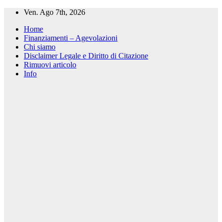
Salta
Ven. Ago 7th, 2026
al
Home
contenuto
Finanziamenti – Agevolazioni
Chi siamo
Disclaimer Legale e Diritto di Citazione
Rimuovi articolo
Info