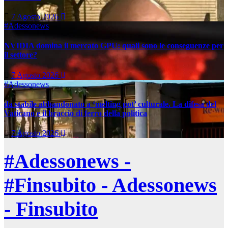
7 Agosto 2026
#Adessonews
NVIDIA domina il mercato GPU: quali sono le conseguenze per
il settore?
7 Agosto 2026
#Adessonews
da stabile abbandonato a ‘melting pot’ culturale. La difesa del
Vaticano e il braccio di ferro della politica
7 Agosto 2026
#Adessonews -
#Finsubito - Adessonews
- Finsubito