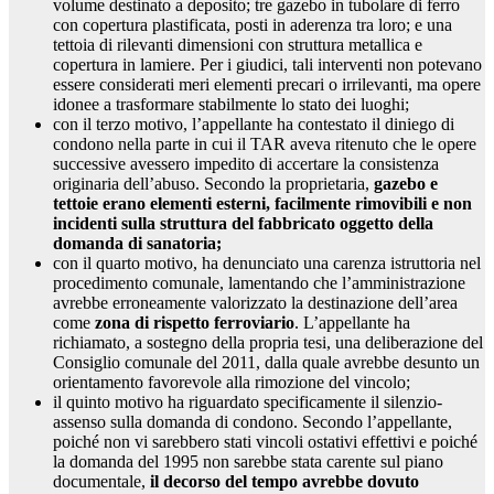
volume destinato a deposito; tre gazebo in tubolare di ferro
con copertura plastificata, posti in aderenza tra loro; e una
tettoia di rilevanti dimensioni con struttura metallica e
copertura in lamiere. Per i giudici, tali interventi non potevano
essere considerati meri elementi precari o irrilevanti, ma opere
idonee a trasformare stabilmente lo stato dei luoghi;
con il terzo motivo, l’appellante ha contestato il diniego di
condono nella parte in cui il TAR aveva ritenuto che le opere
successive avessero impedito di accertare la consistenza
originaria dell’abuso. Secondo la proprietaria,
gazebo e
tettoie erano elementi esterni, facilmente rimovibili e non
incidenti sulla struttura del fabbricato oggetto della
domanda di sanatoria;
con il quarto motivo, ha denunciato una carenza istruttoria nel
procedimento comunale, lamentando che l’amministrazione
avrebbe erroneamente valorizzato la destinazione dell’area
come
zona di rispetto ferroviario
. L’appellante ha
richiamato, a sostegno della propria tesi, una deliberazione del
Consiglio comunale del 2011, dalla quale avrebbe desunto un
orientamento favorevole alla rimozione del vincolo;
il quinto motivo ha riguardato specificamente il silenzio-
assenso sulla domanda di condono. Secondo l’appellante,
poiché non vi sarebbero stati vincoli ostativi effettivi e poiché
la domanda del 1995 non sarebbe stata carente sul piano
documentale,
il decorso del tempo avrebbe dovuto