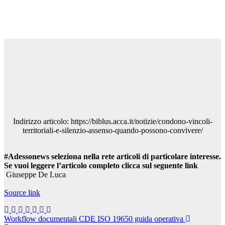
Indirizzo articolo: https://biblus.acca.it/notizie/condono-vincoli-
territoriali-e-silenzio-assenso-quando-possono-convivere/
#Adessonews seleziona nella rete articoli di particolare interesse.
Se vuoi leggere l’articolo completo clicca sul seguente link
Giuseppe De Luca
Source link
Navigazione
Workflow documentali CDE ISO 19650 guida operativa