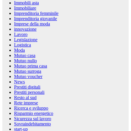
Immobili asta
Immobiliare
Imprenditoria femminile
Imprenditoria giovanile
Imprese della moda
innovazione
Lavoro
Legislazione
Logistica
Moda
Mutuo casa
Mutuo nullo
Mutuo prima casa
Mutuo surroga
Mutuo voucher
News
Prestiti digitali
Prestiti personali
Resto al sud
Rete imprese
Ricerca e sviluppo
Risparmio energetico
Sicurezza sul lavoro
Sovraindebitamento
start-up