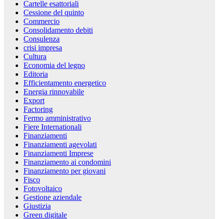
Cartelle esattoriali
Cessione del quinto
Commercio
Consolidamento debiti
Consulenza
crisi impresa
Cultura
Economia del legno
Editoria
Efficientamento energetico
Energia rinnovabile
Export
Factoring
Fermo amministrativo
Fiere Internationali
Finanziamenti
Finanziamenti agevolati
Finanziamenti Imprese
Finanziamento ai condomini
Finanziamento per giovani
Fisco
Fotovoltaico
Gestione aziendale
Giustizia
Green digitale