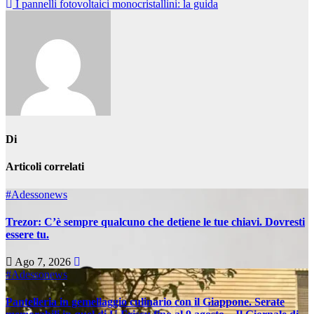
I pannelli fotovoltaici monocristallini: la guida
articoli
Di
Articoli correlati
#Adessonews
Trezor: C’è sempre qualcuno che detiene le tue chiavi. Dovresti
essere tu.
Ago 7, 2026
#Adessonews
Pantelleria in gemellaggio culinario con il Giappone. Serate