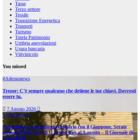
Tasse
Terzo settore
Tessile
Transizione Energetica
Trasporti
Turismo
Tutela Patrimonio
Umbria agevolazioni
Usura bancaria
Vitivinicolo
You missed
#Adessonews
Trezor: C’è sempre qualcuno che detiene le tue chiavi. Dovresti
essere tu.
7 Agosto 2026
#Adessonews
Pantelleria in gemellaggio culinario con il Giappone. Serate
memorabili in quel di U Friscu fino al 9 agosto – Il Giornale di
Pantelleria