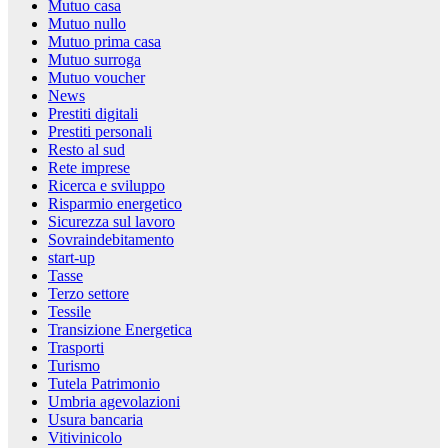
Mutuo casa
Mutuo nullo
Mutuo prima casa
Mutuo surroga
Mutuo voucher
News
Prestiti digitali
Prestiti personali
Resto al sud
Rete imprese
Ricerca e sviluppo
Risparmio energetico
Sicurezza sul lavoro
Sovraindebitamento
start-up
Tasse
Terzo settore
Tessile
Transizione Energetica
Trasporti
Turismo
Tutela Patrimonio
Umbria agevolazioni
Usura bancaria
Vitivinicolo