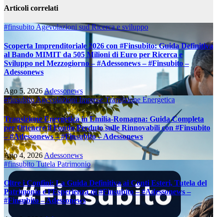
Articoli correlati
#finsubito
Agevolazioni sud
Ricerca e sviluppo
Scoperta Imprenditoriale 2026 con #Finsubito: Guida Definitiva
al Bando MIMIT da 505 Milioni di Euro per Ricerca e
Sviluppo nel Mezzogiorno – #Adessonews – #Finsubito –
Adessonews
Ago 5, 2026
Adessonews
#finsubito
Agevolazioni Imprese
Transizione Energetica
Transizione Energetica in Emilia-Romagna: Guida Completa
per Ottenere il Fondo Perduto sulle Rinnovabili con #Finsubito
– #Adessonews – #Finsubito – Adessonews
Ago 4, 2026
Adessonews
#finsubito
Tutela Patrimonio
Oltre i Confini: La Guida Definitiva ai Conti Esteri, Tutela del
Patrimonio e l’Esperienza di #Finsubito – #Adessonews –
#Finsubito – Adessonews