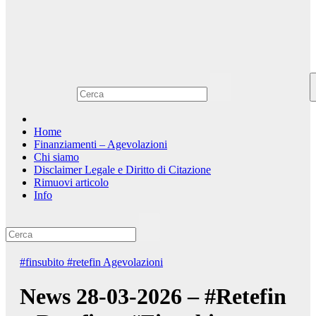
Home
Finanziamenti – Agevolazioni
Chi siamo
Disclaimer Legale e Diritto di Citazione
Rimuovi articolo
Info
#finsubito
#retefin
Agevolazioni
News 28-03-2026 – #Retefin