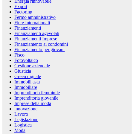
Energia rinnovabile
Export
Factoring
Fermo amministrativo
Fiere Internationali
Finanziamenti
Finanziamenti agevolati
Finanziamenti Imprese
Finanziamento ai condomini
Finanziamento per giovani
Fisco
Fotovoltaico
Gestione aziendale
Giustizia
Green digitale
Immobili asta
Immobiliare
Imprenditoria femminile
Imprenditoria giovanile
Imprese della moda
innovazione
Lavoro
Legislazione
Logistica
Moda