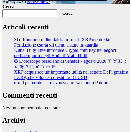
Ago 2, 2026
Adessonews
Cerca
Cerca
Articoli recenti
Si diffondono online falsi airdrop di XRP mentre la
Fondazione esorta gli utenti a stare in guardia
Dubai Duty Free introduce Crypto.com Pay nei negozi
dell’aeroporto degli Emirati Arabi Uniti
✪ L’oroscopo bresciano di venerdì 7 agosto 2026 ♈ ♉ ♊ ♋
♌ ♍ ♎ ♏ ♐ ♑ ♒ ♓
XRP acquisisce un’importante utilità nel settore DeFi grazie a
FXRP, che sblocca i prestiti in RLUSD
droni per contrastare avanzata russa e nodo Patriot
Commenti recenti
Nessun commento da mostrare.
Archivi