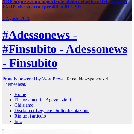
XRP acquisisce un’importante utilità nel settore DeFi grazie a
FXRP, che sblocca i prestiti in RLUSD
7 Agosto 2026
#Adessonews -
#Finsubito - Adessonews
- Finsubito
Proudly powered by WordPress
|
Tema: Newspaperex di
Themeansar
.
Home
Finanziamenti – Agevolazioni
Chi siamo
Disclaimer Legale e Diritto di Citazione
Rimuovi articolo
Info