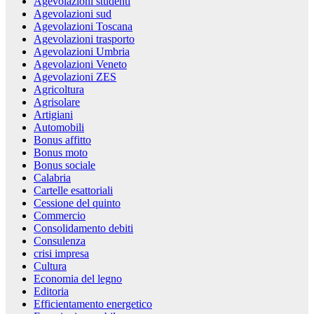
Agevolazioni studenti
Agevolazioni sud
Agevolazioni Toscana
Agevolazioni trasporto
Agevolazioni Umbria
Agevolazioni Veneto
Agevolazioni ZES
Agricoltura
Agrisolare
Artigiani
Automobili
Bonus affitto
Bonus moto
Bonus sociale
Calabria
Cartelle esattoriali
Cessione del quinto
Commercio
Consolidamento debiti
Consulenza
crisi impresa
Cultura
Economia del legno
Editoria
Efficientamento energetico