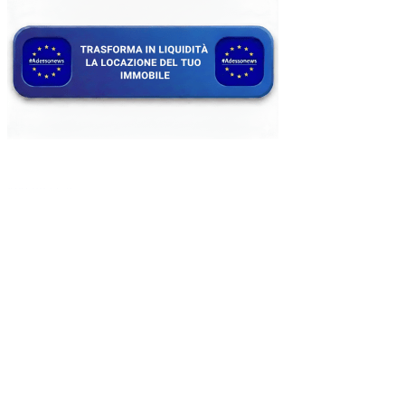
kèo nhà cái