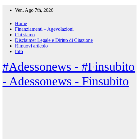
Salta
Ven. Ago 7th, 2026
al
contenuto
Home
Finanziamenti – Agevolazioni
Chi siamo
Disclaimer Legale e Diritto di Citazione
Rimuovi articolo
Info
#Adessonews - #Finsubito
- Adessonews - Finsubito