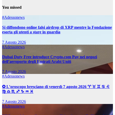
You missed
#Adessonews
Si diffondono online falsi airdrop di XRP mentre la Fondazione
esorta gli utenti a stare in guardia
7 Agosto 2026
#Adessonews
Dubai Duty Free introduce Crypto.com Pay nei negozi
dell’aeroporto degli Emirati Arabi Uniti
7 Agosto 2026
#Adessonews
✪ L’oroscopo bresciano di venerdì 7 agosto 2026 ♈ ♉ ♊ ♋ ♌
♍ ♎ ♏ ♐ ♑ ♒ ♓
7 Agosto 2026
#Adessonews