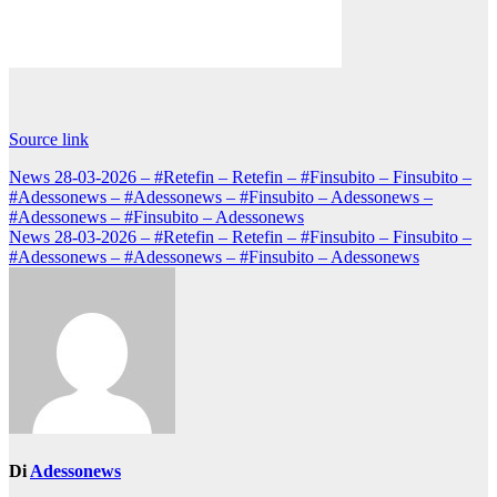
Source link
Navigazione
News 28-03-2026 – #Retefin – Retefin – #Finsubito – Finsubito –
#Adessonews – #Adessonews – #Finsubito – Adessonews –
articoli
#Adessonews – #Finsubito – Adessonews
News 28-03-2026 – #Retefin – Retefin – #Finsubito – Finsubito –
#Adessonews – #Adessonews – #Finsubito – Adessonews
Di
Adessonews