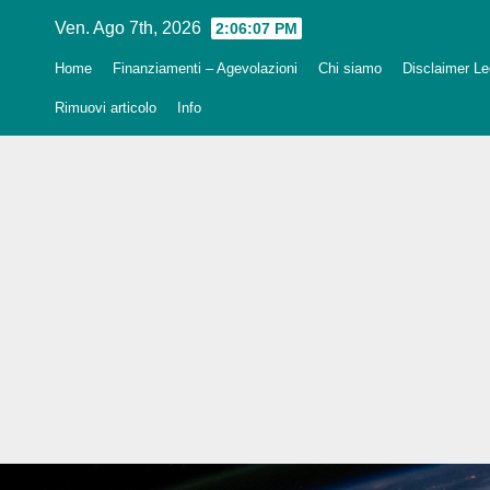
Salta
Ven. Ago 7th, 2026
2:06:08 PM
al
Home
Finanziamenti – Agevolazioni
Chi siamo
Disclaimer Leg
contenuto
Rimuovi articolo
Info