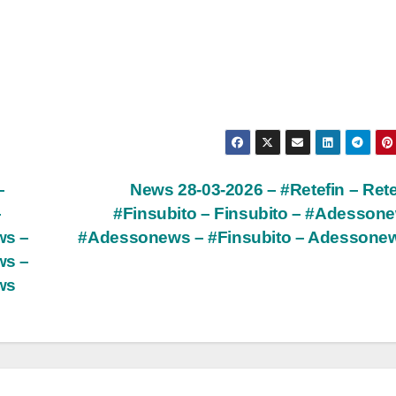
–
News 28-03-2026 – #Retefin – Rete
–
#Finsubito – Finsubito – #Adesson
ws –
#Adessonews – #Finsubito – Adesson
ws –
ws