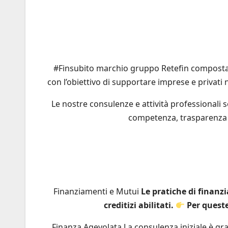
#Finsubito marchio gruppo Retefin composta d
con l’obiettivo di supportare imprese e privati 
Le nostre consulenze e attività professionali
competenza, trasparenza e
Finanziamenti e Mutui
Le pratiche di finan
creditizi abilitati.
Per queste
Finanza Agevolata La consulenza iniziale è gra