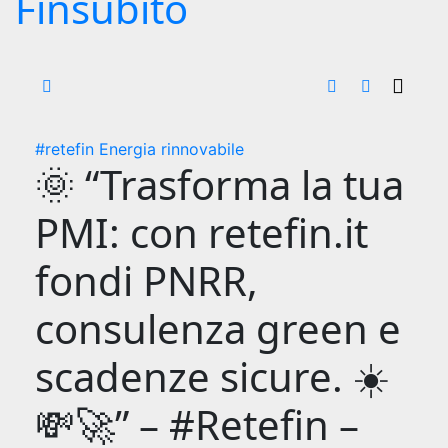
Finsubito
#retefin
Energia rinnovabile
🌞 “Trasforma la tua
PMI: con retefin.it
fondi PNRR,
consulenza green e
scadenze sicure. ☀️
💸🚀” – #Retefin –