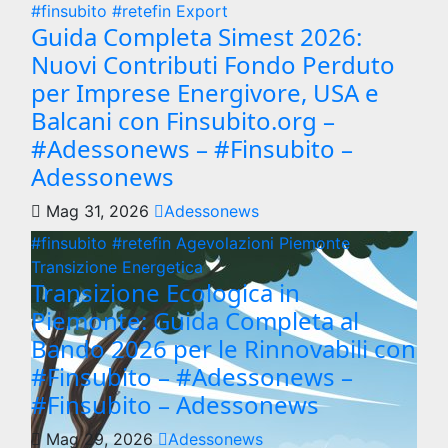
#finsubito
#retefin
Export
Guida Completa Simest 2026:
Nuovi Contributi Fondo Perduto
per Imprese Energivore, USA e
Balcani con Finsubito.org –
#Adessonews – #Finsubito –
Adessonews
Mag 31, 2026
Adessonews
#finsubito
#retefin
Agevolazioni Piemonte
Transizione Energetica
Transizione Ecologica in
Piemonte: Guida Completa al
Bando 2026 per le Rinnovabili con
#Finsubito – #Adessonews –
#Finsubito – Adessonews
Mag 29, 2026
Adessonews