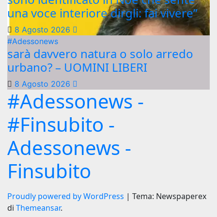
una voce interiore dirgli: fai vivere”
8 Agosto 2026
#Adessonews
sarà davvero natura o solo arredo
urbano? – UOMINI LIBERI
8 Agosto 2026
#Adessonews -
#Finsubito -
Adessonews -
Finsubito
Proudly powered by WordPress
|
Tema: Newspaperex
di
Themeansar
.