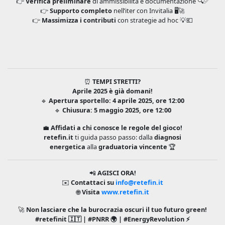
👉
Verifica preliminare
di ammissibilità e documentazione 🔍✅
👉
Supporto completo
nell’iter con Invitalia 🖥️🚀
👉
Massimizza i contributi
con strategie ad hoc 💡💶
⏰
TEMPI STRETTI?
Aprile 2025 è già domani!
🔹
Apertura sportello: 4 aprile 2025, ore 12:00
🔹
Chiusura: 5 maggio 2025, ore 12:00
💼
Affidati a chi conosce le regole del gioco!
retefin.it
ti guida passo passo: dalla
diagnosi
energetica
alla
graduatoria vincente
🏆
📲
AGISCI ORA!
✉️
Contattaci su
info@retefin.it
🌐
Visita
www.retefin.it
🚀
Non lasciare che la burocrazia oscuri il tuo futuro green!
#retefinit 🇮🇹 | #PNRR 🌍 | #EnergyRevolution ⚡