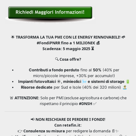
🌟
TRASFORMA LA TUA PMI CON LE ENERGY RINNOVABILI! 🌱
#FondiPNRR fino a 1 MILIONE€ 💰
Scadenza: 5 maggio 2025 ⏳
🔍
Cosa offre?
Contributi a fondo perduto
fino al
50%
(40% per
micro/piccole imprese, +30% per accumulo!)
Impianti fotovoltaici ☀️, minieolici 🌬️ e sistemi di storage 🔋
Risorse dedicate
per Sud e Isole (40% dei 320 milioni) 🏝️
🚨
ATTENZIONE:
Solo per PMI (escluse agricoltura e carbone) che
rispettano il principio
#DNSH
✅
📢
NON RISCHIARE DI PERDERE I FONDI!
Con retefin.it:
👉
Consulenza su misura
per redigere la domanda 📄✨