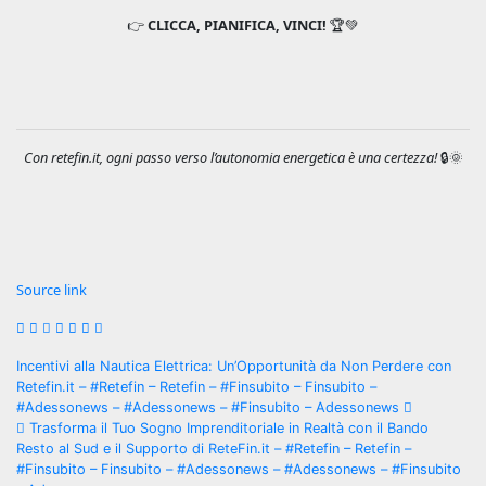
👉
CLICCA, PIANIFICA, VINCI!
🏆💚
Con retefin.it, ogni passo verso l’autonomia energetica è una certezza!
🔒🌞
Navigazione
articoli
Source link
Navigazione
Incentivi alla Nautica Elettrica: Un’Opportunità da Non Perdere con
Retefin.it – #Retefin – Retefin – #Finsubito – Finsubito –
articoli
#Adessonews – #Adessonews – #Finsubito – Adessonews
Trasforma il Tuo Sogno Imprenditoriale in Realtà con il Bando
Resto al Sud e il Supporto di ReteFin.it – #Retefin – Retefin –
#Finsubito – Finsubito – #Adessonews – #Adessonews – #Finsubito