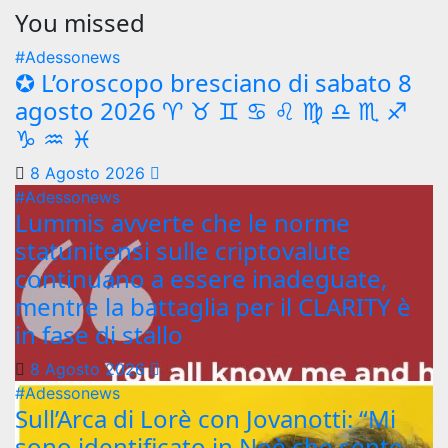
You missed
#Adessonews
✪ L’oroscopo bresciano di sabato 8
agosto 2026 ♈ ♉ ♊ ♋ ♌ ♍ ♎ ♏ ♐
♑ ♒ ♓
8 Agosto 2026
#Adessonews
Lummis avverte che le norme
statunitensi sulle criptovalute
continuano a essere inadeguate,
mentre la battaglia per il CLARITY è
in fase di stallo
8 Agosto 2026
#Adessonews
Sull’Arca di Lorè con Jovanotti: “Mi
sono identificato in Noè che sente