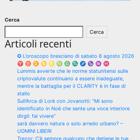
Cerca
Cerca
Articoli recenti
✪ L’oroscopo bresciano di sabato 8 agosto 2026
♈ ♉ ♊ ♋ ♌ ♍ ♎ ♏ ♐ ♑ ♒ ♓
Lummis avverte che le norme statunitensi sulle
criptovalute continuano a essere inadeguate,
mentre la battaglia per il CLARITY è in fase di
stallo
Sull’Arca di Lorè con Jovanotti: “Mi sono
identificato in Noè che sente una voce interiore
dirgli: fai vivere”
sarà davvero natura o solo arredo urbano? –
UOMINI LIBERI
Trezor: C’è sempre qualcuno che detiene le tue