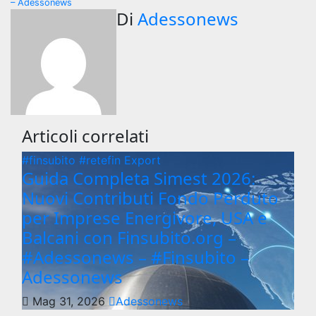
– Adessonews
Di
Adessonews
Articoli correlati
#finsubito
#retefin
Export
Guida Completa Simest 2026:
Nuovi Contributi Fondo Perduto
per Imprese Energivore, USA e
Balcani con Finsubito.org –
#Adessonews – #Finsubito –
Adessonews
Mag 31, 2026
Adessonews