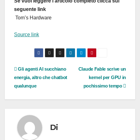
Se vuoi leggere l’articolo completo clicca sul
seguente link
Tom’s Hardware
Source link
Navigazione
Gli agenti AI succhiano
Claude Fable scrive un
energia, altro che chatbot
kernel per GPU in
articoli
qualunque
pochissimo tempo
Di