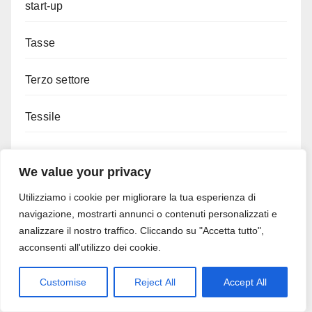
start-up
Tasse
Terzo settore
Tessile
Transizione Energetica
We value your privacy
Trasporti
Utilizziamo i cookie per migliorare la tua esperienza di
navigazione, mostrarti annunci o contenuti personalizzati e
Turismo
analizzare il nostro traffico. Cliccando su "Accetta tutto",
acconsenti all'utilizzo dei cookie.
Tutela Patrimonio
Customise
Reject All
Accept All
Umbria agevolazioni