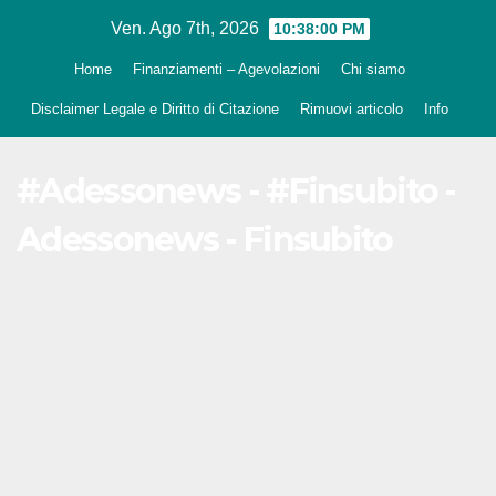
Salta
Ven. Ago 7th, 2026
10:38:01 PM
al
Home
Finanziamenti – Agevolazioni
Chi siamo
contenuto
Disclaimer Legale e Diritto di Citazione
Rimuovi articolo
Info
#Adessonews - #Finsubito -
Adessonews - Finsubito