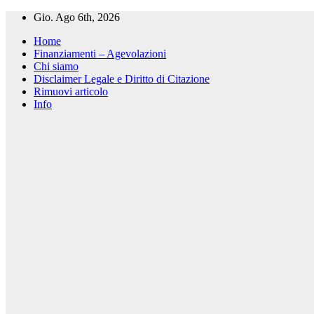
Salta
Gio. Ago 6th, 2026
al
Home
contenuto
Finanziamenti – Agevolazioni
Chi siamo
Disclaimer Legale e Diritto di Citazione
Rimuovi articolo
Info