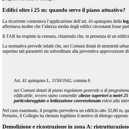
Edifici oltre i 25 m: quando serve il piano attuativo?
La ricorrente contestava l’applicazione dell’art. 41-quinquies della
leg
affermava inoltre che l’altezza media degli edifici circostanti fosse par
Il TAR ha respinto la censura, chiarendo che, in presenza di un edifici
La normativa prevede infatti che, nei Comuni dotati di strumenti urbanist
superino tali parametri sia subordinata alla preventiva approvazione di
Art. 41 quinquies L. 1150/1942, comma 6
nei Comuni dotati di piano regolatore generale o di programma d
edificabile, ovvero siano consentite a
ltezze superiori a metri 25
particolareggiato o lottizzazione convenzionata
estesi alla inte
Nel caso esaminato, il progetto prevedeva un edificio alto 32,80 m, qui
Pertanto, il Collegio ha ritenuto legittimo il motivo di diniego oppos
Demolizione e ricostruzione in zona A: ristrutturazio