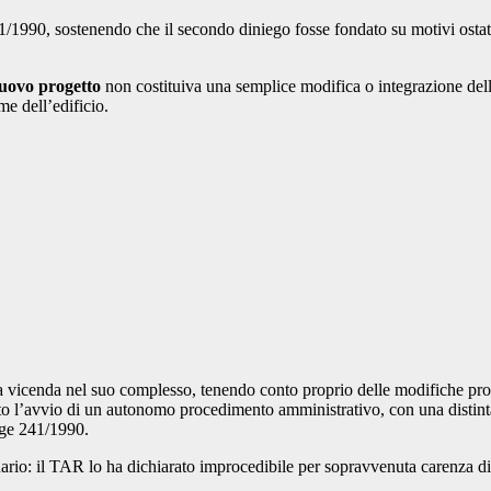
41/1990, sostenendo che il secondo diniego fosse fondato su motivi ostativ
nuovo progetto
non costituiva una semplice modifica o integrazione dell
me dell’edificio.
 la vicenda nel suo complesso, tenendo conto proprio delle modifiche pr
 l’avvio di un autonomo procedimento amministrativo, con una distinta i
egge 241/1990.
ario: il TAR lo ha dichiarato improcedibile per sopravvenuta carenza di 