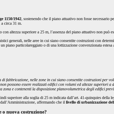
ge 1150/1942
, sostenendo che il piano attuativo non fosse necessario p
i a circa 31 m.
o con altezza superiore a 25 m, l’assenza del piano attuativo non può es
ici generali, nelle aree in cui siano consentite costruzioni con determina
 un piano particolareggiato o di una lottizzazione convenzionata estesa a
i fabbricazione, nelle zone in cui siano consentite costruzioni per vol
non possono essere realizzati edifici con volumi ed altezze superiori a de
ra zona e contenenti la disposizione planovolumetrica degli edifici previ
ndi superiore alla soglia di 25 m indicata dall’art. 41-quinquies della l
to dall’Amministrazione, affermando che il
livello di urbanizzazione del
ne o nuova costruzione?