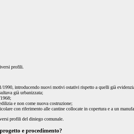
versi profili.
41/1990, introducendo nuovi motivi ostativi rispetto a quelli già evidenz
sultava già urbanizzata;
4/1968;
 edilizia e non come nuova costruzione;
colare con riferimento alle cantine collocate in copertura e a un manufa
iversi profili del diniego comunale.
progetto e procedimento?