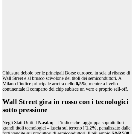
Chiusura debole per le principali Borse europee, in scia al ribasso di
Wall Street e al brusco scivolone dei titoli dei semiconduttori. A
Milano l’indice principale arretra dello
0,5%
, mentre a livello
continentale il comparto dei chip subisce un vero e proprio sell-off.
Wall Street gira in rosso con i tecnologici
sotto pressione
Negli Stati Uniti il
Nasdaq
– l’indice che raggruppa soprattutto i
grandi titoli tecnologici – lascia sul terreno l’
1,2%
, penalizzato dalle
forti vendite sui produttori di semiconduttori. Il più ampio
S&P 500
,