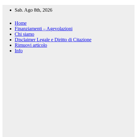
Salta
Sab. Ago 8th, 2026
al
contenuto
Home
Finanziamenti – Agevolazioni
Chi siamo
Disclaimer Legale e Diritto di Citazione
Rimuovi articolo
Info