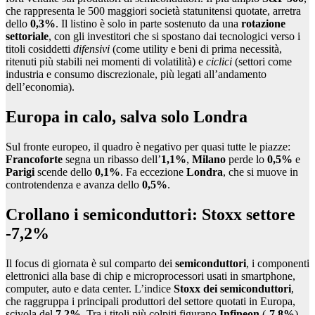
che rappresenta le 500 maggiori società statunitensi quotate, arretra
dello
0,3%
. Il listino è solo in parte sostenuto da una
rotazione
settoriale
, con gli investitori che si spostano dai tecnologici verso i
titoli cosiddetti
difensivi
(come utility e beni di prima necessità,
ritenuti più stabili nei momenti di volatilità) e
ciclici
(settori come
industria e consumo discrezionale, più legati all’andamento
dell’economia).
Europa in calo, salva solo Londra
Sul fronte europeo, il quadro è negativo per quasi tutte le piazze:
Francoforte
segna un ribasso dell’
1,1%
,
Milano
perde lo
0,5%
e
Parigi
scende dello
0,1%
. Fa eccezione
Londra
, che si muove in
controtendenza e avanza dello
0,5%
.
Crollano i semiconduttori: Stoxx settore
-7,2%
Il focus di giornata è sul comparto dei
semiconduttori
, i componenti
elettronici alla base di chip e microprocessori usati in smartphone,
computer, auto e data center. L’indice
Stoxx dei semiconduttori
,
che raggruppa i principali produttori del settore quotati in Europa,
scivola del
7,2%
. Tra i titoli più colpiti figurano
Infineon
(-
7,8%
),