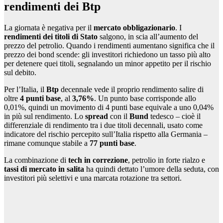
rendimenti dei Btp
La giornata è negativa per il
mercato obbligazionario
. I
rendimenti dei titoli di Stato
salgono, in scia all’aumento del
prezzo del petrolio. Quando i rendimenti aumentano significa che il
prezzo dei bond scende: gli investitori richiedono un tasso più alto
per detenere quei titoli, segnalando un minor appetito per il rischio
sul debito.
Per l’Italia, il
Btp
decennale vede il proprio rendimento salire di
oltre
4 punti base
, al
3,76%
. Un punto base corrisponde allo
0,01%, quindi un movimento di 4 punti base equivale a uno 0,04%
in più sul rendimento. Lo
spread
con il
Bund
tedesco – cioè il
differenziale di rendimento tra i due titoli decennali, usato come
indicatore del rischio percepito sull’Italia rispetto alla Germania –
rimane comunque stabile a
77 punti base
.
La combinazione di
tech in correzione
, petrolio in forte rialzo e
tassi di mercato in salita
ha quindi dettato l’umore della seduta, con
investitori più selettivi e una marcata rotazione tra settori.