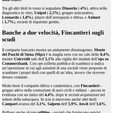
Tra gli altri titoli in rosso si segnalano
Diasorin
(-
4%
), attiva nella
diagnostica in vitro,
Unipol
(-
2,5%
), gruppo assicurativo,
Leonardo
(-
1,8%
), player dell’aerospazio e difesa, e
Azimut
(-
1,7%
), società di risparmio gestito.
Banche a due velocità, Fincantieri sugli
scudi
Il comparto bancario mostra un andamento disomogeneo.
Monte
dei Paschi di Siena (Mps)
è la maglia nera con un calo dello
0,4%
,
mentre
Unicredit
sale dell’
1,1%
alla vigilia dei risultati dell’
ops su
Commerzbank
. Con
ops
(offerta pubblica di scambio) si indica
un’operazione in cui agli azionisti di una società viene proposto di
scambiare i propri titoli con quelli di un’altra, invece che ricevere
denaro contante.
Molto bene il comparto difesa e cantieristica, con
Fincantieri
–
gruppo attivo nella costruzione di navi civili e militari – ancora in
evidenza con un rialzo del
4,4%
, dopo le recenti acquisizioni nel
settore della subacquea. In scia si muovono anche altri titoli:
Campari
avanza del
3,1%
,
Saipem
dell’
1,9%
,
Inwit
dell’
1,6%
.
Brillano anche alcune
utilities
– società che forniscono servizi