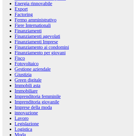
Energia rinnovabile
Export
Factoring
Fermo amministrativo
Fiere Internationali
Finanziamenti
Finanziamenti agevolati
Finanziamenti Imprese
Finanziamento ai condomini
Finanziamento per giovani
Fisco
Fotovoltaico
Gestione aziendale
Giustizia
Green digitale
Immobili asta
Immobiliare
Imprenditoria femminile
Imprenditoria giovanile
Imprese della moda
innovazione
Lavoro
Legislazione
Logistica
Moda