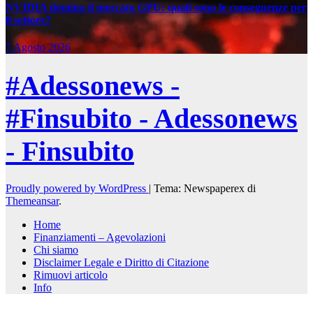
NVIDIA domina il mercato GPU: quali sono le conseguenze per
il settore?
7 Agosto 2026
#Adessonews -
#Finsubito - Adessonews
- Finsubito
Proudly powered by WordPress
|
Tema: Newspaperex di
Themeansar
.
Home
Finanziamenti – Agevolazioni
Chi siamo
Disclaimer Legale e Diritto di Citazione
Rimuovi articolo
Info