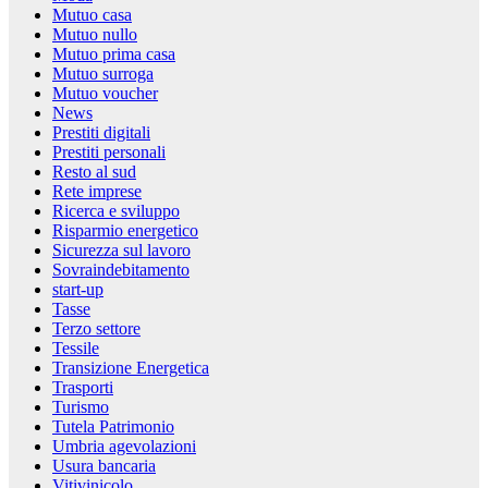
Mutuo casa
Mutuo nullo
Mutuo prima casa
Mutuo surroga
Mutuo voucher
News
Prestiti digitali
Prestiti personali
Resto al sud
Rete imprese
Ricerca e sviluppo
Risparmio energetico
Sicurezza sul lavoro
Sovraindebitamento
start-up
Tasse
Terzo settore
Tessile
Transizione Energetica
Trasporti
Turismo
Tutela Patrimonio
Umbria agevolazioni
Usura bancaria
Vitivinicolo