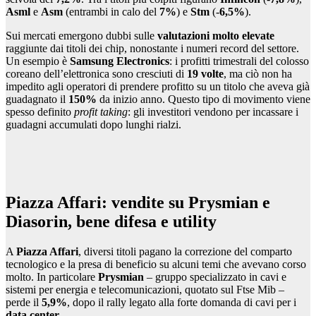
Asml
e
Asm
(entrambi in calo del
7%
) e
Stm
(-
6,5%
).
Sui mercati emergono dubbi sulle
valutazioni molto elevate
raggiunte dai titoli dei chip, nonostante i numeri record del settore.
Un esempio è
Samsung Electronics
: i profitti trimestrali del colosso
coreano dell’elettronica sono cresciuti di
19 volte
, ma ciò non ha
impedito agli operatori di prendere profitto su un titolo che aveva già
guadagnato il
150%
da inizio anno. Questo tipo di movimento viene
spesso definito
profit taking
: gli investitori vendono per incassare i
guadagni accumulati dopo lunghi rialzi.
Piazza Affari: vendite su Prysmian e
Diasorin, bene difesa e utility
A
Piazza Affari
, diversi titoli pagano la correzione del comparto
tecnologico e la presa di beneficio su alcuni temi che avevano corso
molto. In particolare
Prysmian
– gruppo specializzato in cavi e
sistemi per energia e telecomunicazioni, quotato sul Ftse Mib –
perde il
5,9%
, dopo il rally legato alla forte domanda di cavi per i
data center
.