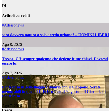
Di
Articoli correlati
#Adessonews
sarà davvero natura o solo arredo urbano? – UOMINI LIBERI
Ago 8, 2026
#Adessonews
Trezor: C’è sempre qualcuno che detiene le tue chiavi. Dovresti
essere tu.
Ago 7, 2026
#Adessonews
Pantelleria in gemellaggio culinario con il Giappone. Serate
memorabili in quel di U Friscu fino al 9 agosto – Il Giornale di
Pantelleria
Ago 7, 2026
Cerca