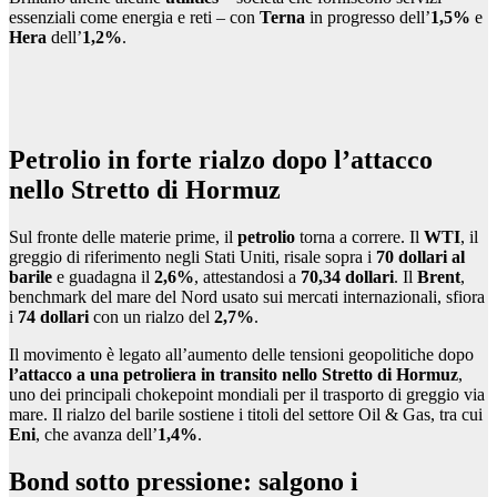
essenziali come energia e reti – con
Terna
in progresso dell’
1,5%
e
Hera
dell’
1,2%
.
Petrolio in forte rialzo dopo l’attacco
nello Stretto di Hormuz
Sul fronte delle materie prime, il
petrolio
torna a correre. Il
WTI
, il
greggio di riferimento negli Stati Uniti, risale sopra i
70 dollari al
barile
e guadagna il
2,6%
, attestandosi a
70,34 dollari
. Il
Brent
,
benchmark del mare del Nord usato sui mercati internazionali, sfiora
i
74 dollari
con un rialzo del
2,7%
.
Il movimento è legato all’aumento delle tensioni geopolitiche dopo
l’attacco a una petroliera in transito nello Stretto di Hormuz
,
uno dei principali chokepoint mondiali per il trasporto di greggio via
mare. Il rialzo del barile sostiene i titoli del settore Oil & Gas, tra cui
Eni
, che avanza dell’
1,4%
.
Bond sotto pressione: salgono i