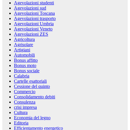
Agevolazioni studenti
Agevolazioni sud
Agevolazioni Toscana
Agevolazioni trasporto
Agevolazioni Umbria
Agevolazioni Veneto
Agevolazioni ZES
Agricoltura
Agrisolare
Artigiani
Automobili
Bonus affitto
Bonus moto
Bonus sociale
Calabria
Cartelle esattoriali
Cessione del quinto
Commercio
Consolidamento debiti
Consulenza
crisi impresa
Cultura
Economia del legno
Editoria
Efficientamento energetico