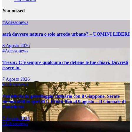
You missed
#Adessonews
sarà davvero natura o solo arredo urbano? – UOMINI LIBERI
8 Agosto 2026
#Adessonews
Trezor: C’è sempre qualcuno che detiene le tue chiavi. Dovresti
essere tu.
7 Agosto 2026
#Adessonews
Pantelleria in gemellaggio culinario con il Giappone. Serate
memorabili in quel di U Friscu fino al 9 agosto – Il Giornale di
Pantelleria
7 Agosto 2026
#Adessonews