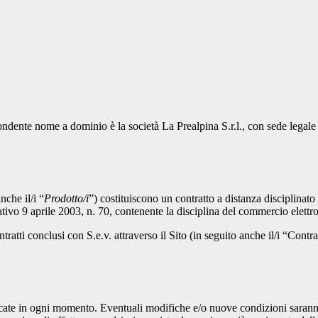
ispondente nome a dominio è la società La Prealpina S.r.l., con sede le
nche il/i “
Prodotto/i
”) costituiscono un contratto a distanza disciplinato 
ativo 9 aprile 2003, n. 70, contenente la disciplina del commercio elettr
ratti conclusi con S.e.v. attraverso il Sito (in seguito anche il/i “Contrat
ate in ogni momento. Eventuali modifiche e/o nuove condizioni saranno 