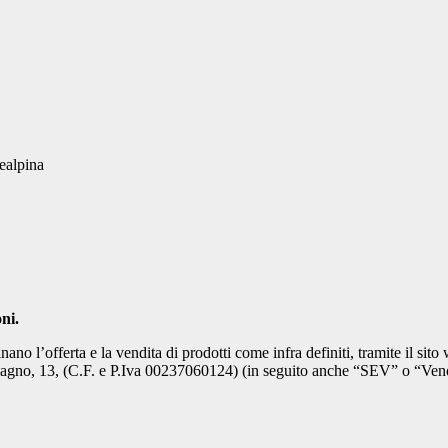
ni.
no l’offerta e la vendita di prodotti come infra definiti, tramite il sit
amagno, 13, (C.F. e P.Iva 00237060124) (in seguito anche “SEV” o “Vend