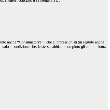
ndi, ritenersi concluso tra l’utente e SEV.
eguito anche “Consumatori/e”), che ai professionisti (in seguito anche
to solo a condizione che, le stesse, abbiano compiuto gli anni diciotto.