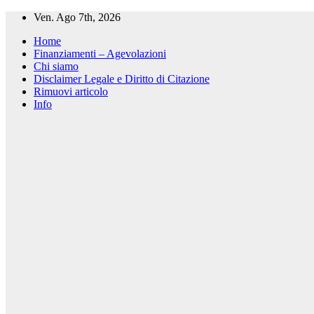
Salta
Ven. Ago 7th, 2026
al
Home
contenuto
Finanziamenti – Agevolazioni
Chi siamo
Disclaimer Legale e Diritto di Citazione
Rimuovi articolo
Info