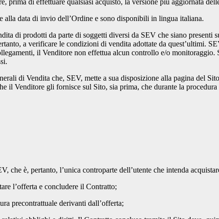
are, prima di effettuare qualsiasi acquisto, la versione più aggiornata de
alla data di invio dell’Ordine e sono disponibili in lingua italiana.
ta di prodotti da parte di soggetti diversi da SEV che siano presenti sul
ertanto, a verificare le condizioni di vendita adottate da quest’ultimi. SE
 collegamenti, il Venditore non effettua alcun controllo e/o monitoraggio. 
si.
rali di Vendita che, SEV, mette a sua disposizione alla pagina del Sito i
e il Venditore gli fornisce sul Sito, sia prima, che durante la procedura 
SEV, che è, pertanto, l’unica controparte dell’utente che intenda acquistar
ttare l’offerta e concludere il Contratto;
tura precontrattuale derivanti dall’offerta;