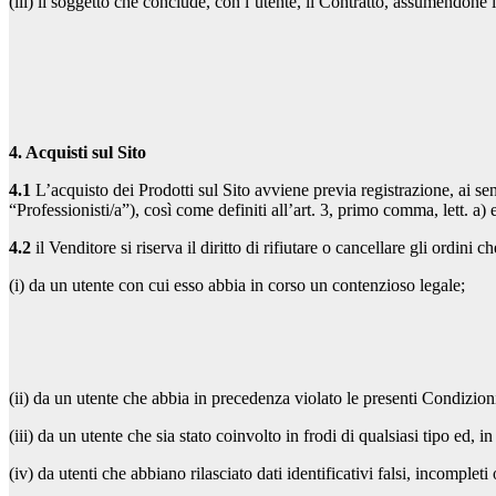
(iii) il soggetto che conclude, con l’utente, il Contratto, assumendone i 
4. Acquisti sul Sito
4.1
L’acquisto dei Prodotti sul Sito avviene previa registrazione, ai se
“Professionisti/a”), così come definiti all’art. 3, primo comma, lett. a
4.2
il Venditore si riserva il diritto di rifiutare o cancellare gli ordini
(i) da un utente con cui esso abbia in corso un contenzioso legale;
(ii) da un utente che abbia in precedenza violato le presenti Condizion
(iii) da un utente che sia stato coinvolto in frodi di qualsiasi tipo ed, i
(iv) da utenti che abbiano rilasciato dati identificativi falsi, incomplet