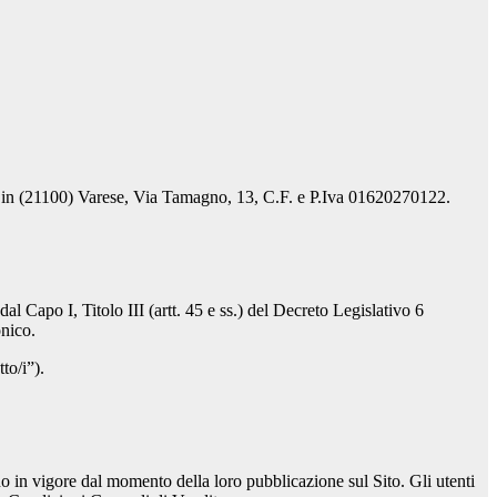
gale in (21100) Varese, Via Tamagno, 13, C.F. e P.Iva 01620270122.
dal Capo I, Titolo III (artt. 45 e ss.) del Decreto Legislativo 6
onico.
to/i”).
in vigore dal momento della loro pubblicazione sul Sito. Gli utenti