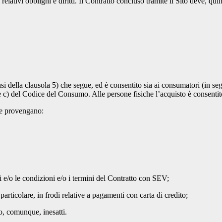
relativi obblighi e diritti. Il Contratto concluso tramite il Sito deve, qui
nsi della clausola 5) che segue, ed è consentito sia ai consumatori (in s
) e c) del Codice del Consumo. Alle persone fisiche l’acquisto è consenti
 che provengano:
i e/o le condizioni e/o i termini del Contratto con SEV;
n particolare, in frodi relative a pagamenti con carta di credito;
i o, comunque, inesatti.