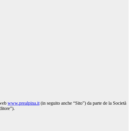
o web
www.prealpina.it
(in seguito anche “Sito”) da parte de la Società
itore”).