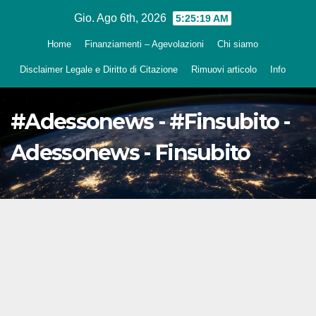
Salta
Gio. Ago 6th, 2026
5:25:20 AM
al
Home
Finanziamenti – Agevolazioni
Chi siamo
contenuto
Disclaimer Legale e Diritto di Citazione
Rimuovi articolo
Info
#Adessonews - #Finsubito -
Adessonews - Finsubito