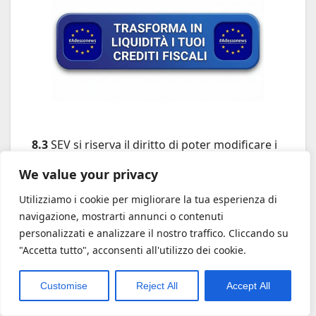
8.3
SEV si riserva il diritto di poter modificare i
prezzi in qualsiasi momento. Infine, i prezzi
We value your privacy
presenti sulla scheda prodotto non sono da
Utilizziamo i cookie per migliorare la tua esperienza di
considerarsi comprensivi delle spese di
navigazione, mostrarti annunci o contenuti
spedizione, che l’utente potrà trovare indicate
personalizzati e analizzare il nostro traffico. Cliccando su
sul Sito.
"Accetta tutto", acconsenti all'utilizzo dei cookie.
Customise
Reject All
Accept All
9. Ordini di acquisto.