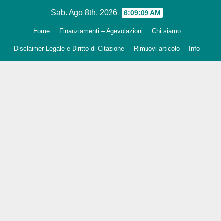
Salta
Sab. Ago 8th, 2026
6:09:10 AM
al
Home
Finanziamenti – Agevolazioni
Chi siamo
contenuto
Disclaimer Legale e Diritto di Citazione
Rimuovi articolo
Info