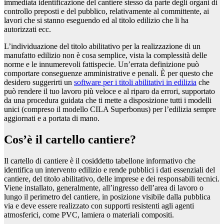
immediata identificazione del cantiere stesso da parte degli organi di
controllo preposti e del pubblico, relativamente al committente, ai
lavori che si stanno eseguendo ed al titolo edilizio che li ha
autorizzati ecc.
L’individuazione del titolo abilitativo per la realizzazione di un
manufatto edilizio non è cosa semplice, vista la complessità delle
norme e le innumerevoli fattispecie. Un’errata definizione può
comportare conseguenze amministrative e penali. È per questo che
desidero suggerirti un
software per i titoli abilitativi in edilizia
che
può rendere il tuo lavoro più veloce e al riparo da errori, supportato
da una procedura guidata che ti mette a disposizione tutti i modelli
unici (compreso il modello CILA Superbonus) per l’edilizia sempre
aggiornati e a portata di mano.
Cos’è il cartello cantiere?
Il cartello di cantiere è il cosiddetto tabellone informativo che
identifica un intervento edilizio e rende pubblici i dati essenziali del
cantiere, del titolo abilitativo, delle imprese e dei responsabili tecnici.
Viene installato, generalmente, all’ingresso dell’area di lavoro o
lungo il perimetro del cantiere, in posizione visibile dalla pubblica
via e deve essere realizzato con supporti resistenti agli agenti
atmosferici, come PVC, lamiera o materiali compositi.