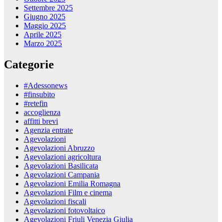
Settembre 2025
Giugno 2025
Maggio 2025
Aprile 2025
Marzo 2025
Categorie
#Adessonews
#finsubito
#retefin
accoglienza
affitti brevi
Agenzia entrate
Agevolazioni
Agevolazioni Abruzzo
Agevolazioni agricoltura
Agevolazioni Basilicata
Agevolazioni Campania
Agevolazioni Emilia Romagna
Agevolazioni Film e cinema
Agevolazioni fiscali
Agevolazioni fotovoltaico
Agevolazioni Friuli Venezia Giulia