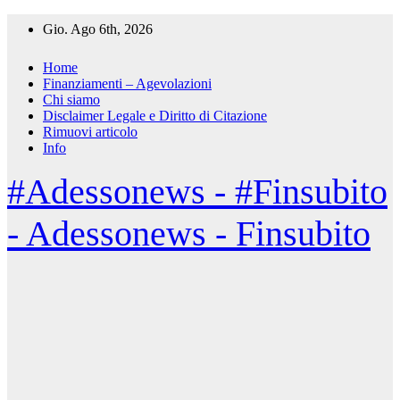
Salta
Gio. Ago 6th, 2026
al
contenuto
Home
Finanziamenti – Agevolazioni
Chi siamo
Disclaimer Legale e Diritto di Citazione
Rimuovi articolo
Info
#Adessonews - #Finsubito
- Adessonews - Finsubito