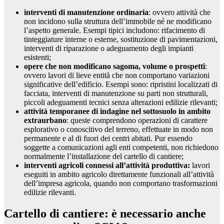
interventi di manutenzione ordinaria
: ovvero attività che
non incidono sulla struttura dell’immobile né ne modificano
l’aspetto generale. Esempi tipici includono: rifacimento di
tinteggiature interne o esterne, sostituzione di pavimentazioni,
interventi di riparazione o adeguamento degli impianti
esistenti;
opere che non modificano sagoma, volume o prospetti
:
ovvero lavori di lieve entità che non comportano variazioni
significative dell’edificio. Esempi sono: ripristini localizzati di
facciata, interventi di manutenzione su parti non strutturali,
piccoli adeguamenti tecnici senza alterazioni edilizie rilevanti;
attività temporanee di indagine nel sottosuolo in ambito
extraurbano
: queste comprendono operazioni di carattere
esplorativo o conoscitivo del terreno, effettuate in modo non
permanente e al di fuori dei centri abitati. Pur essendo
soggette a comunicazioni agli enti competenti, non richiedono
normalmente l’installazione del cartello di cantiere;
interventi agricoli connessi all’attività produttiva:
lavori
eseguiti in ambito agricolo direttamente funzionali all’attività
dell’impresa agricola, quando non comportano trasformazioni
edilizie rilevanti.
Cartello di cantiere: è necessario anche