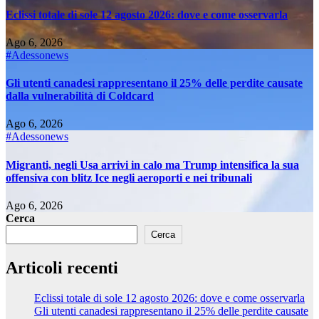
Eclissi totale di sole 12 agosto 2026: dove e come osservarla
Ago 6, 2026
#Adessonews
Gli utenti canadesi rappresentano il 25% delle perdite causate
dalla vulnerabilità di Coldcard
Ago 6, 2026
#Adessonews
Migranti, negli Usa arrivi in calo ma Trump intensifica la sua
offensiva con blitz Ice negli aeroporti e nei tribunali
Ago 6, 2026
Cerca
Cerca
Articoli recenti
Eclissi totale di sole 12 agosto 2026: dove e come osservarla
Gli utenti canadesi rappresentano il 25% delle perdite causate