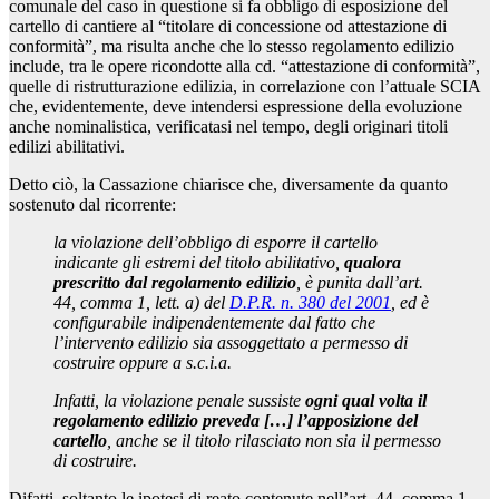
comunale del caso in questione si fa obbligo di esposizione del
cartello di cantiere al “titolare di concessione od attestazione di
conformità”, ma risulta anche che lo stesso regolamento edilizio
include, tra le opere ricondotte alla cd. “attestazione di conformità”,
quelle di ristrutturazione edilizia, in correlazione con l’attuale SCIA
che, evidentemente, deve intendersi espressione della evoluzione
anche nominalistica, verificatasi nel tempo, degli originari titoli
edilizi abilitativi.
Detto ciò, la Cassazione chiarisce che, diversamente da quanto
sostenuto dal ricorrente:
la violazione dell’obbligo di esporre il cartello
indicante gli estremi del titolo abilitativo,
qualora
prescritto dal regolamento edilizio
, è punita dall’art.
44, comma 1, lett. a) del
D.P.R. n. 380 del 2001
, ed è
configurabile indipendentemente dal fatto che
l’intervento edilizio sia assoggettato a permesso di
costruire oppure a s.c.i.a.
Infatti, la violazione penale sussiste
ogni qual volta il
regolamento edilizio preveda […] l’apposizione del
cartello
, anche se il titolo rilasciato non sia il permesso
di costruire.
Difatti, soltanto le ipotesi di reato contenute nell’art. 44, comma 1,