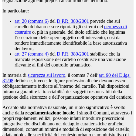
segnalazione agli enti preposti al controllo del territorio.
In particolare:
art. 20 (comma 6)
del
D.P.R. 380/2001
prevede che sul
cartello debbano essere riportati gli estremi del
permesso di
costruire
o, più in generale, del titolo edilizio che legittima
l’esecuzione delle opere oggetto dell’intervento, così da
rendere immediatamente identificabile la base autorizzativa
dei lavori;
art. 27 (comma 4)
del
D.P.R. 380/2001
stabilisce che la
mancata esposizione del cartello costituisce una violazione
rilevante ai fini del controllo urbanistico.
In materia di
sicurezza sul lavoro
, il comma 7 dell’
art. 90 del D.lgs.
81/08
definisce, invece, le figure professionali che devono essere
obbligatoriamente indicate all’interno del cartello. Tali disposizioni
mirano a garantire la tracciabilità dei soggetti responsabili della
gestione della sicurezza e dell’organizzazione operativa del cantiere.
Accanto alla normativa nazionale, un ruolo significativo è svolto
anche dalla
regolamentazione locale
. I singoli Comuni, attraverso i
propri regolamenti edilizi, possono infatti introdurre prescrizioni
integrative che disciplinano nel dettaglio caratteristiche grafiche,
dimensioni, contenuti minimi e modalità di esposizione del cartello,
adattandole alle specificità del contesto urbano e amministrativo di