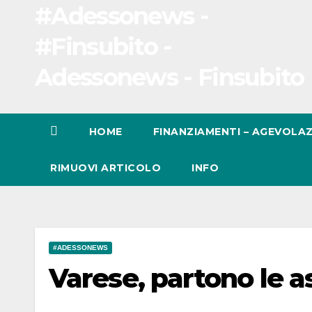
#Adessonews -
#Finsubito -
Adessonews - Finsubito
HOME
FINANZIAMENTI – AGEVOLAZ
RIMUOVI ARTICOLO
INFO
#ADESSONEWS
Varese, partono le as