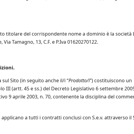
etto titolare del corrispondente nome a dominio è la società 
se, Via Tamagno, 13, C.F. e P.Iva 01620270122.
izioni.
 sul Sito (in seguito anche il/i “
Prodotto/i
”) costituiscono un
lo III (artt. 45 e ss.) del Decreto Legislativo 6 settembre 2005
tivo 9 aprile 2003, n. 70, contenente la disciplina del comme
pplicano a tutti i contratti conclusi con S.e.v. attraverso il 