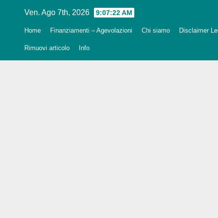
Salta
Ven. Ago 7th, 2026
9:07:23 AM
al
Home
Finanziamenti – Agevolazioni
Chi siamo
Disclaimer Leg
contenuto
Rimuovi articolo
Info