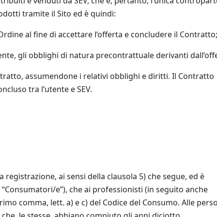
stribuiti e venduti da SEV, che è, pertanto, l’unica contropart
otti tramite il Sito ed è quindi:
o Ordine al fine di accettare l’offerta e concludere il Contratto
ente, gli obblighi di natura precontrattuale derivanti dall’off
ntratto, assumendone i relativi obblighi e diritti. Il Contratto
oncluso tra l’utente e SEV.
a registrazione, ai sensi della clausola 5) che segue, ed è
 “Consumatori/e”), che ai professionisti (in seguito anche
3, primo comma, lett. a) e c) del Codice del Consumo. Alle pers
 che, le stesse, abbiano compiuto gli anni diciotto.