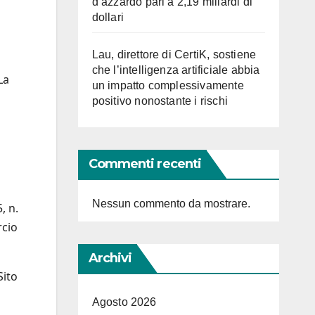
d’azzardo pari a 2,19 miliardi di
dollari
Lau, direttore di CertiK, sostiene
che l’intelligenza artificiale abbia
La
un impatto complessivamente
positivo nonostante i rischi
Commenti recenti
Nessun commento da mostrare.
, n.
rcio
Archivi
Sito
Agosto 2026