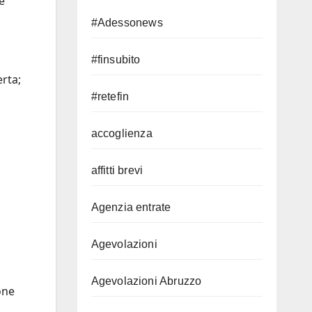
e
#Adessonews
;
#finsubito
erta;
#retefin
accoglienza
affitti brevi
Agenzia entrate
Agevolazioni
Agevolazioni Abruzzo
one