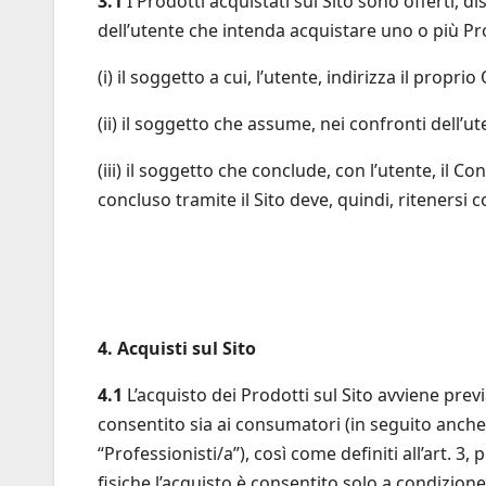
3.1
I Prodotti acquistati sul Sito sono offerti, di
dell’utente che intenda acquistare uno o più Prod
(i) il soggetto a cui, l’utente, indirizza il propri
(ii) il soggetto che assume, nei confronti dell’ut
(iii) il soggetto che conclude, con l’utente, il Co
concluso tramite il Sito deve, quindi, ritenersi c
4. Acquisti sul Sito
4.1
L’acquisto dei Prodotti sul Sito avviene previ
consentito sia ai consumatori (in seguito anche
“Professionisti/a”), così come definiti all’art. 
fisiche l’acquisto è consentito solo a condizione