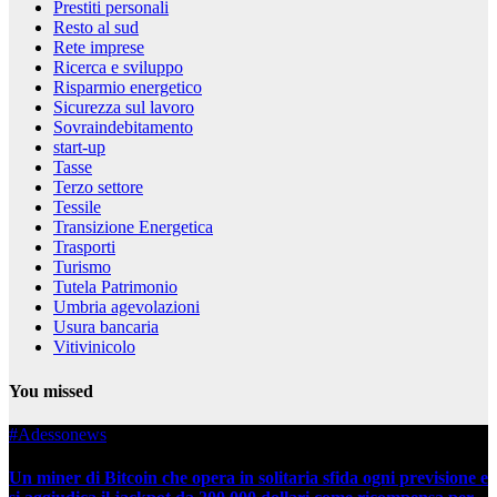
Prestiti personali
Resto al sud
Rete imprese
Ricerca e sviluppo
Risparmio energetico
Sicurezza sul lavoro
Sovraindebitamento
start-up
Tasse
Terzo settore
Tessile
Transizione Energetica
Trasporti
Turismo
Tutela Patrimonio
Umbria agevolazioni
Usura bancaria
Vitivinicolo
You missed
#Adessonews
Un miner di Bitcoin che opera in solitaria sfida ogni previsione e