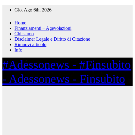
Salta
Gio. Ago 6th, 2026
al
contenuto
Home
Finanziamenti – Agevolazioni
Chi siamo
Disclaimer Legale e Diritto di Citazione
Rimuovi articolo
Info
#Adessonews - #Finsubito
- Adessonews - Finsubito