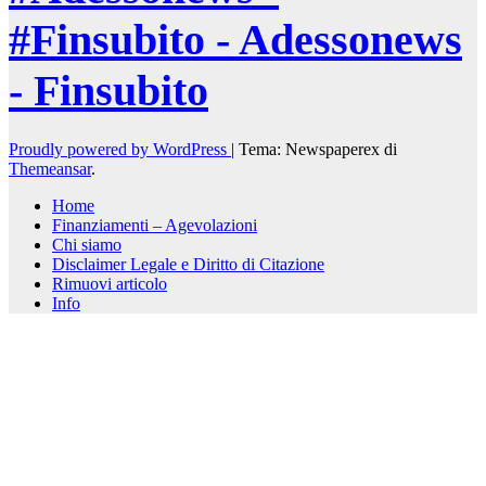
#Finsubito - Adessonews
- Finsubito
Proudly powered by WordPress
|
Tema: Newspaperex di
Themeansar
.
Home
Finanziamenti – Agevolazioni
Chi siamo
Disclaimer Legale e Diritto di Citazione
Rimuovi articolo
Info
kèo nhà cái