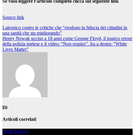
Se vuoi leggere l’articolo completo clicca sul seguente link
Source link
Navigazione
Latronico contro le critiche che “erodono la fiducia dei cittadini in
una sanità che sta migliorando”
articoli
Henry Nowak ucciso a 18 anni come George Floyd, il tragico errore
della polizia inglese e il video: “Non respiro”. Ira a destra: “White
Lives Matter”
Di
Articoli correlati
#Adessonews