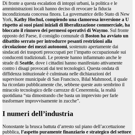
Di fronte a questa escalation di intoppi urbani, la politica e le
amministrazioni locali hanno deciso di revocare la fiducia
incondizionata concessa finora. La governatrice dello Stato di New
York,
Kathy Hochul, compiendo una clamorosa inversione a U
rispetto ai suoi piani iniziali di liberalizzazione commerciale, ha
bloccato il rinnovo dei permessi operativi di Waymo
. Sul fronte
opposto del Paese, il consiglio comunale di
Boston ha avviato un
dibattito serrato per introdurre pesanti restrizioni alla
circolazione dei mezzi autonomi
, sostenuto apertamente dai
sindacati dei trasporti preoccupati per l’impatto occupazionale sui
conducenti tradizionali. Le proteste hanno infiammato anche le
strade di
Seattle
, dove i cittadini hanno manifestato attivamente
contro i disagi provocati dai test tecnologici. Questa ondata di
diffidenza istituzionale è culminata nelle dichiarazioni del
supervisore municipale di San Francisco, Bilal Mahmood, il quale
ha ricordato pubblicamente che, sebbene queste auto sembrino il
miracolo tecnologico delle carrozze di Cenerentola, la realtà
quotidiana “sta dimostrando che basta un imprevisto per farle
trasformare improvvisamente in zucche”.
I numeri dell’industria
Nonostante la brusca battuta d’arresto sul piano dell’accettazione
pubblica,
l’aspetto puramente finanziario e strategico del settore