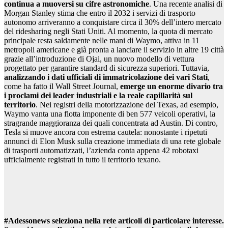
continua a muoversi su cifre astronomiche
. Una recente analisi di
Morgan Stanley stima che entro il 2032 i servizi di trasporto
autonomo arriveranno a conquistare circa il 30% dell’intero mercato
del ridesharing negli Stati Uniti. Al momento, la quota di mercato
principale resta saldamente nelle mani di Waymo, attiva in 11
metropoli americane e già pronta a lanciare il servizio in altre 19 città
grazie all’introduzione di Ojai, un nuovo modello di vettura
progettato per garantire standard di sicurezza superiori. Tuttavia,
analizzando i dati ufficiali di immatricolazione dei vari Stati
,
come ha fatto il Wall Street Journal,
emerge un enorme divario tra
i proclami dei leader industriali e la reale capillarità sul
territorio
. Nei registri della motorizzazione del Texas, ad esempio,
Waymo vanta una flotta imponente di ben 577 veicoli operativi, la
stragrande maggioranza dei quali concentrata ad Austin. Di contro,
Tesla si muove ancora con estrema cautela: nonostante i ripetuti
annunci di Elon Musk sulla creazione immediata di una rete globale
di trasporti automatizzati, l’azienda conta appena 42 robotaxi
ufficialmente registrati in tutto il territorio texano.
#Adessonews seleziona nella rete articoli di particolare interesse.