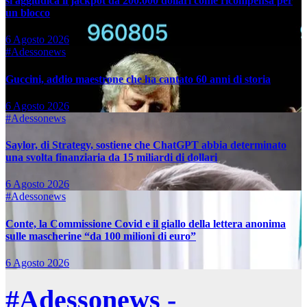
si aggiudica il jackpot da 200.000 dollari come ricompensa per
un blocco
6 Agosto 2026
#Adessonews
Guccini, addio maestrone che ha cantato 60 anni di storia
6 Agosto 2026
#Adessonews
Saylor, di Strategy, sostiene che ChatGPT abbia determinato
una svolta finanziaria da 15 miliardi di dollari
6 Agosto 2026
#Adessonews
Conte, la Commissione Covid e il giallo della lettera anonima
sulle mascherine “da 100 milioni di euro”
6 Agosto 2026
#Adessonews -