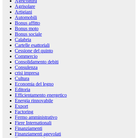
Agricoltura
Agrisolare
Artigiani
Automobili
Bonus affitto
Bonus moto
Bonus sociale
Calabria
Cartelle esattoriali
Cessione del quinto
Commercio
Consolidamento debiti
Consulenza
crisi impresa
Cultura
Economia del legno
Editoria
Efficientamento energetico
Energia rinnovabile
Export
Factoring
Fermo amministrativo
Fiere Internationali
Finanziamenti
Finanziamenti agevolati