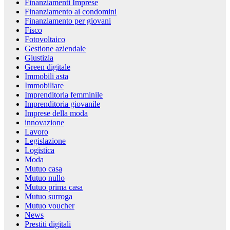
Finanziamenti Imprese
Finanziamento ai condomini
Finanziamento per giovani
Fisco
Fotovoltaico
Gestione aziendale
Giustizia
Green digitale
Immobili asta
Immobiliare
Imprenditoria femminile
Imprenditoria giovanile
Imprese della moda
innovazione
Lavoro
Legislazione
Logistica
Moda
Mutuo casa
Mutuo nullo
Mutuo prima casa
Mutuo surroga
Mutuo voucher
News
Prestiti digitali