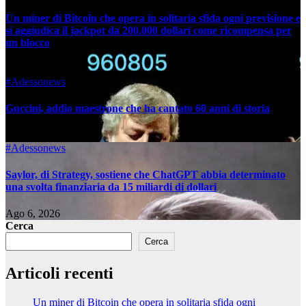
Un miner di Bitcoin che opera in solitaria sfida ogni previsione e
si aggiudica il jackpot da 200.000 dollari come ricompensa per
un blocco
Ago 6, 2026
#Adessonews
Guccini, addio maestrone che ha cantato 60 anni di storia
Ago 6, 2026
#Adessonews
Saylor, di Strategy, sostiene che ChatGPT abbia determinato
una svolta finanziaria da 15 miliardi di dollari
Ago 6, 2026
Cerca
Cerca
Articoli recenti
Un miner di Bitcoin che opera in solitaria sfida ogni