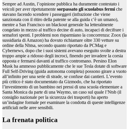
Sempre ad Austin, l’opinione pubblica ha duramente contestato i
veicoli per aver ripetutamente
sorpassato gli scuolabus fermi
che
stavano facendo scendere i passeggeri (infrazione che viene
sanzionata con il ritiro della patente se alla guida c’è un umano),
mentre a San Francisco un blackout generale ha letteralmente
congelato in mezzo al traffico decine di auto, incapaci di decifrare i
semafori spenti. I problemi non risparmiano la concorrenza: Zoox (la
sussidiaria di Amazon) ha dovuto richiamare oltre 330 vetture su
ordine della Nhtsa, secondo quanto riportato da PCMag e
Cybernews, dopo che i suoi sistemi avevano eseguito svolte a destra
troppo ampie a ridosso degli incroci, finendo per invadere la corsia
opposta e fermarsi davanti al traffico contromano. Persino Elon
Musk ha ammesso pubblicamente che le sue Tesla dotate di software
Full Self-Driving (guida autonoma completa) possono girare a vuoto
all’infinito per una serie di strade, se confuse dai cantieri. L’evento
più critico è stato documentato da Gizmodo, che ha riportato
l’investimento di un bambino nei pressi di una scuola elementare a
Santa Monica da parte di una Waymo, un caso sul quale l’Ntsb (il
consiglio nazionale per la sicurezza dei trasporti) ha aperto
un’indagine formale per esaminare la condotta di queste intelligenze
artificiali nelle aree sensibili.
La frenata politica