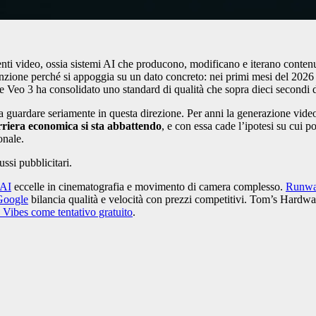
nti video, ossia sistemi AI che producono, modificano e iterano contenu
enzione perché si appoggia su un dato concreto: nei primi mesi del 2026
 Veo 3 ha consolidato uno standard di qualità che sopra dieci secondi d
guardare seriamente in questa direzione. Per anni la generazione video A
riera economica si sta abbattendo
, e con essa cade l’ipotesi su cui p
onale.
ssi pubblicitari.
nAI
eccelle in cinematografia e movimento di camera complesso.
Runwa
Google
bilancia qualità e velocità con prezzi competitivi. Tom’s Hardwar
 Vibes come tentativo gratuito
.