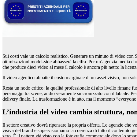
Sui costi vale un calcolo realistico. Generare un minuto di video con So
ottimizzazioni model-side abbasserà la cifra. Per un’agenzia media ch
che produce dieci video al mese il calcolo è ancora più netto: la lice
Il video agentico abbatte il costo marginale di un asset visivo, non solo 
Resta un nodo critico: la qualità professionale di alto livello rimane fuo
personaggi tra scene, audio veramente sincronizzato con il labiale. Pe
delivery finale. La trasformazione è in atto, ma il momento “everyo
L’industria del video cambia struttura, no
Il settore creativo dovrà ripensare la propria offerta. Le agenzie ch
visiva del brand e supervisioniamo la coerenza di tutto il contenuto g
zero. È il pattern già visto con la fotografia commerciale dopo lo sm