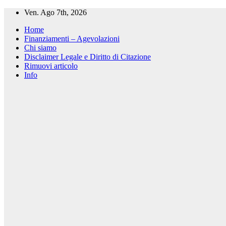
Salta
Ven. Ago 7th, 2026
al
Home
contenuto
Finanziamenti – Agevolazioni
Chi siamo
Disclaimer Legale e Diritto di Citazione
Rimuovi articolo
Info