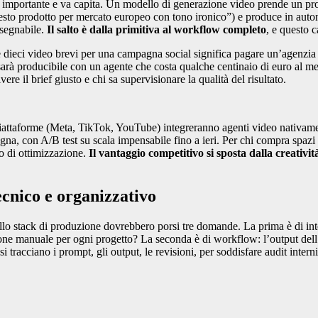
è importante e va capita. Un modello di generazione video prende un pro
to prodotto per mercato europeo con tono ironico”) e produce in autono
nsegnabile.
Il salto è dalla primitiva al workflow completo
, e questo 
 dieci video brevi per una campagna social significa pagare un’agenzia
 sarà producibile con un agente che costa qualche centinaio di euro al me
vere il brief giusto e chi sa supervisionare la qualità del risultato.
piattaforme (Meta, TikTok, YouTube) integreranno agenti video nativamen
na, con A/B test su scala impensabile fino a ieri. Per chi compra spazi p
tmo di ottimizzazione.
Il vantaggio competitivo si sposta dalla creativit
ecnico e organizzativo
o stack di produzione dovrebbero porsi tre domande. La prima è di integra
zione manuale per ogni progetto? La seconda è di workflow: l’output dell
tracciano i prompt, gli output, le revisioni, per soddisfare audit interni