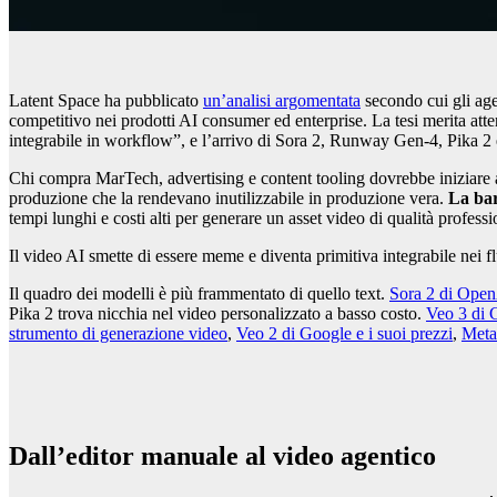
Latent Space ha pubblicato
un’analisi argomentata
secondo cui gli age
competitivo nei prodotti AI consumer ed enterprise. La tesi merita att
integrabile in workflow”, e l’arrivo di Sora 2, Runway Gen-4, Pika 2 e
Chi compra MarTech, advertising e content tooling dovrebbe iniziare a 
produzione che la rendevano inutilizzabile in produzione vera.
La bar
tempi lunghi e costi alti per generare un asset video di qualità professi
Il video AI smette di essere meme e diventa primitiva integrabile nei flu
Il quadro dei modelli è più frammentato di quello text.
Sora 2 di Ope
Pika 2 trova nicchia nel video personalizzato a basso costo.
Veo 3 di 
strumento di generazione video
,
Veo 2 di Google e i suoi prezzi
,
Meta
Dall’editor manuale al video agentico