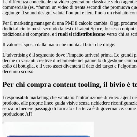
La differenza concettuale tra video generation classica e video agent 
commerciale (es. “fammi un video di trenta secondi che promuova ques
aggiunge il sound design, valuta l’output e itera fino a un risultato co
Per il marketing manager di una PMI il calcolo cambia. Oggi produrre
dodici-diciotto mesi, secondo la tesi di Latent Space, lo stesso output
tradizionale si comprime,
e i ruoli si ridistribuiscono
verso chi sa scri
Il valore si sposta dalla mano che monta al brief che dirige.
L’advertising è il segmento dove l’impatto arriverà prima. Le grandi 
decine di varianti creative direttamente nel pannello di gestione campag
collo di bottiglia, e il vero asset diventerà il dato del target e l’algori
decennio scorso.
Per chi compra content tooling, il bivio è t
I responsabili marketing che valutano l’introduzione di video agent nell
prodotto, alle proprie linee guida visive senza richiedere riconfigura
senza richiedere passaggi di formato? La terza è di governance: come si 
produzione AI?