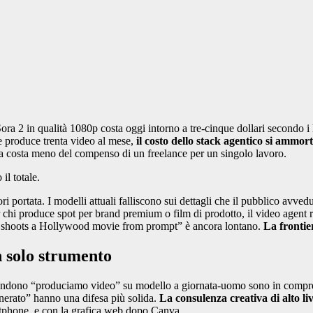
ra 2 in qualità 1080p costa oggi intorno a tre-cinque dollari secondo i li
e produce trenta video al mese,
il costo dello stack agentico si ammor
nza costa meno del compenso di un freelance per un singolo lavoro.
il totale.
ri portata. I modelli attuali falliscono sui dettagli che il pubblico avvedu
r chi produce spot per brand premium o film di prodotto, il video agent r
ne shoots a Hollywood movie from prompt” è ancora lontano.
La frontie
n solo strumento
e vendono “produciamo video” su modello a giornata-uomo sono in compre
enerato” hanno una difesa più solida.
La consulenza creativa di alto liv
artphone, e con la grafica web dopo Canva.