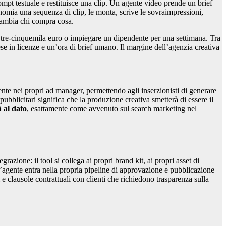
mpt testuale e restituisce una clip. Un agente video prende un brief
mia una sequenza di clip, le monta, scrive le sovraimpressioni,
cambia chi compra cosa.
 tre-cinquemila euro o impiegare un dipendente per una settimana. Tra
se in licenze e un’ora di brief umano. Il margine dell’agenzia creativa
te nei propri ad manager, permettendo agli inserzionisti di generare
ubblicitari significa che la produzione creativa smetterà di essere il
à al dato
, esattamente come avvenuto sul search marketing nel
zione: il tool si collega ai propri brand kit, ai propri asset di
’agente entra nella propria pipeline di approvazione e pubblicazione
 e clausole contrattuali con clienti che richiedono trasparenza sulla