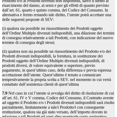
Prodotto e/o ai Prodotti divenuti non disponibili, salvo il diritto al
risarcimento del danno, ai sensi e per gli effetti di quanto previsto
dall’art. 61, quarto e quinto comma, del Codice del Consumo. In
alternativa e fermo restando tale diritto, l’utente potrà accettare una
delle seguenti proposte di SEV:
(i) qualora sia possibile un riassortimento dei Prodotti oggetto
dell’Ordine Multiplo divenuti indisponibili, una dilazione dei termini
di consegna relativamente a tali Prodotti, con indicazione del nuovo
termine di consegna degli stessi;
(ii) qualora non sia possibile un riassortimento del Prodotto e/o dei
Prodotti divenuti indisponibili, la fornitura, in sostituzione dei
Prodotti oggetto dell’Ordine Multiplo divenuti indisponibili, di
prodotti diversi, di valore equivalente o superiore, previo
pagamento, in quest’ultimo caso, della differenza e previa espressa
accettazione dell’utente. Quest’ultimo è tenuto a comunicare
tempestivamente la propria scelta a SEV. nel momento in cui verrà
contattato dall’assistenza clienti di quest’ultima
7.9
Nel caso in cui l’utente si avvalga del diritto di risoluzione di cui
all’art. 61, IV e V comma, Codice del Consumo, il Contratto avente
ad oggetto il Prodotto e/o i Prodotti divenuti indisponibili sarà risolto
parzialmente, limitatamente a tale/i Prodotto/i con conseguente
restituzione, qualora sia già stato versato, dell’importo dovuto in
relazione a tali Prodotti ed ogni altro eventuale costo aggiuntivo