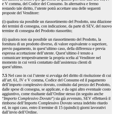
e V comma, del Codice del Consumo. In alternativa e fermo
restando tale diritto, l’utente potrà accettare una delle seguenti
proposte del Venditore:
(i) qualora sia possibile un riassortimento del Prodotto, una dilazione
dei termini di consegna, con indicazione, da parte di SEV, del nuovo
termine di consegna del Prodotto riassortito;
(ii) qualora non sia possibile un riassortimento del Prodotto, la
fornitura di un prodotto diverso, di valore equivalente o superiore,
previo pagamento, in quest’ultimo caso, della differenza e previa
espressa accettazione dell’utente. Quest’ultimo è tenuto a
comunicare tempestivamente la propria scelta al Venditore nel
momento in cui verrà contattato dall’assistenza clienti di
quest’ultimo.
7.5
Nel caso in cui l’utente si avvalga del diritto di risoluzione di cui
all’art. 61, IV e V comma, Codice del Consumo ed il pagamento
dell’importo complessivo dovuto, costituito dal prezzo del Prodotto,
dalle spese di consegna, se applicate, e da ogni altro eventuale costo
aggiuntivo, come risultante dall’Ordine stesso (in seguito anche
“
Importo Complessivo Dovuto
“) sia già avvenuto, SEV effettuerà il
rimborso dell’Importo Complessivo Dovuto senza indebito ritardo
ed, in ogni caso, entro il termine di 15 (quindici) giorni lavorativi
dall’invio dell’Ordine.