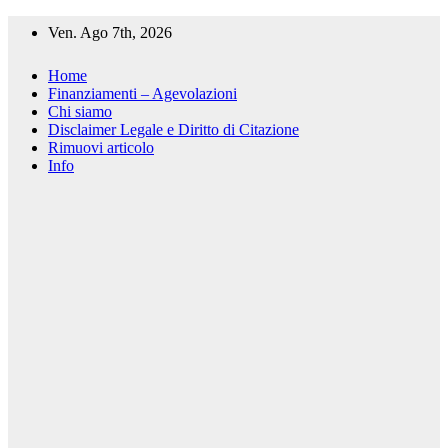
Salta
Ven. Ago 7th, 2026
al
contenuto
Home
Finanziamenti – Agevolazioni
Chi siamo
Disclaimer Legale e Diritto di Citazione
Rimuovi articolo
Info