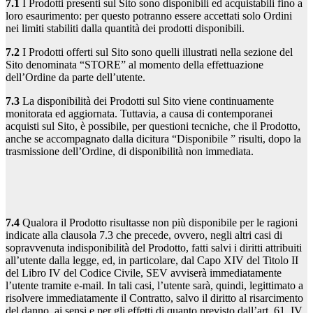
7.1
I Prodotti presenti sul Sito sono disponibili ed acquistabili fino a
loro esaurimento: per questo potranno essere accettati solo Ordini
nei limiti stabiliti dalla quantità dei prodotti disponibili.
7.2
I Prodotti offerti sul Sito sono quelli illustrati nella sezione del
Sito denominata “STORE” al momento della effettuazione
dell’Ordine da parte dell’utente.
7.3
La disponibilità dei Prodotti sul Sito viene continuamente
monitorata ed aggiornata. Tuttavia, a causa di contemporanei
acquisti sul Sito, è possibile, per questioni tecniche, che il Prodotto,
anche se accompagnato dalla dicitura “Disponibile ” risulti, dopo la
trasmissione dell’Ordine, di disponibilità non immediata.
7.4
Qualora il Prodotto risultasse non più disponibile per le ragioni
indicate alla clausola 7.3 che precede, ovvero, negli altri casi di
sopravvenuta indisponibilità del Prodotto, fatti salvi i diritti attribuiti
all’utente dalla legge, ed, in particolare, dal Capo XIV del Titolo II
del Libro IV del Codice Civile, SEV avviserà immediatamente
l’utente tramite e-mail. In tali casi, l’utente sarà, quindi, legittimato a
risolvere immediatamente il Contratto, salvo il diritto al risarcimento
del danno, ai sensi e per gli effetti di quanto previsto dall’art. 61, IV