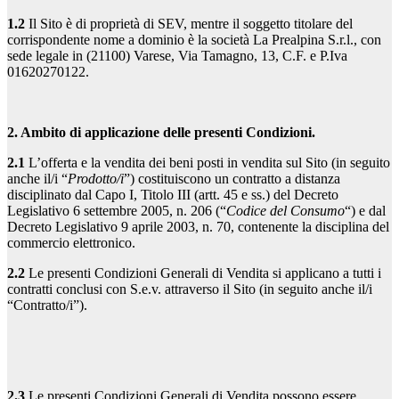
1.2
Il Sito è di proprietà di SEV, mentre il soggetto titolare del
corrispondente nome a dominio è la società La Prealpina S.r.l., con
sede legale in (21100) Varese, Via Tamagno, 13, C.F. e P.Iva
01620270122.
2. Ambito di applicazione delle presenti Condizioni.
2.1
L’offerta e la vendita dei beni posti in vendita sul Sito (in seguito
anche il/i “
Prodotto/i
”) costituiscono un contratto a distanza
disciplinato dal Capo I, Titolo III (artt. 45 e ss.) del Decreto
Legislativo 6 settembre 2005, n. 206 (“
Codice del Consumo
“) e dal
Decreto Legislativo 9 aprile 2003, n. 70, contenente la disciplina del
commercio elettronico.
2.2
Le presenti Condizioni Generali di Vendita si applicano a tutti i
contratti conclusi con S.e.v. attraverso il Sito (in seguito anche il/i
“Contratto/i”).
2.3
Le presenti Condizioni Generali di Vendita possono essere