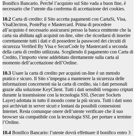
Bonifico Bancario. Perché l’acquisto sul Sito vada a buon fine, è
necessario che l’utente dia conferma di accettazione dei cookies.
10.2
Carta di credito: il Sito accetta pagamenti con CartaSi, Visa,
VisaElectron, PostePay e Mastercard. Prima di procedere
all’acquisto é necessario assicurarsi presso la banca emittente che la
carta sia abilitata agli acquisti on-line, oltre che ricordarsi di inserire
correttamente tutti i dati e di possedere la password dei circuiti di
sicurezza Verified By Visa e SecurCode by Mastercard a seconda
della carta di credito utilizzata. Scegliendo il pagamento con Carta di
Credito, l’importo viene addebitato direttamente sulla carta al
momento dell’accettazione dell’Ordine.
10.3
Usare la carta di credito per acquisti on-line è un metodo
pratico e sicuro. Il Sito s’impegna a mantenere la sicurezza delle
informazioni concernenti sia la carta di credito, sia i dati personali
grazie alla soluzione KeyClient. Tutti i dati sensibili vengono criptati
durante la trasmissione con la tecnologia SSL (Secure Sockets
Layer) adottata in tutto il mondo come la più sicura. Tutti i dati sono
poi archiviati in server sicuri e lontani da possibili connessioni
Internet. Resta comunque onere dell’utente verificare che il suo
browser sia compatibile con la tecnologia SSL per portare a termine
l’Ordine.
10.4
Bonifico Bancario: l’utente dovrà effettuare il bonifico entro 3