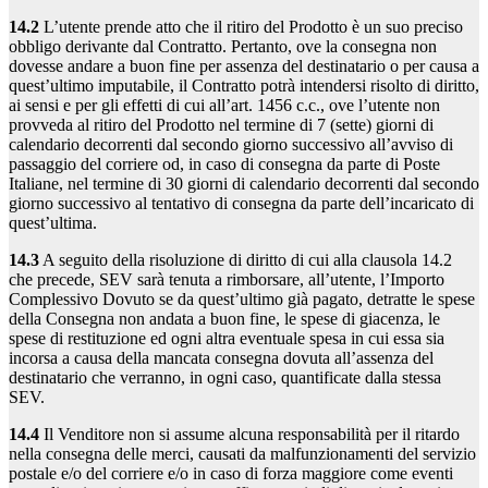
14.2
L’utente prende atto che il ritiro del Prodotto è un suo preciso
obbligo derivante dal Contratto. Pertanto, ove la consegna non
dovesse andare a buon fine per assenza del destinatario o per causa a
quest’ultimo imputabile, il Contratto potrà intendersi risolto di diritto,
ai sensi e per gli effetti di cui all’art. 1456 c.c., ove l’utente non
provveda al ritiro del Prodotto nel termine di 7 (sette) giorni di
calendario decorrenti dal secondo giorno successivo all’avviso di
passaggio del corriere od, in caso di consegna da parte di Poste
Italiane, nel termine di 30 giorni di calendario decorrenti dal secondo
giorno successivo al tentativo di consegna da parte dell’incaricato di
quest’ultima.
14.3
A seguito della risoluzione di diritto di cui alla clausola 14.2
che precede, SEV sarà tenuta a rimborsare, all’utente, l’Importo
Complessivo Dovuto se da quest’ultimo già pagato, detratte le spese
della Consegna non andata a buon fine, le spese di giacenza, le
spese di restituzione ed ogni altra eventuale spesa in cui essa sia
incorsa a causa della mancata consegna dovuta all’assenza del
destinatario che verranno, in ogni caso, quantificate dalla stessa
SEV.
14.4
Il Venditore non si assume alcuna responsabilità per il ritardo
nella consegna delle merci, causati da malfunzionamenti del servizio
postale e/o del corriere e/o in caso di forza maggiore come eventi