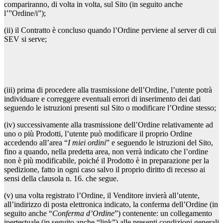
compariranno, di volta in volta, sul Sito (in seguito anche
l’”Ordine/i”);
(ii) il Contratto è concluso quando l’Ordine perviene al server di cui
SEV si serve;
(iii) prima di procedere alla trasmissione dell’Ordine, l’utente potrà
individuare e correggere eventuali errori di inserimento dei dati
seguendo le istruzioni presenti sul Sito o modificare l’Ordine stesso;
(iv) successivamente alla trasmissione dell’Ordine relativamente ad
uno o più Prodotti, l’utente può modificare il proprio Ordine
accedendo all’area “
I miei ordini
” e seguendo le istruzioni del Sito,
fino a quando, nella predetta area, non verrà indicato che l’ordine
non è più modificabile, poiché il Prodotto è in preparazione per la
spedizione, fatto in ogni caso salvo il proprio diritto di recesso ai
sensi della clausola n. 16. che segue.
(v) una volta registrato l’Ordine, il Venditore invierà all’utente,
all’indirizzo di posta elettronica indicato, la conferma dell’Ordine (in
seguito anche “
Conferma d’Ordine
”) contenente: un collegamento
ipertestuale (in seguito anche “link”) alle presenti condizioni generali