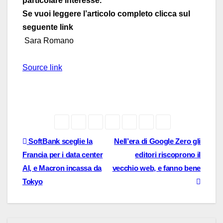
particolare interesse.
Se vuoi leggere l’articolo completo clicca sul
seguente link
Sara Romano
Source link
Navigazione
SoftBank sceglie la
Nell’era di Google Zero gli
Francia per i data center
editori riscoprono il
articoli
AI, e Macron incassa da
vecchio web, e fanno bene
Tokyo