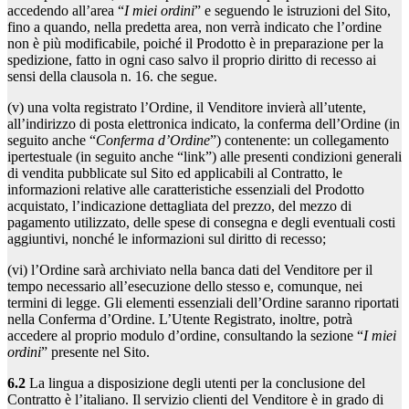
accedendo all’area “
I miei ordini
” e seguendo le istruzioni del Sito,
fino a quando, nella predetta area, non verrà indicato che l’ordine
non è più modificabile, poiché il Prodotto è in preparazione per la
spedizione, fatto in ogni caso salvo il proprio diritto di recesso ai
sensi della clausola n. 16. che segue.
(v) una volta registrato l’Ordine, il Venditore invierà all’utente,
all’indirizzo di posta elettronica indicato, la conferma dell’Ordine (in
seguito anche “
Conferma d’Ordine
”) contenente: un collegamento
ipertestuale (in seguito anche “link”) alle presenti condizioni generali
di vendita pubblicate sul Sito ed applicabili al Contratto, le
informazioni relative alle caratteristiche essenziali del Prodotto
acquistato, l’indicazione dettagliata del prezzo, del mezzo di
pagamento utilizzato, delle spese di consegna e degli eventuali costi
aggiuntivi, nonché le informazioni sul diritto di recesso;
(vi) l’Ordine sarà archiviato nella banca dati del Venditore per il
tempo necessario all’esecuzione dello stesso e, comunque, nei
termini di legge. Gli elementi essenziali dell’Ordine saranno riportati
nella Conferma d’Ordine. L’Utente Registrato, inoltre, potrà
accedere al proprio modulo d’ordine, consultando la sezione “
I miei
ordini
” presente nel Sito.
6.2
La lingua a disposizione degli utenti per la conclusione del
Contratto è l’italiano. Il servizio clienti del Venditore è in grado di