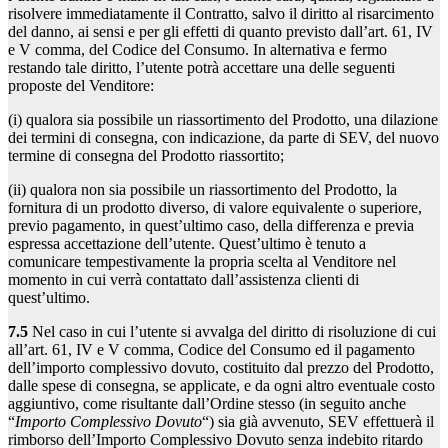
risolvere immediatamente il Contratto, salvo il diritto al risarcimento
del danno, ai sensi e per gli effetti di quanto previsto dall’art. 61, IV
e V comma, del Codice del Consumo. In alternativa e fermo
restando tale diritto, l’utente potrà accettare una delle seguenti
proposte del Venditore:
(i) qualora sia possibile un riassortimento del Prodotto, una dilazione
dei termini di consegna, con indicazione, da parte di SEV, del nuovo
termine di consegna del Prodotto riassortito;
(ii) qualora non sia possibile un riassortimento del Prodotto, la
fornitura di un prodotto diverso, di valore equivalente o superiore,
previo pagamento, in quest’ultimo caso, della differenza e previa
espressa accettazione dell’utente. Quest’ultimo è tenuto a
comunicare tempestivamente la propria scelta al Venditore nel
momento in cui verrà contattato dall’assistenza clienti di
quest’ultimo.
7.5
Nel caso in cui l’utente si avvalga del diritto di risoluzione di cui
all’art. 61, IV e V comma, Codice del Consumo ed il pagamento
dell’importo complessivo dovuto, costituito dal prezzo del Prodotto,
dalle spese di consegna, se applicate, e da ogni altro eventuale costo
aggiuntivo, come risultante dall’Ordine stesso (in seguito anche
“
Importo Complessivo Dovuto
“) sia già avvenuto, SEV effettuerà il
rimborso dell’Importo Complessivo Dovuto senza indebito ritardo