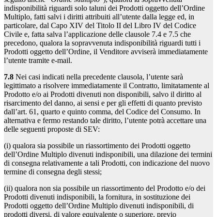
indisponibilità riguardi solo taluni dei Prodotti oggetto dell’Ordine
Multiplo, fatti salvi i diritti attribuiti all’utente dalla legge ed, in
particolare, dal Capo XIV del Titolo II del Libro IV del Codice
Civile e, fatta salva l’applicazione delle clausole 7.4 e 7.5 che
precedono, qualora la sopravvenuta indisponibilità riguardi tutti i
Prodotti oggetto dell’Ordine, il Venditore avviserà immediatamente
l’utente tramite e-mail.
7.8
Nei casi indicati nella precedente clausola, l’utente sarà
legittimato a risolvere immediatamente il Contratto, limitatamente al
Prodotto e/o ai Prodotti divenuti non disponibili, salvo il diritto al
risarcimento del danno, ai sensi e per gli effetti di quanto previsto
dall’art. 61, quarto e quinto comma, del Codice del Consumo. In
alternativa e fermo restando tale diritto, l’utente potrà accettare una
delle seguenti proposte di SEV:
(i) qualora sia possibile un riassortimento dei Prodotti oggetto
dell’Ordine Multiplo divenuti indisponibili, una dilazione dei termini
di consegna relativamente a tali Prodotti, con indicazione del nuovo
termine di consegna degli stessi;
(ii) qualora non sia possibile un riassortimento del Prodotto e/o dei
Prodotti divenuti indisponibili, la fornitura, in sostituzione dei
Prodotti oggetto dell’Ordine Multiplo divenuti indisponibili, di
prodotti diversi, di valore equivalente o superiore, previo