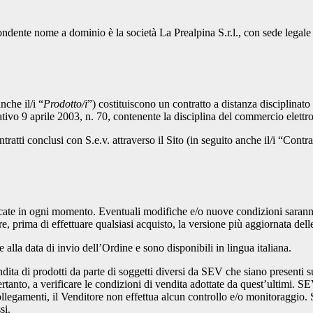
ispondente nome a dominio è la società La Prealpina S.r.l., con sede le
nche il/i “
Prodotto/i
”) costituiscono un contratto a distanza disciplinato 
ativo 9 aprile 2003, n. 70, contenente la disciplina del commercio elettr
ratti conclusi con S.e.v. attraverso il Sito (in seguito anche il/i “Contrat
ate in ogni momento. Eventuali modifiche e/o nuove condizioni saranno 
are, prima di effettuare qualsiasi acquisto, la versione più aggiornata de
alla data di invio dell’Ordine e sono disponibili in lingua italiana.
ta di prodotti da parte di soggetti diversi da SEV che siano presenti sul
ertanto, a verificare le condizioni di vendita adottate da quest’ultimi. SE
 collegamenti, il Venditore non effettua alcun controllo e/o monitoraggio. 
si.