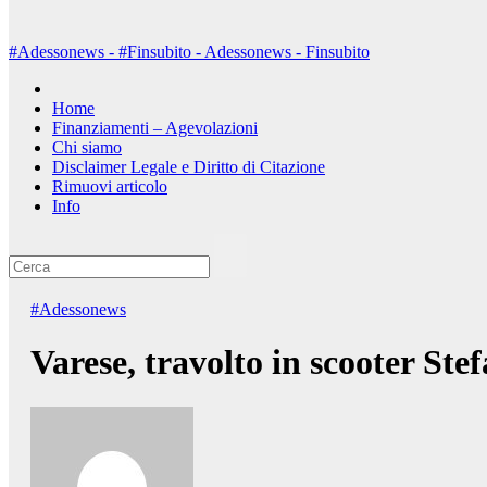
#Adessonews - #Finsubito - Adessonews - Finsubito
Home
Finanziamenti – Agevolazioni
Chi siamo
Disclaimer Legale e Diritto di Citazione
Rimuovi articolo
Info
#Adessonews
Varese, travolto in scooter Ste