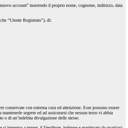
 un nuovo account” inserendo il proprio nome, cognome, indirizzo, data
anche “Utente Registrato”), di:
sere conservate con estrema cura ed attenzione. Esse possono essere
 a mantenerle segrete ed ad assicurarsi che nessun terzo vi abbia
o o di un’indebita divulgazione delle stesse.
 e si impegna a tenere, il Venditore, indenne e manlevato da qualsiasi