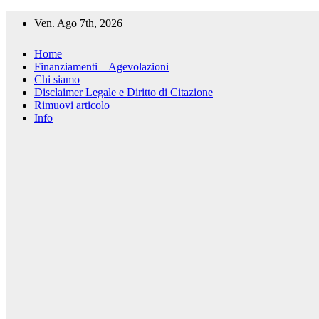
Salta
Ven. Ago 7th, 2026
al
contenuto
Home
Finanziamenti – Agevolazioni
Chi siamo
Disclaimer Legale e Diritto di Citazione
Rimuovi articolo
Info