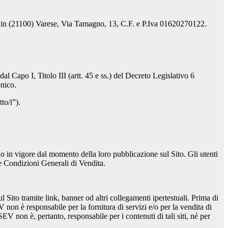
gale in (21100) Varese, Via Tamagno, 13, C.F. e P.Iva 01620270122.
dal Capo I, Titolo III (artt. 45 e ss.) del Decreto Legislativo 6
onico.
to/i”).
in vigore dal momento della loro pubblicazione sul Sito. Gli utenti
lle Condizioni Generali di Vendita.
 Sito tramite link, banner od altri collegamenti ipertestuali. Prima di
V non è responsabile per la fornitura di servizi e/o per la vendita di
SEV non è, pertanto, responsabile per i contenuti di tali siti, né per