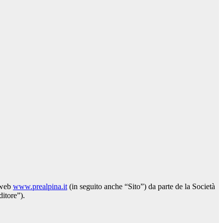
o web
www.prealpina.it
(in seguito anche “Sito”) da parte de la Società
itore”).