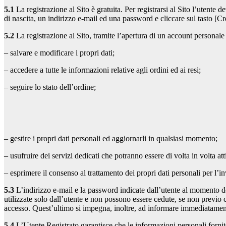
5.1
La registrazione al Sito è gratuita. Per registrarsi al Sito l’uten
di nascita, un indirizzo e-mail ed una password e cliccare sul tasto [C
5.2
La registrazione al Sito, tramite l’apertura di un account personal
– salvare e modificare i propri dati;
– accedere a tutte le informazioni relative agli ordini ed ai resi;
– seguire lo stato dell’ordine;
– gestire i propri dati personali ed aggiornarli in qualsiasi momento;
– usufruire dei servizi dedicati che potranno essere di volta in volta att
– esprimere il consenso al trattamento dei propri dati personali per l’in
5.3
L’indirizzo e-mail e la password indicate dall’utente al momento d
utilizzate solo dall’utente e non possono essere cedute, se non previo 
accesso. Quest’ultimo si impegna, inoltre, ad informare immediatament
5.4
L’Utente Registrato garantisce che le informazioni personali fornite