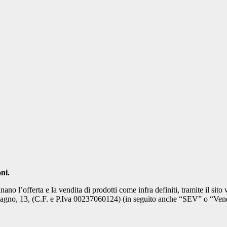
ni.
no l’offerta e la vendita di prodotti come infra definiti, tramite il sit
amagno, 13, (C.F. e P.Iva 00237060124) (in seguito anche “SEV” o “Vend