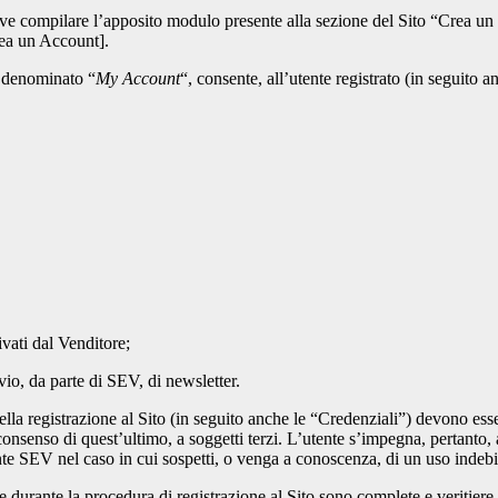
te deve compilare l’apposito modulo presente alla sezione del Sito “Crea
rea un Account].
e denominato “
My Account
“, consente, all’utente registrato (in seguito 
ivati dal Venditore;
vio, da parte di SEV, di newsletter.
ella registrazione al Sito (in seguito anche le “Credenziali”) devono es
consenso di quest’ultimo, a soggetti terzi. L’utente s’impegna, pertanto,
e SEV nel caso in cui sospetti, o venga a conoscenza, di un uso indebit
 durante la procedura di registrazione al Sito sono complete e veritiere