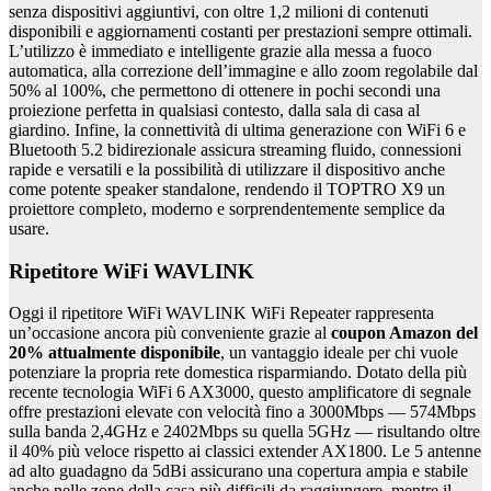
senza dispositivi aggiuntivi, con oltre 1,2 milioni di contenuti
disponibili e aggiornamenti costanti per prestazioni sempre ottimali.
L’utilizzo è immediato e intelligente grazie alla messa a fuoco
automatica, alla correzione dell’immagine e allo zoom regolabile dal
50% al 100%, che permettono di ottenere in pochi secondi una
proiezione perfetta in qualsiasi contesto, dalla sala di casa al
giardino. Infine, la connettività di ultima generazione con WiFi 6 e
Bluetooth 5.2 bidirezionale assicura streaming fluido, connessioni
rapide e versatili e la possibilità di utilizzare il dispositivo anche
come potente speaker standalone, rendendo il TOPTRO X9 un
proiettore completo, moderno e sorprendentemente semplice da
usare.
Ripetitore WiFi WAVLINK
Oggi il ripetitore WiFi WAVLINK WiFi Repeater rappresenta
un’occasione ancora più conveniente grazie al
coupon Amazon del
20% attualmente disponibile
, un vantaggio ideale per chi vuole
potenziare la propria rete domestica risparmiando. Dotato della più
recente tecnologia WiFi 6 AX3000, questo amplificatore di segnale
offre prestazioni elevate con velocità fino a 3000Mbps — 574Mbps
sulla banda 2,4GHz e 2402Mbps su quella 5GHz — risultando oltre
il 40% più veloce rispetto ai classici extender AX1800. Le 5 antenne
ad alto guadagno da 5dBi assicurano una copertura ampia e stabile
anche nelle zone della casa più difficili da raggiungere, mentre il