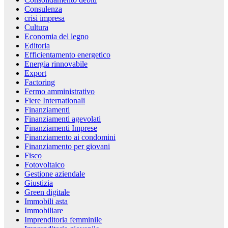
Consulenza
crisi impresa
Cultura
Economia del legno
Editoria
Efficientamento energetico
Energia rinnovabile
Export
Factoring
Fermo amministrativo
Fiere Internationali
Finanziamenti
Finanziamenti agevolati
Finanziamenti Imprese
Finanziamento ai condomini
Finanziamento per giovani
Fisco
Fotovoltaico
Gestione aziendale
Giustizia
Green digitale
Immobili asta
Immobiliare
Imprenditoria femminile