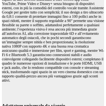
YouTube, Prime Video e Disney+ senza bisogno di dispositivi
esterni, con in più la comodità del controllo vocale tramite Assistente
Google per gestire tutto con semplicità; il suo design a tiro ultracorto
da 0,8:1 consente di proiettare immagini fino a 100 pollici anche in
spazi ridotti, mentre il supporto regolabile a 90° permette una visione
flessibile su parete o soffitto, adattandosi perfettamente a qualsiasi
ambiente; l’esperienza visiva è resa ancora più immediata grazie
all’autofocus AI, alla correzione trapezoidale 6D e all’evitamento
automatico degli ostacoli, che in pochi secondi garantiscono
un’immagine sempre nitida e ben proporzionata; la risoluzione
nativa 1080P con supporto 4K e una buona resa cromatica
assicurano qualità e immersione per film, sport e gaming, mentre Wi-
Fi 6 e Bluetooth 5.3 garantiscono connessioni stabili e audio
coinvolgente collegando facilmente dispositivi esterni; completano il
quadro le numerose opzioni di installazione e le porte HDMI, USB
e jack audio, che lo rendono compatibile con console e streaming
stick, trasformando ogni spazio in un vero cinema domestico con un
rapporto qualità-prezzo ancora più vantaggioso grazie agli sconti
attivi.
Adattatore universale da viaggio