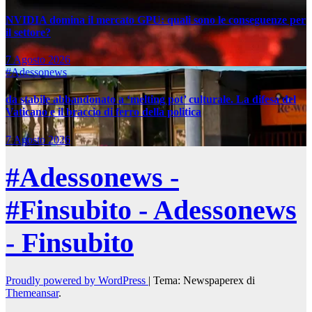
NVIDIA domina il mercato GPU: quali sono le conseguenze per
il settore?
7 Agosto 2026
#Adessonews
da stabile abbandonato a ‘melting pot’ culturale. La difesa del
Vaticano e il braccio di ferro della politica
7 Agosto 2026
#Adessonews -
#Finsubito - Adessonews
- Finsubito
Proudly powered by WordPress
|
Tema: Newspaperex di
Themeansar
.