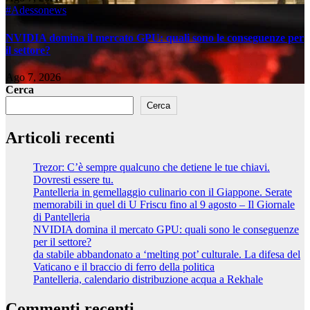
#Adessonews
NVIDIA domina il mercato GPU: quali sono le conseguenze per
il settore?
Ago 7, 2026
Cerca
Cerca
Articoli recenti
Trezor: C’è sempre qualcuno che detiene le tue chiavi.
Dovresti essere tu.
Pantelleria in gemellaggio culinario con il Giappone. Serate
memorabili in quel di U Friscu fino al 9 agosto – Il Giornale
di Pantelleria
NVIDIA domina il mercato GPU: quali sono le conseguenze
per il settore?
da stabile abbandonato a ‘melting pot’ culturale. La difesa del
Vaticano e il braccio di ferro della politica
Pantelleria, calendario distribuzione acqua a Rekhale
Commenti recenti