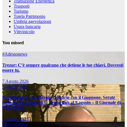
Transizione Energetica
Trasporti
Turismo
Tutela Patrimonio
Umbria agevolazioni
Usura bancaria
Vitivinicolo
You missed
#Adessonews
Trezor: C’è sempre qualcuno che detiene le tue chiavi. Dovresti
essere tu.
7 Agosto 2026
#Adessonews
Pantelleria in gemellaggio culinario con il Giappone. Serate
memorabili in quel di U Friscu fino al 9 agosto – Il Giornale di
Pantelleria
7 Agosto 2026
#Adessonews