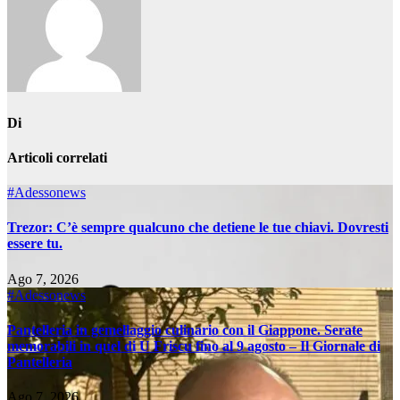
Di
Articoli correlati
#Adessonews
Trezor: C’è sempre qualcuno che detiene le tue chiavi. Dovresti
essere tu.
Ago 7, 2026
#Adessonews
Pantelleria in gemellaggio culinario con il Giappone. Serate
memorabili in quel di U Friscu fino al 9 agosto – Il Giornale di
Pantelleria
Ago 7, 2026