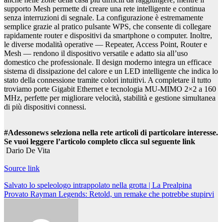
supporto Mesh permette di creare una rete intelligente e continua
senza interruzioni di segnale. La configurazione è estremamente
semplice grazie al pratico pulsante WPS, che consente di collegare
rapidamente router e dispositivi da smartphone o computer. Inoltre,
le diverse modalità operative — Repeater, Access Point, Router e
Mesh — rendono il dispositivo versatile e adatto sia all’uso
domestico che professionale. Il design moderno integra un efficace
sistema di dissipazione del calore e un LED intelligente che indica lo
stato della connessione tramite colori intuitivi. A completare il tutto
troviamo porte Gigabit Ethernet e tecnologia MU-MIMO 2×2 a 160
MHz, perfette per migliorare velocità, stabilità e gestione simultanea
di più dispositivi connessi.
#Adessonews seleziona nella rete articoli di particolare interesse.
Se vuoi leggere l’articolo completo clicca sul seguente link
Dario De Vita
Source link
Navigazione
Salvato lo speleologo intrappolato nella grotta | La Prealpina
Provato Rayman Legends: Retold, un remake che potrebbe stupirvi
articoli