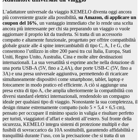
L’adattatore universale da viaggio KEMELO diventa oggi ancora
più conveniente grazie alla possibilità,
su Amazon, di applicare un
coupon del 16%
, un vantaggio immediato che lo rende una scelta
ancora più interessante per chi sta preparando un viaggio o vuole
aggiornare il proprio kit da trasferta. Si tratta di un accessorio
compatto e altamente funzionale, progettato per offrire compatibilità
globale grazie alle 4 spine intercambiabili di tipo C, A, I e G, che
consentono l’utilizzo in oltre 200 paesi tra cui Italia, Europa, Stati
Uniti, Regno Unito, Australia, Cina e molte altre destinazioni
internazionali. La sua versatilità si esprime anche nella dotazione di
una porta USB-A (5V, fino a 2,4A), due porte USB-C (5V, fino a
3A) e una presa universale aggiuntiva, permettendo di ricaricare
simultaneamente dispositivi come smartphone, tablet, laptop e
fotocamere in modo pratico ed efficiente. A ciò si aggiunge una
presa extra di tipo A, che amplia ulteriormente la compatibilità con
diversi standard elettrici internazionali, rendendolo un compagno
ideale per qualsiasi tipo di viaggio. Nonostante la sua completezza, il
design rimane estremamente compatto (solo 5 × 5,4 × 6,5 cm),
pensato per occupare il minimo spazio in valigia e risultare perfetto
per turisti, viaggiatori d’affari e studenti all’estero. Sul fronte della
sicurezza, KEMELO integra sistemi di protezione multipli e due
fusibili di sovraccarico da 10A sostituibili, garantendo affidabilità e
tranquillità durante l’uso, con la precisazione che si tratta di un