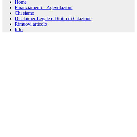
Home
Finanziamenti – Agevolazioni
Chi siamo
Disclaimer Legale e Diritto di Citazione
Rimuovi articolo
Info
kèo nhà cái