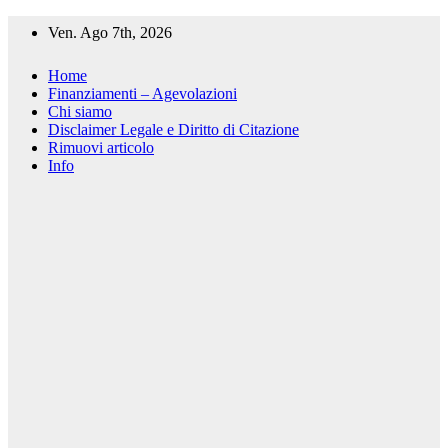
Salta
Ven. Ago 7th, 2026
al
contenuto
Home
Finanziamenti – Agevolazioni
Chi siamo
Disclaimer Legale e Diritto di Citazione
Rimuovi articolo
Info