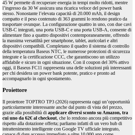
45 W permette di recuperare energia in tempi molto ridotti, mentre
l’ingresso da 30 W assicura una ricarica veloce del power bank
stesso. Nonostante l’elevata capacità di 20.000 mAh, il design
compatto e il peso contenuto di 363 grammi lo rendono pratico da
trasportare ovunque. La configurazione quattro in uno, con due cavi
USB-C integrati, una porta USB-C e una porta USB-A, consente di
alimentare fino a quattro dispositivi contemporaneamente, offrendo
la massima versatilità per smartphone, tablet, auricolari e altri
dispositivi compatibili. Completano il quadro il sistema di controllo
della temperatura Baseus NTC, le numerose protezioni di sicurezza
integrate e la certificazione CCC, che garantiscono un utilizzo
affidabile e sicuro in ogni situazione. Con il coupon del 30% attivo
oggi, il Baseus FC11 rappresenta una delle soluzioni più interessanti
per chi desidera un power bank potente, pratico e pronto ad
accompagnarlo in ogni spostamento.
Proiettore
Il proiettore TOPTRO TP3 (2026) rappresenta oggi un’opportunità
particolarmente interessante anche dal punto di vista del prezzo,
grazie alla possibilità di
applicare diversi sconto su Amazon, tra
cui uno da 62€ al checkout
, che lo rendono ancora più competitivo
rispetto alla dotazione offerta; parliamo infatti di un vero hub di
intrattenimento intelligente con Google TV ufficiale integrato,
capace di dare accesso immediato a oltre 10.000 app come