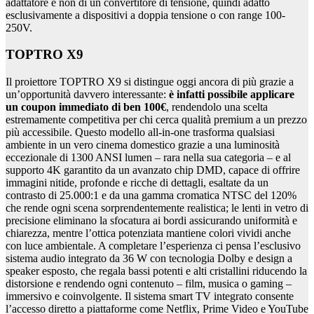
adattatore e non di un convertitore di tensione, quindi adatto
esclusivamente a dispositivi a doppia tensione o con range 100-
250V.
TOPTRO X9
Il proiettore TOPTRO X9 si distingue oggi ancora di più grazie a
un’opportunità davvero interessante:
è infatti possibile applicare
un coupon immediato di ben 100€
, rendendolo una scelta
estremamente competitiva per chi cerca qualità premium a un prezzo
più accessibile. Questo modello all-in-one trasforma qualsiasi
ambiente in un vero cinema domestico grazie a una luminosità
eccezionale di 1300 ANSI lumen – rara nella sua categoria – e al
supporto 4K garantito da un avanzato chip DMD, capace di offrire
immagini nitide, profonde e ricche di dettagli, esaltate da un
contrasto di 25.000:1 e da una gamma cromatica NTSC del 120%
che rende ogni scena sorprendentemente realistica; le lenti in vetro di
precisione eliminano la sfocatura ai bordi assicurando uniformità e
chiarezza, mentre l’ottica potenziata mantiene colori vividi anche
con luce ambientale. A completare l’esperienza ci pensa l’esclusivo
sistema audio integrato da 36 W con tecnologia Dolby e design a
speaker esposto, che regala bassi potenti e alti cristallini riducendo la
distorsione e rendendo ogni contenuto – film, musica o gaming –
immersivo e coinvolgente. Il sistema smart TV integrato consente
l’accesso diretto a piattaforme come Netflix, Prime Video e YouTube