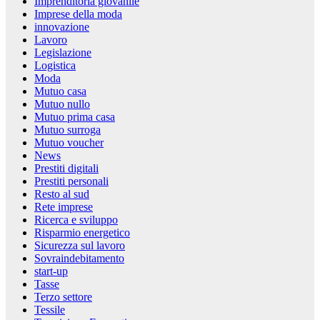
Imprenditoria giovanile
Imprese della moda
innovazione
Lavoro
Legislazione
Logistica
Moda
Mutuo casa
Mutuo nullo
Mutuo prima casa
Mutuo surroga
Mutuo voucher
News
Prestiti digitali
Prestiti personali
Resto al sud
Rete imprese
Ricerca e sviluppo
Risparmio energetico
Sicurezza sul lavoro
Sovraindebitamento
start-up
Tasse
Terzo settore
Tessile