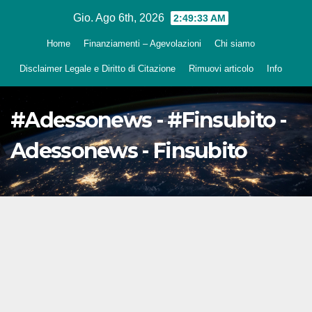
Salta
Gio. Ago 6th, 2026
2:49:34 AM
al
Home
Finanziamenti – Agevolazioni
Chi siamo
contenuto
Disclaimer Legale e Diritto di Citazione
Rimuovi articolo
Info
#Adessonews - #Finsubito -
Adessonews - Finsubito