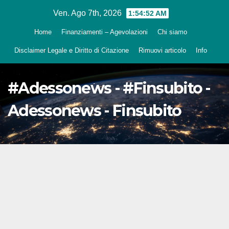
Salta
Ven. Ago 7th, 2026
1:54:53 AM
al
Home
Finanziamenti – Agevolazioni
Chi siamo
contenuto
Disclaimer Legale e Diritto di Citazione
Rimuovi articolo
Info
#Adessonews - #Finsubito -
Adessonews - Finsubito