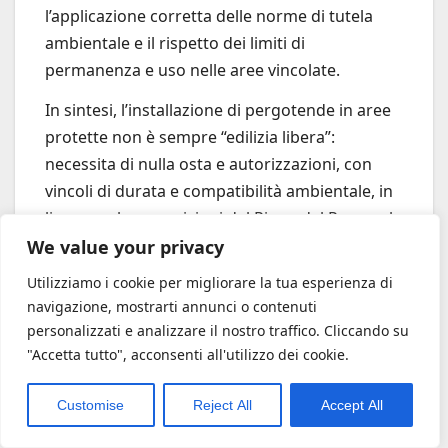
l’applicazione corretta delle norme di tutela
ambientale e il rispetto dei limiti di
permanenza e uso nelle aree vincolate.
In sintesi, l’installazione di pergotende in aree
protette non è sempre “edilizia libera”:
necessita di nulla osta e autorizzazioni, con
vincoli di durata e compatibilità ambientale, in
linea con le prescrizioni del Piano del Parco e la
vigente normativa paesaggistica e
We value your privacy
naturalistica.
Utilizziamo i cookie per migliorare la tua esperienza di
navigazione, mostrarti annunci o contenuti
Leggi qui per una trattazione più approfondita
personalizzati e analizzare il nostro traffico. Cliccando su
della sentenza del Consiglio di Stato
"Accetta tutto", acconsenti all'utilizzo dei cookie.
Customise
Reject All
Accept All