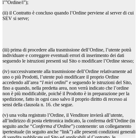
l’”Ordine/i”);
(ii) il Contratto è concluso quando l’Ordine perviene al server di cui
SEV si serve;
(iii) prima di procedere alla trasmissione dell’Ordine, l’utente potrà
individuare e correggere eventuali errori di inserimento dei dati
seguendo le istruzioni presenti sul Sito o modificare l’Ordine stesso;
(iv) successivamente alla trasmissione dell’Ordine relativamente ad
uno o più Prodotti, l’utente può modificare il proprio Ordine
accedendo all’area “
I miei ordini
” e seguendo le istruzioni del Sito,
fino a quando, nella predetta area, non verrà indicato che l’ordine
non è più modificabile, poiché il Prodotto è in preparazione per la
spedizione, fatto in ogni caso salvo il proprio diritto di recesso ai
sensi della clausola n. 16. che segue.
(v) una volta registrato l’Ordine, il Venditore invierà all’utente,
all’indirizzo di posta elettronica indicato, la conferma dell’Ordine (in
seguito anche “
Conferma d’Ordine
”) contenente: un collegamento
ipertestuale (in seguito anche “link”) alle presenti condizioni generali
di vendita pubblicate sul Sito ed applicabili al Contratto, le