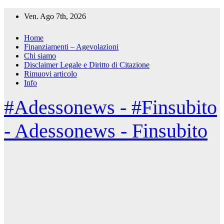
Salta
Ven. Ago 7th, 2026
al
contenuto
Home
Finanziamenti – Agevolazioni
Chi siamo
Disclaimer Legale e Diritto di Citazione
Rimuovi articolo
Info
#Adessonews - #Finsubito
- Adessonews - Finsubito