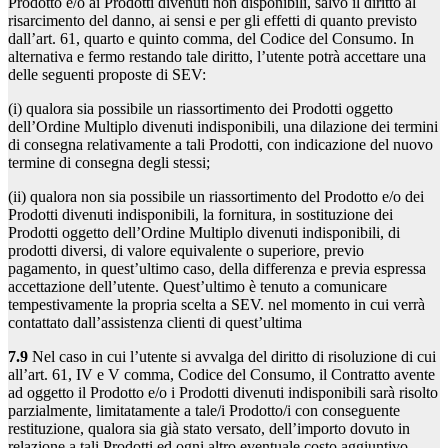
Prodotto e/o ai Prodotti divenuti non disponibili, salvo il diritto al
risarcimento del danno, ai sensi e per gli effetti di quanto previsto
dall’art. 61, quarto e quinto comma, del Codice del Consumo. In
alternativa e fermo restando tale diritto, l’utente potrà accettare una
delle seguenti proposte di SEV:
(i) qualora sia possibile un riassortimento dei Prodotti oggetto
dell’Ordine Multiplo divenuti indisponibili, una dilazione dei termini
di consegna relativamente a tali Prodotti, con indicazione del nuovo
termine di consegna degli stessi;
(ii) qualora non sia possibile un riassortimento del Prodotto e/o dei
Prodotti divenuti indisponibili, la fornitura, in sostituzione dei
Prodotti oggetto dell’Ordine Multiplo divenuti indisponibili, di
prodotti diversi, di valore equivalente o superiore, previo
pagamento, in quest’ultimo caso, della differenza e previa espressa
accettazione dell’utente. Quest’ultimo è tenuto a comunicare
tempestivamente la propria scelta a SEV. nel momento in cui verrà
contattato dall’assistenza clienti di quest’ultima
7.9
Nel caso in cui l’utente si avvalga del diritto di risoluzione di cui
all’art. 61, IV e V comma, Codice del Consumo, il Contratto avente
ad oggetto il Prodotto e/o i Prodotti divenuti indisponibili sarà risolto
parzialmente, limitatamente a tale/i Prodotto/i con conseguente
restituzione, qualora sia già stato versato, dell’importo dovuto in
relazione a tali Prodotti ed ogni altro eventuale costo aggiuntivo