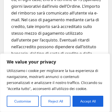
giorni lavorativi dall’invio dell’Ordine. L’importo
del rimborso sarà comunicato all’utente via e-
mail. Nel caso di pagamento mediante carta di
credito, tale importo sarà accreditato sullo
stesso mezzo di pagamento utilizzato
dall’utente per l’acquisto. Eventuali ritardi
nell’accredito possono dipendere dall’istituto
bancario, dal tipo di carta di credito o dalla
soluzione di pagamento utilizzata.
We value your privacy
Utilizziamo i cookie per migliorare la tua esperienza di
navigazione, mostrarti annunci o contenuti
8. Prezzi
personalizzati e analizzare il nostro traffico. Cliccando su
"Accetta tutto", acconsenti all'utilizzo dei cookie.
8.1
I prezzi sono espressi in Euro (€) ed
includono l’Imposta sul Valore Aggiunto (IVA)
Customise
Reject All
Accept All
vigente.