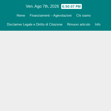
Salta
Ven. Ago 7th, 2026
6:50:09 PM
al
Home
Finanziamenti – Agevolazioni
Chi siamo
contenuto
Disclaimer Legale e Diritto di Citazione
Rimuovi articolo
Info