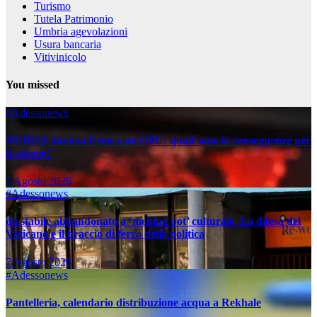
Turismo
Tutela Patrimonio
Umbria agevolazioni
Usura bancaria
Vitivinicolo
You missed
#Adessonews
NVIDIA domina il mercato GPU: quali sono le conseguenze per
il settore?
7 Agosto 2026
#Adessonews
da stabile abbandonato a ‘melting pot’ culturale. La difesa del
Vaticano e il braccio di ferro della politica
7 Agosto 2026
#Adessonews
Pantelleria, calendario distribuzione acqua a Rekhale