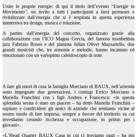
Unire le proprie energie: di qui il titolo dell’evento “Energie in
Movimento”, un invito a tutti i partecipanti a farsi permeare e
rivitalizzare dall’energia che si è respirata in questa esperienza
immersiva tra design, musica e relazione.
A partire dall’energia del concerto, organizzato grazie alla
collaborazione con l’ICO Magna Grecia, del famoso trombettista
jazz Fabrizio Bosso e del pianista Julian Oliver Mazzariello, due
grandi musicisti che, tra armonie e melodie, hanno incantato ed
emozionato con un variopinto caleidoscopio di note.
A fare gli onori di casa la famiglia Morciano di BAUX, nell’azienda
sono impegnate due generazioni, i coniugi Errico Morciano e
Mariella Franchini con i figli Andrea e Francesca: «in questa
splendida serata è stato un piacere – ha detto Mariella Franchini –
ospitare e condividere gli amici di aziende che sentiamo vicine al
nostro modo di fare impresa, sempre a favore del territorio su cui
investiamo creando ricchezza e occupazione, in primis per i
giovani».
«L’Head Quarter BAUX Casa in cui ci troviamo oggi – ha poi