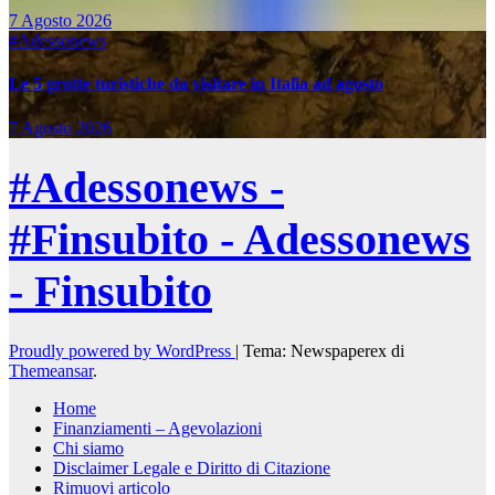
7 Agosto 2026
#Adessonews
Le 5 grotte turistiche da visitare in Italia ad agosto
7 Agosto 2026
#Adessonews -
#Finsubito - Adessonews
- Finsubito
Proudly powered by WordPress
|
Tema: Newspaperex di
Themeansar
.
Home
Finanziamenti – Agevolazioni
Chi siamo
Disclaimer Legale e Diritto di Citazione
Rimuovi articolo