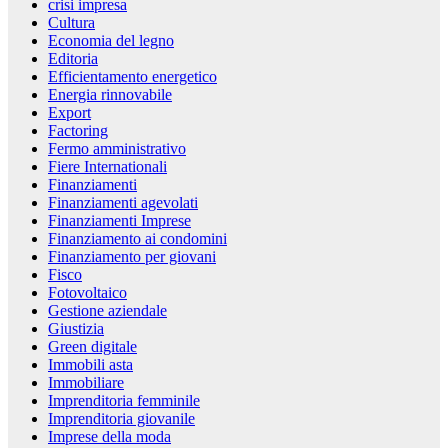
crisi impresa
Cultura
Economia del legno
Editoria
Efficientamento energetico
Energia rinnovabile
Export
Factoring
Fermo amministrativo
Fiere Internationali
Finanziamenti
Finanziamenti agevolati
Finanziamenti Imprese
Finanziamento ai condomini
Finanziamento per giovani
Fisco
Fotovoltaico
Gestione aziendale
Giustizia
Green digitale
Immobili asta
Immobiliare
Imprenditoria femminile
Imprenditoria giovanile
Imprese della moda