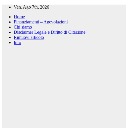
Salta
Ven. Ago 7th, 2026
al
Home
contenuto
Finanziamenti – Agevolazioni
Chi siamo
Disclaimer Legale e Diritto di Citazione
Rimuovi articolo
Info