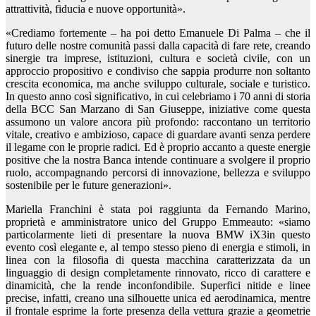
attrattività, fiducia e nuove opportunità».
«Crediamo fortemente – ha poi detto Emanuele Di Palma – che il
futuro delle nostre comunità passi dalla capacità di fare rete, creando
sinergie tra imprese, istituzioni, cultura e società civile, con un
approccio propositivo e condiviso che sappia produrre non soltanto
crescita economica, ma anche sviluppo culturale, sociale e turistico.
In questo anno così significativo, in cui celebriamo i 70 anni di storia
della BCC San Marzano di San Giuseppe, iniziative come questa
assumono un valore ancora più profondo: raccontano un territorio
vitale, creativo e ambizioso, capace di guardare avanti senza perdere
il legame con le proprie radici. Ed è proprio accanto a queste energie
positive che la nostra Banca intende continuare a svolgere il proprio
ruolo, accompagnando percorsi di innovazione, bellezza e sviluppo
sostenibile per le future generazioni».
Mariella Franchini è stata poi raggiunta da Fernando Marino,
proprietà e amministratore unico del Gruppo Emmeauto: «siamo
particolarmente lieti di presentare la nuova BMW iX3in questo
evento così elegante e, al tempo stesso pieno di energia e stimoli, in
linea con la filosofia di questa macchina caratterizzata da un
linguaggio di design completamente rinnovato, ricco di carattere e
dinamicità, che la rende inconfondibile. Superfici nitide e linee
precise, infatti, creano una silhouette unica ed aerodinamica, mentre
il frontale esprime la forte presenza della vettura grazie a geometrie