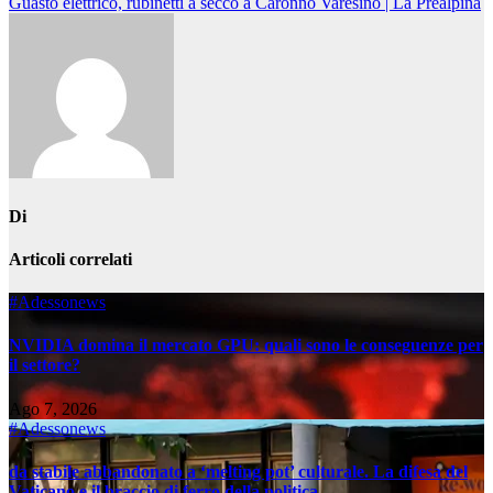
Guasto elettrico, rubinetti a secco a Caronno Varesino | La Prealpina
articoli
Di
Articoli correlati
#Adessonews
NVIDIA domina il mercato GPU: quali sono le conseguenze per
il settore?
Ago 7, 2026
#Adessonews
da stabile abbandonato a ‘melting pot’ culturale. La difesa del
Vaticano e il braccio di ferro della politica