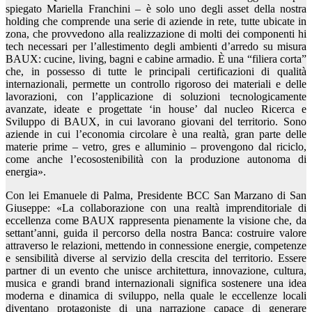
spiegato Mariella Franchini – è solo uno degli asset della nostra
holding che comprende una serie di aziende in rete, tutte ubicate in
zona, che provvedono alla realizzazione di molti dei componenti hi
tech necessari per l’allestimento degli ambienti d’arredo su misura
BAUX: cucine, living, bagni e cabine armadio. È una “filiera corta”
che, in possesso di tutte le principali certificazioni di qualità
internazionali, permette un controllo rigoroso dei materiali e delle
lavorazioni, con l’applicazione di soluzioni tecnologicamente
avanzate, ideate e progettate ‘in house’ dal nucleo Ricerca e
Sviluppo di BAUX, in cui lavorano giovani del territorio. Sono
aziende in cui l’economia circolare è una realtà, gran parte delle
materie prime – vetro, gres e alluminio – provengono dal riciclo,
come anche l’ecosostenibilità con la produzione autonoma di
energia».
Con lei Emanuele di Palma, Presidente BCC San Marzano di San
Giuseppe: «La collaborazione con una realtà imprenditoriale di
eccellenza come BAUX rappresenta pienamente la visione che, da
settant’anni, guida il percorso della nostra Banca: costruire valore
attraverso le relazioni, mettendo in connessione energie, competenze
e sensibilità diverse al servizio della crescita del territorio. Essere
partner di un evento che unisce architettura, innovazione, cultura,
musica e grandi brand internazionali significa sostenere una idea
moderna e dinamica di sviluppo, nella quale le eccellenze locali
diventano protagoniste di una narrazione capace di generare