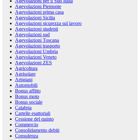
Agevolazioni per il Sud Italia
Agevolazioni Piemonte
Agevolazioni prima casa
Agevolazioni Sicilia
Agevolazioni sicurezza sul lavoro
Agevolazioni studenti
Agevolazioni sud
Agevolazioni Toscana
Agevolazioni trasporto
Agevolazioni Umbria
Agevolazioni Veneto
Agevolazioni ZES
Agricoltura
Agrisolare
Artigiani
Automobili
Bonus affitto
Bonus moto
Bonus sociale
Calabria
Cartelle esattoriali
Cessione del quinto
Commercio
Consolidamento debiti
Consulenza