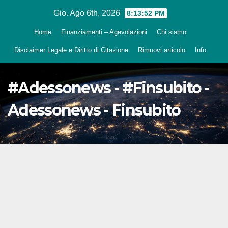
Salta
Gio. Ago 6th, 2026
8:13:54 PM
al
Home
Finanziamenti – Agevolazioni
Chi siamo
contenuto
Disclaimer Legale e Diritto di Citazione
Rimuovi articolo
Info
#Adessonews - #Finsubito -
Adessonews - Finsubito