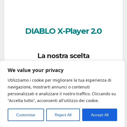
DIABLO X-Player 2.0
La nostra scelta
Una poltrona da gaming comoda ed elegante,
We value your privacy
dotata di qualsiasi comfort un giocatore possa
Utilizziamo i cookie per migliorare la tua esperienza di
desiderare.
navigazione, mostrarti annunci o contenuti
personalizzati e analizzare il nostro traffico. Cliccando su
"Accetta tutto", acconsenti all'utilizzo dei cookie.
Tessuto Honeycomb traspirante, ideale per
Customise
Reject All
Accept All
lunghe sessioni, Braccioli 3D regolabili in tre
direzioni, Cuscino cervicale e supporto