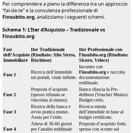
Per comprendere a pieno la differenza tra un approccio
“fai-da-te” e la consulenza professionale di
Finsubito.org
, analizziamo i seguenti schemi.
Schema 1: L’Iter d’Acquisto – Tradizionale vs
Finsubito.org
Fasi
Iter Tradizionale
Iter Professionale con
dell’Acquisto
(Risultato: Alto Stress,
Finsubito.org (Risultato:
Immobiliare
Rischioso)
Sicuro, Veloce)
Incontro con
Ricerca dell’immobile
Finsubito.org
e raccolta
Fase 1
sui portali, visite infinite.
documentazione
reddituale.
Proposta d’acquisto
Banca rilascia la Pre-
Fase 2
(spesso rifiutata se
delibera (Voucher Mutuo).
vincolata al mutuo).
Budget certo.
Ricerca della banca e
Ricerca mirata
Fase 3
avvio pratica mutuo.
dell’immobile in base al
Ansia per l’esito.
budget certificato.
Attesa di 30-60 giorni
Proposta d’acquisto forte,
Fase 4
per l’analisi reddituale
spesso con sconto sul